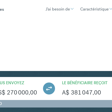
J'ai besoin de
Caractéristique
es
UD
Convertir Dollar américai
US ENVOYEZ
LE BÉNÉFICIAIRE REÇOIT
S$
270 000,00
A$
381 047,00
D