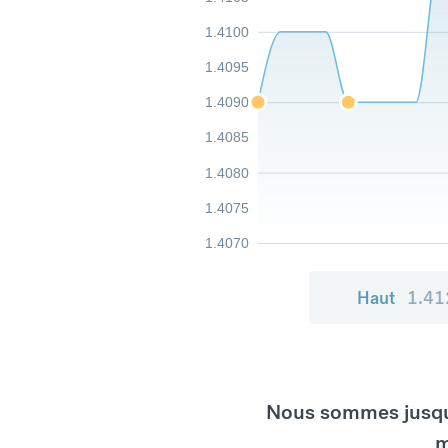
1.4100
1.4095
1.4090
1.4085
1.4080
1.4075
1.4070
Haut
1.41
Nous sommes jusqu'
m