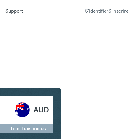
Support
S'identifier
S'inscrire
n en Dollar australien
AUD
tous frais inclus