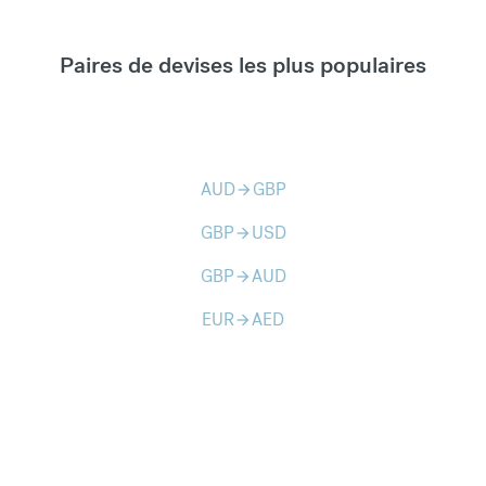
Paires de devises les plus populaires
AUD
GBP
arrow_forward
GBP
USD
arrow_forward
GBP
AUD
arrow_forward
EUR
AED
arrow_forward