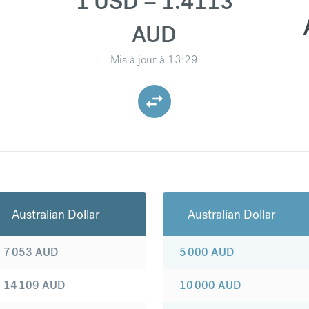
1 USD = 1.4113
AUD
Mis à jour à
13:29
Australian Dollar
Australian Dollar
7 053
AUD
5 000
AUD
14 109
AUD
10 000
AUD