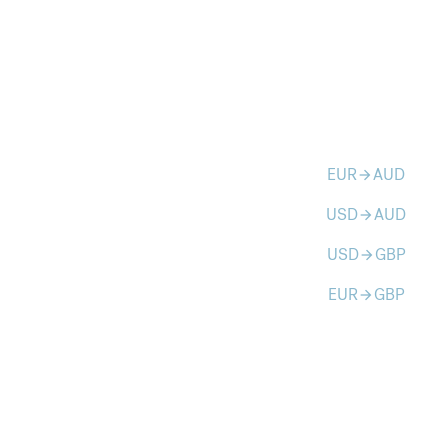
EUR
AUD
arrow_forward
USD
AUD
arrow_forward
USD
GBP
arrow_forward
EUR
GBP
arrow_forward