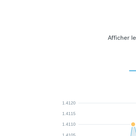
Afficher l
1.4120
1.4115
1.4110
1.4105