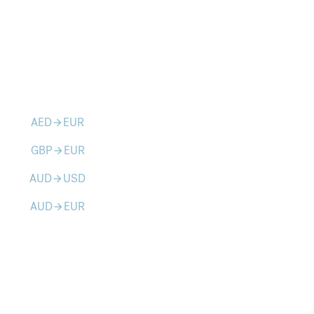
AED
EUR
arrow_forward
GBP
EUR
arrow_forward
AUD
USD
arrow_forward
AUD
EUR
arrow_forward