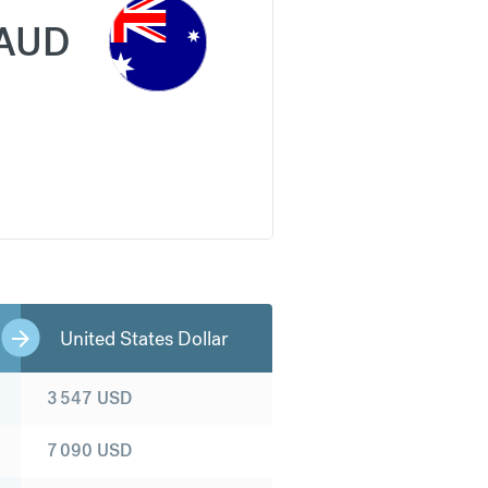
AUD
United States Dollar
3 547
USD
7 090
USD