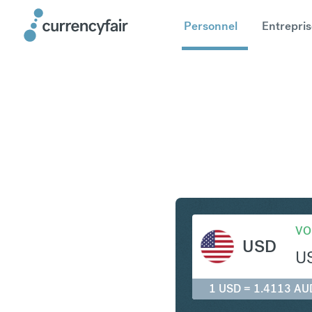
Personnel
Entrepris
USD en A
VO
USD
U
1 USD = 1.4113 AU