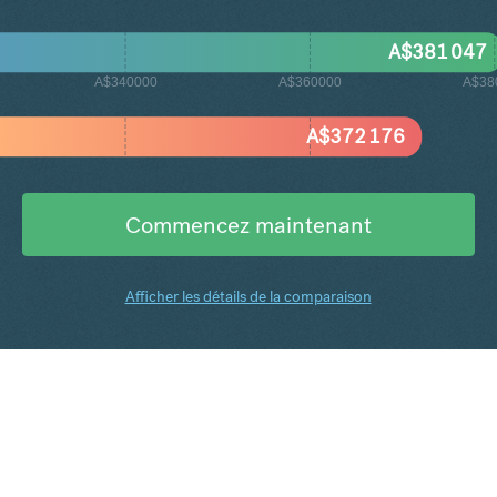
A$
381 047
A$340000
A$360000
A$38
A$
372 176
Commencez maintenant
Afficher les détails de la comparaison