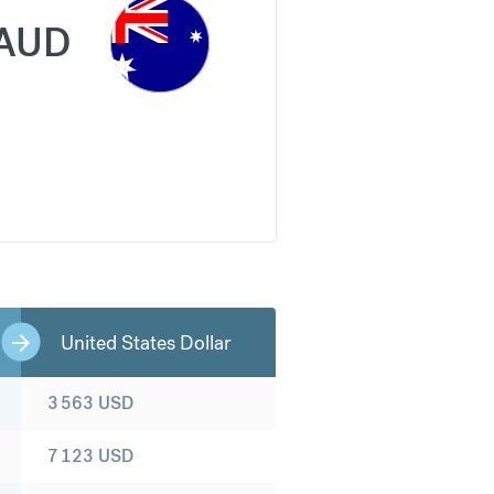
AUD
United States Dollar
3 563
USD
7 123
USD