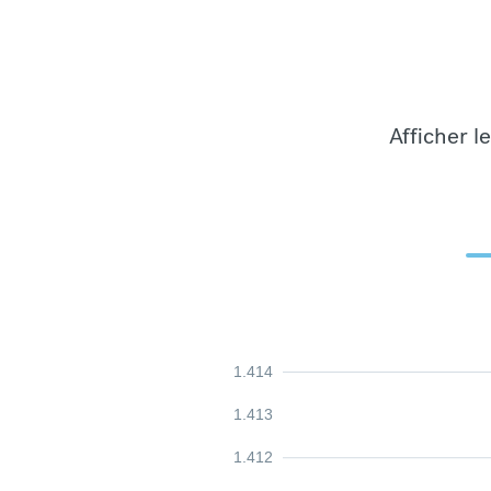
Afficher l
1.414
1.413
1.412