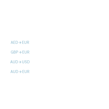
AED
EUR
arrow_forward
GBP
EUR
arrow_forward
AUD
USD
arrow_forward
AUD
EUR
arrow_forward