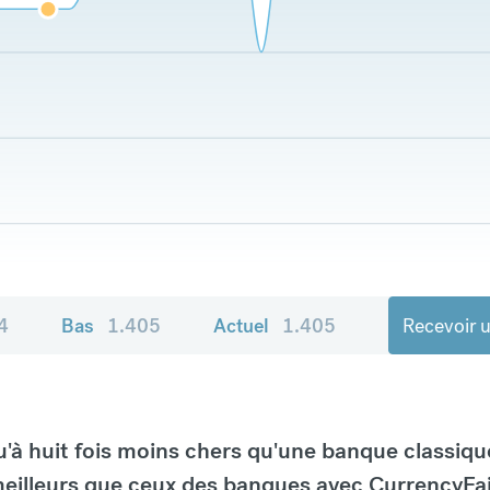
4
Bas
1.405
Actuel
1.405
Recevoir u
à huit fois moins chers qu'une banque classiqu
eilleurs que ceux des banques avec CurrencyFai