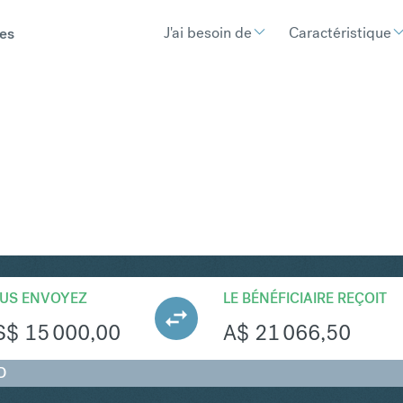
J'ai besoin de
Caractéristique
es
UD
Convertir Dollar américai
US ENVOYEZ
LE BÉNÉFICIAIRE REÇOIT
S$
15 000,00
A$
21 066,50
D