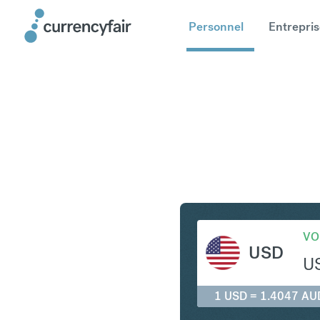
Personnel
Entrepris
USD en A
VO
USD
U
1 USD = 1.4047 AU