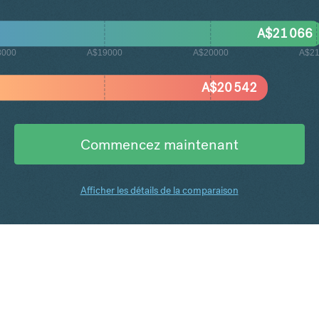
A$
21 066
8000
A$19000
A$20000
A$2
A$
20 542
Commencez maintenant
Afficher les détails de la comparaison