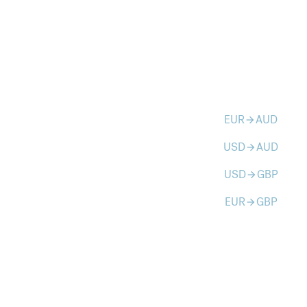
EUR
AUD
arrow_forward
USD
AUD
arrow_forward
USD
GBP
arrow_forward
EUR
GBP
arrow_forward