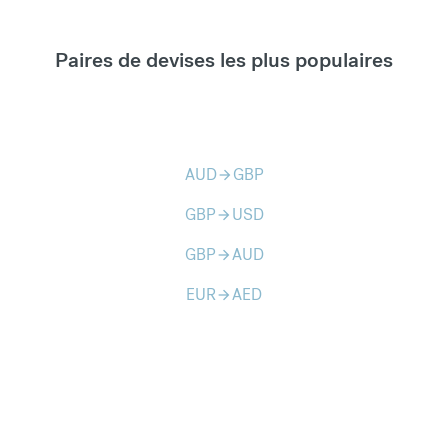
Paires de devises les plus populaires
AUD
GBP
arrow_forward
GBP
USD
arrow_forward
GBP
AUD
arrow_forward
EUR
AED
arrow_forward