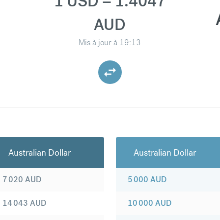
1 USD = 1.4047
AUD
Mis à jour à
19:13
Australian Dollar
Australian Dollar
7 020
AUD
5 000
AUD
14 043
AUD
10 000
AUD