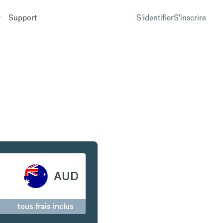
Support
S'identifier
S'inscrire
n en Dollar australien
AUD
tous frais inclus