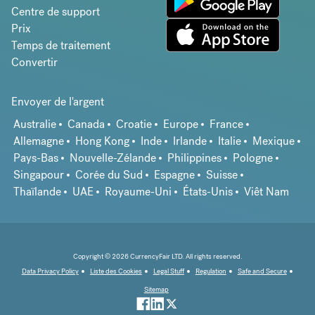
Centre de support
Prix
Temps de traitement
Convertir
Envoyer de l'argent
Australie
Canada
Croatie
Europe
France
Allemagne
Hong Kong
Inde
Irlande
Italie
Mexique
Pays-Bas
Nouvelle-Zélande
Philippines
Pologne
Singapour
Corée du Sud
Espagne
Suisse
Thaïlande
UAE
Royaume-Uni
États-Unis
Viêt Nam
Copyright © 2026 CurrencyFair LTD. All rights reserved.
Data Privacy Policy
Liste des Cookies
Legal Stuff
Regulation
Safe and Secure
Sitemap