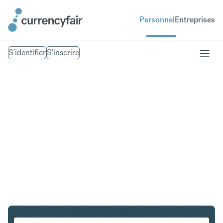
Personnel
Entreprises
S'identifier
S'inscrire
SGD en ZAR
Convertir Dollar de Singapour en Rand sud-africain