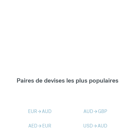
Paires de devises les plus populaires
EUR
AUD
AUD
GBP
arrow_forward
arrow_forward
AED
EUR
USD
AUD
arrow_forward
arrow_forward