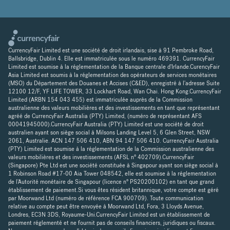
CurrencyFair Limited est une société de droit irlandais, sise à 91 Pembroke Road,
Ballsbridge, Dublin 4. Elle est immatriculée sous le numéro 469391. CurrencyFair
Limited est soumise à la réglementation de la Banque centrale d'Irlande.CurencyFair
Asia Limited est soumis à la réglementation des opérateurs de services monétaires
(MSO) du Département des Douanes et Accises (C&ED), enregistré à l'adresse Suite
12100 12/F, YF LIFE TOWER, 33 Lockhart Road, Wan Chai. Hong Kong.CurrencyFair
Limited (ARBN 154 043 455) est immatriculée auprès de la Commission
australienne des valeurs mobilières et des investissements en tant que représentant
agréé de CurrencyFair Australia (PTY) Limited, (numéro de représentant AFS
00041945000).CurrencyFair Australia (PTY) Limited est une société de droit
australien ayant son siège social à Milsons Landing Level 5, 6 Glen Street, NSW
2061, Australie. ACN 147 506 410, ABN 94 147 506 410. CurrencyFair Australia
(PTY) Limited est soumise à la réglementation de la Commission australienne des
valeurs mobilières et des investissements (AFSL n° 402709).CurrencyFair
(Singapore) Pte Ltd est une société constituée à Singapour ayant son siège social à
1 Robinson Road #17-00 Aia Tower 048542, elle est soumise à la réglementation
de l'Autorité monétaire de Singapour (licence n° PS20200102) en tant que grand
établissement de paiement.Si vous êtes résident britannique, votre compte est géré
par Moorwand Ltd (numéro de référence FCA 900709). Toute communication
relative au compte peut être envoyée à Moorwand Ltd, Fora, 3 Lloyds Avenue,
Londres, EC3N 3DS, Royaume-Uni.CurrencyFair Limited est un établissement de
paiement réglementé et ne fournit pas de conseils financiers, juridiques ou fiscaux.