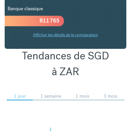
Banque classique
R
11 765
Afficher les détails de la comparaison
Tendances de SGD
à ZAR
1 jour
1 semaine
1 mois
3 mois