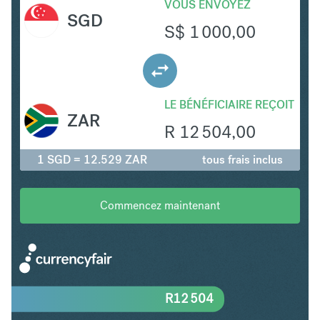
VOUS ENVOYEZ
SGD
S$
1 000,00
LE BÉNÉFICIAIRE REÇOIT
ZAR
R
12 504,00
1 SGD = 12.529 ZAR
tous frais inclus
Commencez maintenant
R
12 504