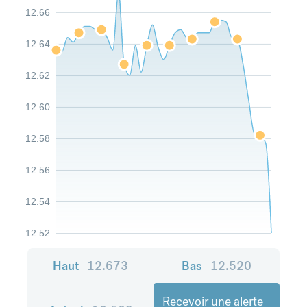
12.66
12.64
12.62
12.60
12.58
12.56
12.54
12.52
Haut
12.673
Bas
12.520
Recevoir une alerte