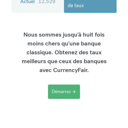
Actuel
12.529
de taux
Nous sommes jusqu'à huit fois
moins chers qu'une banque
classique. Obtenez des taux
meilleurs que ceux des banques
avec CurrencyFair.
Démarrez
arrow_forward