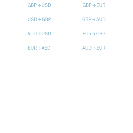
GBP
USD
GBP
EUR
arrow_forward
arrow_forward
USD
GBP
GBP
AUD
arrow_forward
arrow_forward
AUD
USD
EUR
GBP
arrow_forward
arrow_forward
EUR
AED
AUD
EUR
arrow_forward
arrow_forward