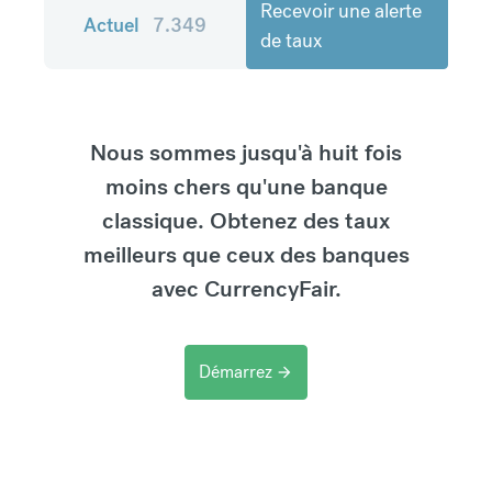
Recevoir une alerte
Actuel
7.349
de taux
Nous sommes jusqu'à huit fois
moins chers qu'une banque
classique. Obtenez des taux
meilleurs que ceux des banques
avec CurrencyFair.
Démarrez
arrow_forward