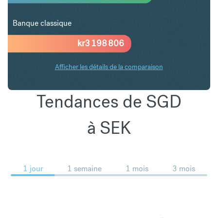
Banque classique
kr
3 198 806
Afficher les détails de la comparaison
Tendances de SGD
à SEK
1 jour
1 semaine
1 mois
3 mois