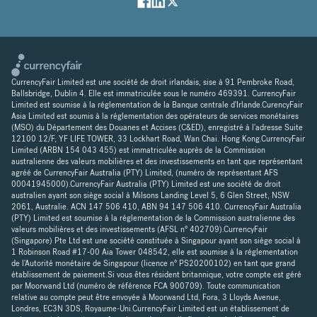
CurrencyFair Limited est une société de droit irlandais, sise à 91 Pembroke Road,
Ballsbridge, Dublin 4. Elle est immatriculée sous le numéro 469391. CurrencyFair
Limited est soumise à la réglementation de la Banque centrale d'Irlande.CurencyFair
Asia Limited est soumis à la réglementation des opérateurs de services monétaires
(MSO) du Département des Douanes et Accises (C&ED), enregistré à l'adresse Suite
12100 12/F, YF LIFE TOWER, 33 Lockhart Road, Wan Chai. Hong Kong.CurrencyFair
Limited (ARBN 154 043 455) est immatriculée auprès de la Commission
australienne des valeurs mobilières et des investissements en tant que représentant
agréé de CurrencyFair Australia (PTY) Limited, (numéro de représentant AFS
00041945000).CurrencyFair Australia (PTY) Limited est une société de droit
australien ayant son siège social à Milsons Landing Level 5, 6 Glen Street, NSW
2061, Australie. ACN 147 506 410, ABN 94 147 506 410. CurrencyFair Australia
(PTY) Limited est soumise à la réglementation de la Commission australienne des
valeurs mobilières et des investissements (AFSL n° 402709).CurrencyFair
(Singapore) Pte Ltd est une société constituée à Singapour ayant son siège social à
1 Robinson Road #17-00 Aia Tower 048542, elle est soumise à la réglementation
de l'Autorité monétaire de Singapour (licence n° PS20200102) en tant que grand
établissement de paiement.Si vous êtes résident britannique, votre compte est géré
par Moorwand Ltd (numéro de référence FCA 900709). Toute communication
relative au compte peut être envoyée à Moorwand Ltd, Fora, 3 Lloyds Avenue,
Londres, EC3N 3DS, Royaume-Uni.CurrencyFair Limited est un établissement de