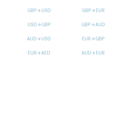
GBP
USD
GBP
EUR
arrow_forward
arrow_forward
USD
GBP
GBP
AUD
arrow_forward
arrow_forward
AUD
USD
EUR
GBP
arrow_forward
arrow_forward
EUR
AED
AUD
EUR
arrow_forward
arrow_forward