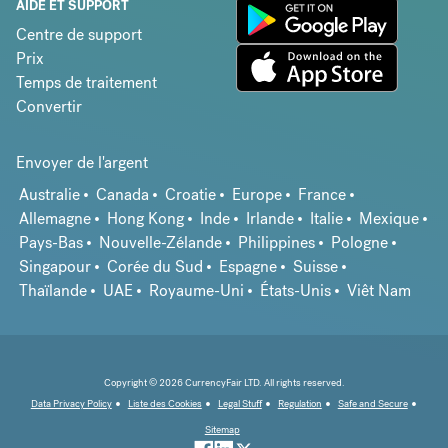
AIDE ET SUPPORT
Centre de support
Prix
Temps de traitement
Convertir
Envoyer de l'argent
Australie
Canada
Croatie
Europe
France
Allemagne
Hong Kong
Inde
Irlande
Italie
Mexique
Pays-Bas
Nouvelle-Zélande
Philippines
Pologne
Singapour
Corée du Sud
Espagne
Suisse
Thaïlande
UAE
Royaume-Uni
États-Unis
Viêt Nam
Copyright © 2026 CurrencyFair LTD. All rights reserved.
Data Privacy Policy
Liste des Cookies
Legal Stuff
Regulation
Safe and Secure
Sitemap