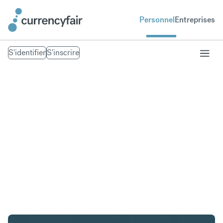
Personnel
Entreprises
S'identifier
S'inscrire
SGD en SEK
Convertir Dollar de Singapour en Couronne
suédoise