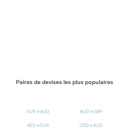
Paires de devises les plus populaires
EUR
AUD
AUD
GBP
arrow_forward
arrow_forward
AED
EUR
USD
AUD
arrow_forward
arrow_forward