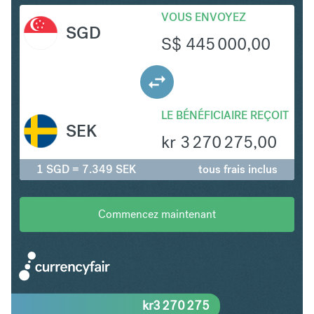
VOUS ENVOYEZ
SGD
S$
445 000,00
LE BÉNÉFICIAIRE REÇOIT
SEK
kr
3 270 275,00
1 SGD = 7.349 SEK
tous frais inclus
Commencez maintenant
kr
3 270 275