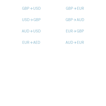
GBP
USD
GBP
EUR
arrow_forward
arrow_forward
USD
GBP
GBP
AUD
arrow_forward
arrow_forward
AUD
USD
EUR
GBP
arrow_forward
arrow_forward
EUR
AED
AUD
EUR
arrow_forward
arrow_forward