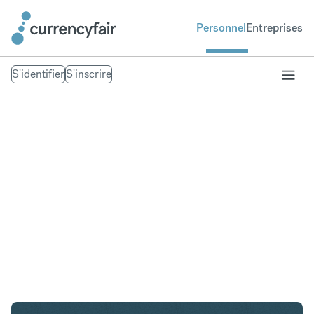
Personnel
Entreprises
S'identifier
S'inscrire
SGD en SEK
Convertir Dollar de Singapour en Couronne
suédoise