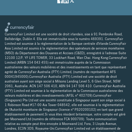
CurrencyFair Limited est une société de droit irlandais, sise à 91 Pembroke Road,
Ballsbridge, Dublin 4. Elle est immatriculée sous le numéro 469391. CurrencyFair
Limited est soumise à la réglementation de la Banque centrale d'Irlande.CurencyFair
Asia Limited est soumis à la réglementation des opérateurs de services monétaires
(MSO) du Département des Douanes et Accises (C&ED), enregistré à l'adresse Suite
12100 12/F, YF LIFE TOWER, 33 Lockhart Road, Wan Chai. Hong Kong.CurrencyFair
Limited (ARBN 154 043 455) est immatriculée auprès de la Commission
australienne des valeurs mobilières et des investissements en tant que représentant
agréé de CurrencyFair Australia (PTY) Limited, (numéro de représentant AFS
00041945000).CurrencyFair Australia (PTY) Limited est une société de droit
australien ayant son siège social à Milsons Landing Level 5, 6 Glen Street, NSW
2061, Australie. ACN 147 506 410, ABN 94 147 506 410. CurrencyFair Australia
(PTY) Limited est soumise à la réglementation de la Commission australienne des
valeurs mobilières et des investissements (AFSL n° 402709).CurrencyFair
(Singapore) Pte Ltd est une société constituée à Singapour ayant son siège social à
1 Robinson Road #17-00 Aia Tower 048542, elle est soumise à la réglementation
de l'Autorité monétaire de Singapour (licence n° PS20200102) en tant que grand
établissement de paiement.Si vous êtes résident britannique, votre compte est géré
par Moorwand Ltd (numéro de référence FCA 900709). Toute communication
relative au compte peut être envoyée à Moorwand Ltd, Fora, 3 Lloyds Avenue,
Londres, EC3N 3DS, Royaume-Uni.CurrencyFair Limited est un établissement de