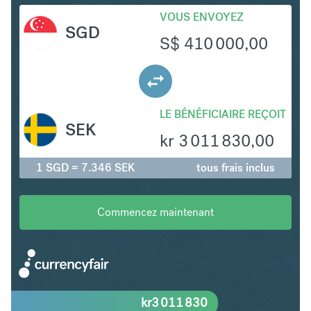
VOUS ENVOYEZ
SGD
S$
410 000,00
LE BÉNÉFICIAIRE REÇOIT
SEK
kr
3 011 830,00
1 SGD = 7.346 SEK
tous frais inclus
Commencez maintenant
kr
3 011 830