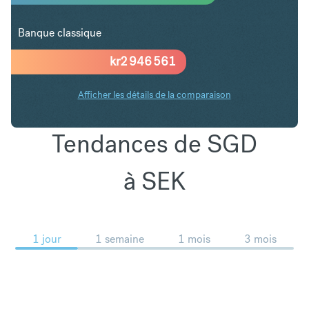
Banque classique
kr
2 946 561
Afficher les détails de la comparaison
Tendances de SGD
à SEK
1 jour
1 semaine
1 mois
3 mois