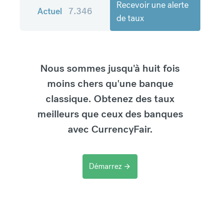
Recevoir une alerte
Actuel
7.346
de taux
Nous sommes jusqu'à huit fois
moins chers qu'une banque
classique. Obtenez des taux
meilleurs que ceux des banques
avec CurrencyFair.
Démarrez
arrow_forward