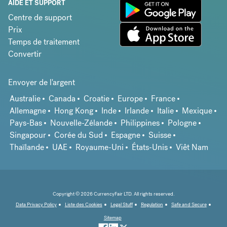
AIDE ET SUPPORT
Centre de support
Prix
Temps de traitement
Convertir
Envoyer de l'argent
Australie
Canada
Croatie
Europe
France
Allemagne
Hong Kong
Inde
Irlande
Italie
Mexique
Pays-Bas
Nouvelle-Zélande
Philippines
Pologne
Singapour
Corée du Sud
Espagne
Suisse
Thaïlande
UAE
Royaume-Uni
États-Unis
Viêt Nam
Copyright © 2026 CurrencyFair LTD. All rights reserved.
Data Privacy Policy
Liste des Cookies
Legal Stuff
Regulation
Safe and Secure
Sitemap