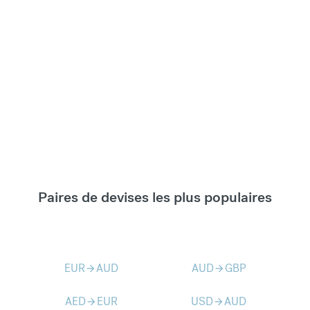
Paires de devises les plus populaires
EUR
AUD
AUD
GBP
arrow_forward
arrow_forward
AED
EUR
USD
AUD
arrow_forward
arrow_forward