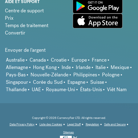
AIDE ET SUPPORT
Centre de support
Prix
Temps de traitement
Convertir
Envoyer de l'argent
Australie
Canada
Croatie
Europe
France
Allemagne
Hong Kong
Inde
Irlande
Italie
Mexique
Pays-Bas
Nouvelle-Zélande
Philippines
Pologne
Singapour
Corée du Sud
Espagne
Suisse
Thaïlande
UAE
Royaume-Uni
États-Unis
Viêt Nam
Copyright © 2026 CurrencyFair LTD. All rights reserved.
Data Privacy Policy
Liste des Cookies
Legal Stuff
Regulation
Safe and Secure
Sitemap