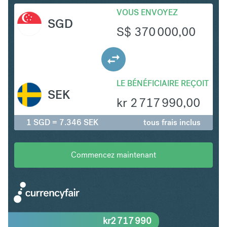
VOUS ENVOYEZ
SGD
S$
370 000,00
LE BÉNÉFICIAIRE REÇOIT
SEK
kr
2 717 990,00
1 SGD = 7.346 SEK
tous frais inclus
Commencez maintenant
kr
2 717 990