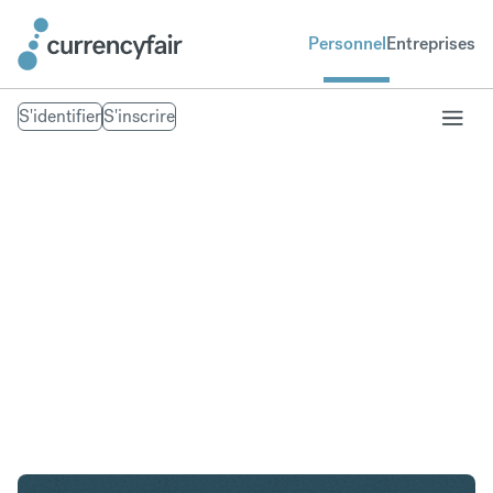
Personnel
Entreprises
S'identifier
S'inscrire
SGD en SEK
Convertir Dollar de Singapour en Couronne
suédoise