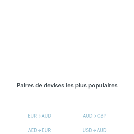
Paires de devises les plus populaires
EUR
AUD
AUD
GBP
arrow_forward
arrow_forward
AED
EUR
USD
AUD
arrow_forward
arrow_forward