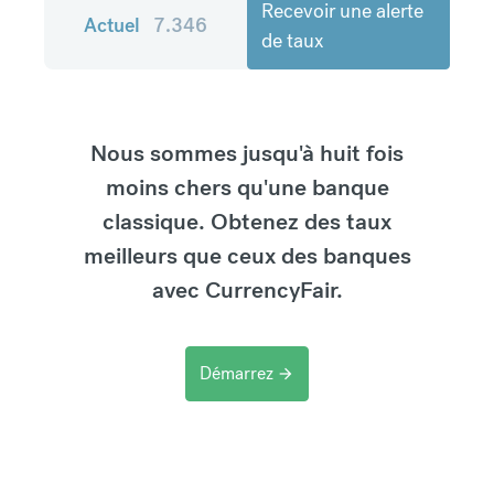
Recevoir une alerte
Actuel
7.346
de taux
Nous sommes jusqu'à huit fois
moins chers qu'une banque
classique. Obtenez des taux
meilleurs que ceux des banques
avec CurrencyFair.
Démarrez
arrow_forward