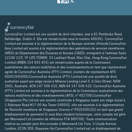
CurrencyFair Limited est une société de droit irlandais, sise à 91 Pembroke Road,
Ballsbridge, Dublin 4. Elle est immatriculée sous le numéro 469391. CurrencyFair
Limited est soumise à la réglementation de la Banque centrale d'Irlande.CurencyFair
Asia Limited est soumis à la réglementation des opérateurs de services monétaires
(MSO) du Département des Douanes et Accises (C&ED), enregistré à l'adresse Suite
12100 12/F, YF LIFE TOWER, 33 Lockhart Road, Wan Chai. Hong Kong.CurrencyFair
Limited (ARBN 154 043 455) est immatriculée auprès de la Commission
australienne des valeurs mobilières et des investissements en tant que représentant
agréé de CurrencyFair Australia (PTY) Limited, (numéro de représentant AFS
00041945000).CurrencyFair Australia (PTY) Limited est une société de droit
australien ayant son siège social à Milsons Landing Level 5, 6 Glen Street, NSW
2061, Australie. ACN 147 506 410, ABN 94 147 506 410. CurrencyFair Australia
(PTY) Limited est soumise à la réglementation de la Commission australienne des
valeurs mobilières et des investissements (AFSL n° 402709).CurrencyFair
(Singapore) Pte Ltd est une société constituée à Singapour ayant son siège social à
1 Robinson Road #17-00 Aia Tower 048542, elle est soumise à la réglementation
de l'Autorité monétaire de Singapour (licence n° PS20200102) en tant que grand
établissement de paiement.Si vous êtes résident britannique, votre compte est géré
par Moorwand Ltd (numéro de référence FCA 900709). Toute communication
relative au compte peut être envoyée à Moorwand Ltd, Fora, 3 Lloyds Avenue,
Londres, EC3N 3DS, Royaume-Uni.CurrencyFair Limited est un établissement de