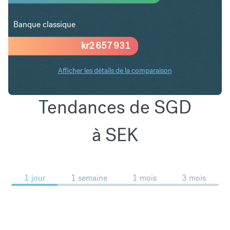
Banque classique
kr
2 657 931
Afficher les détails de la comparaison
Tendances de SGD
à SEK
1 jour
1 semaine
1 mois
3 mois