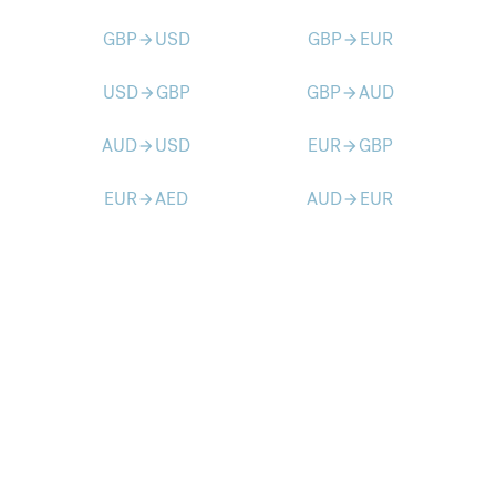
GBP
USD
GBP
EUR
arrow_forward
arrow_forward
USD
GBP
GBP
AUD
arrow_forward
arrow_forward
AUD
USD
EUR
GBP
arrow_forward
arrow_forward
EUR
AED
AUD
EUR
arrow_forward
arrow_forward