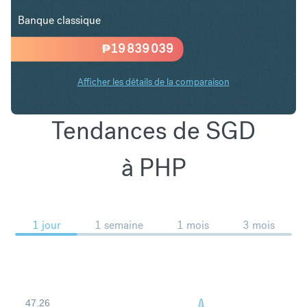
Banque classique
₱
19 839 039
Afficher les détails de la comparaison
Tendances de SGD
à PHP
1 jour
1 semaine
1 mois
3 mois
47.26