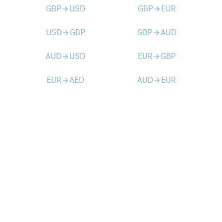
GBP
USD
GBP
EUR
arrow_forward
arrow_forward
USD
GBP
GBP
AUD
arrow_forward
arrow_forward
AUD
USD
EUR
GBP
arrow_forward
arrow_forward
EUR
AED
AUD
EUR
arrow_forward
arrow_forward