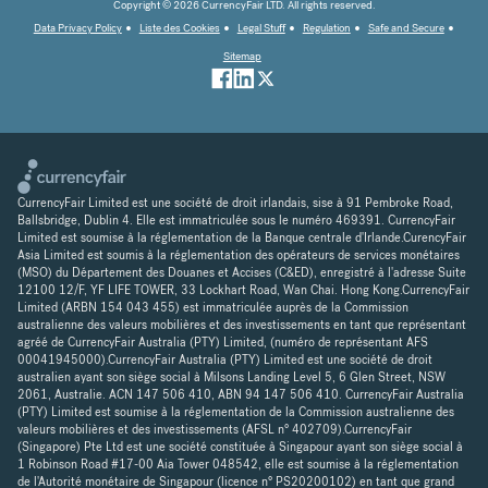
Copyright © 2026 CurrencyFair LTD. All rights reserved.
Data Privacy Policy
Liste des Cookies
Legal Stuff
Regulation
Safe and Secure
Sitemap
CurrencyFair Limited est une société de droit irlandais, sise à 91 Pembroke Road,
Ballsbridge, Dublin 4. Elle est immatriculée sous le numéro 469391. CurrencyFair
Limited est soumise à la réglementation de la Banque centrale d'Irlande.CurencyFair
Asia Limited est soumis à la réglementation des opérateurs de services monétaires
(MSO) du Département des Douanes et Accises (C&ED), enregistré à l'adresse Suite
12100 12/F, YF LIFE TOWER, 33 Lockhart Road, Wan Chai. Hong Kong.CurrencyFair
Limited (ARBN 154 043 455) est immatriculée auprès de la Commission
australienne des valeurs mobilières et des investissements en tant que représentant
agréé de CurrencyFair Australia (PTY) Limited, (numéro de représentant AFS
00041945000).CurrencyFair Australia (PTY) Limited est une société de droit
australien ayant son siège social à Milsons Landing Level 5, 6 Glen Street, NSW
2061, Australie. ACN 147 506 410, ABN 94 147 506 410. CurrencyFair Australia
(PTY) Limited est soumise à la réglementation de la Commission australienne des
valeurs mobilières et des investissements (AFSL n° 402709).CurrencyFair
(Singapore) Pte Ltd est une société constituée à Singapour ayant son siège social à
1 Robinson Road #17-00 Aia Tower 048542, elle est soumise à la réglementation
de l'Autorité monétaire de Singapour (licence n° PS20200102) en tant que grand