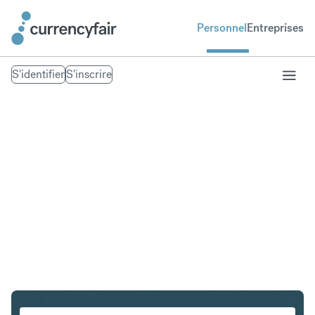
Personnel
Entreprises
S'identifier
S'inscrire
SGD en PHP
Convertir Dollar de Singapour en Peso philippin