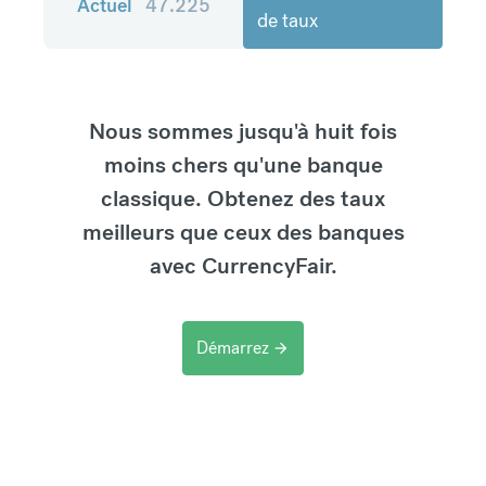
Actuel
47.225
de taux
Nous sommes jusqu'à huit fois
moins chers qu'une banque
classique. Obtenez des taux
meilleurs que ceux des banques
avec CurrencyFair.
Démarrez
arrow_forward