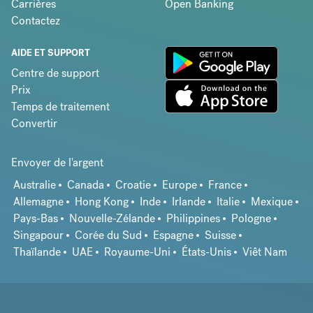
Carrières
Open Banking
Contactez
AIDE ET SUPPORT
Centre de support
Prix
Temps de traitement
Convertir
Envoyer de l'argent
Australie
Canada
Croatie
Europe
France
Allemagne
Hong Kong
Inde
Irlande
Italie
Mexique
Pays-Bas
Nouvelle-Zélande
Philippines
Pologne
Singapour
Corée du Sud
Espagne
Suisse
Thaïlande
UAE
Royaume-Uni
États-Unis
Viêt Nam