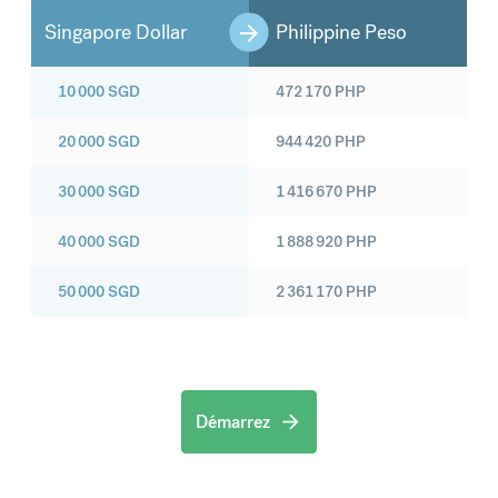
Singapore Dollar
Philippine Peso
10 000
SGD
472 170
PHP
20 000
SGD
944 420
PHP
30 000
SGD
1 416 670
PHP
40 000
SGD
1 888 920
PHP
50 000
SGD
2 361 170
PHP
Démarrez