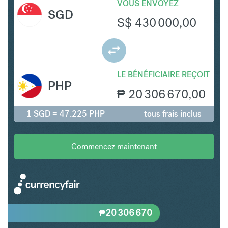
VOUS ENVOYEZ
SGD
S$
430 000,00
LE BÉNÉFICIAIRE REÇOIT
PHP
₱
20 306 670,00
1 SGD = 47.225 PHP
tous frais inclus
Commencez maintenant
₱
20 306 670