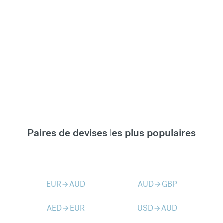
Paires de devises les plus populaires
EUR
AUD
AUD
GBP
arrow_forward
arrow_forward
AED
EUR
USD
AUD
arrow_forward
arrow_forward