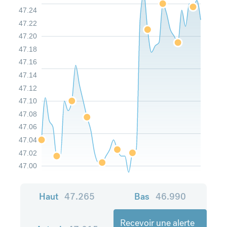
47.24
47.22
47.20
47.18
47.16
47.14
47.12
47.10
47.08
47.06
47.04
47.02
47.00
Haut
47.265
Bas
46.990
Recevoir une alerte