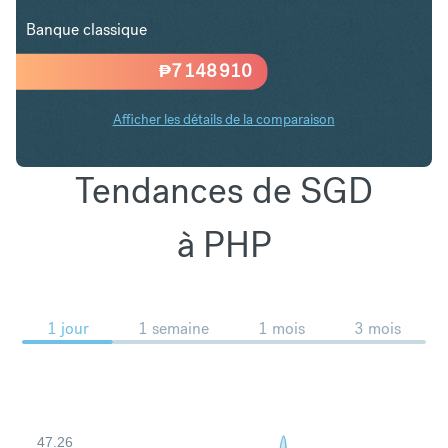
Banque classique
₱
7 148 910
Afficher les détails de la comparaison
Tendances de SGD
à PHP
1 jour
1 semaine
1 mois
3 mois
47.26