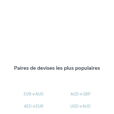
Paires de devises les plus populaires
EUR
AUD
AUD
GBP
arrow_forward
arrow_forward
AED
EUR
USD
AUD
arrow_forward
arrow_forward