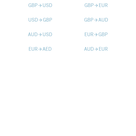
GBP
USD
GBP
EUR
arrow_forward
arrow_forward
USD
GBP
GBP
AUD
arrow_forward
arrow_forward
AUD
USD
EUR
GBP
arrow_forward
arrow_forward
EUR
AED
AUD
EUR
arrow_forward
arrow_forward