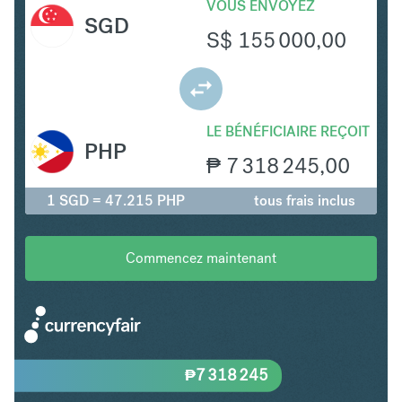
VOUS ENVOYEZ
SGD
S$
155 000,00
LE BÉNÉFICIAIRE REÇOIT
PHP
₱
7 318 245,00
1 SGD = 47.215 PHP
tous frais inclus
Commencez maintenant
₱
7 318 245