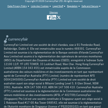
Copyright © 2026 CurrencyFair LTD. All rights reserved.
Data Privacy Policy
Liste des Cookies
Legal Stuff
Regulation
Safe and Secure
Sitemap
CurrencyFair Limited est une société de droit irlandais, sise à 91 Pembroke Road,
Ballsbridge, Dublin 4. Elle est immatriculée sous le numéro 469391. CurrencyFair
Limited est soumise à la réglementation de la Banque centrale d'Irlande.CurencyFair
Asia Limited est soumis à la réglementation des opérateurs de services monétaires
(MSO) du Département des Douanes et Accises (C&ED), enregistré à l'adresse Suite
12100 12/F, YF LIFE TOWER, 33 Lockhart Road, Wan Chai. Hong Kong.CurrencyFair
Limited (ARBN 154 043 455) est immatriculée auprès de la Commission
australienne des valeurs mobilières et des investissements en tant que représentant
agréé de CurrencyFair Australia (PTY) Limited, (numéro de représentant AFS
00041945000).CurrencyFair Australia (PTY) Limited est une société de droit
australien ayant son siège social à Milsons Landing Level 5, 6 Glen Street, NSW
2061, Australie. ACN 147 506 410, ABN 94 147 506 410. CurrencyFair Australia
(PTY) Limited est soumise à la réglementation de la Commission australienne des
valeurs mobilières et des investissements (AFSL n° 402709).CurrencyFair
(Singapore) Pte Ltd est une société constituée à Singapour ayant son siège social à
1 Robinson Road #17-00 Aia Tower 048542, elle est soumise à la réglementation
de l'Autorité monétaire de Singapour (licence n° PS20200102) en tant que grand