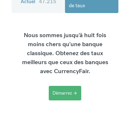
Actuel
47.215
de taux
Nous sommes jusqu'à huit fois
moins chers qu'une banque
classique. Obtenez des taux
meilleurs que ceux des banques
avec CurrencyFair.
Démarrez
arrow_forward