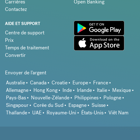
Carrières
Open Banking
Contactez
AIDE ET SUPPORT
Centre de support
Prix
Temps de traitement
Convertir
Envoyer de l'argent
Australie
Canada
Croatie
Europe
France
Allemagne
Hong Kong
Inde
Irlande
Italie
Mexique
Pays-Bas
Nouvelle-Zélande
Philippines
Pologne
Singapour
Corée du Sud
Espagne
Suisse
Thaïlande
UAE
Royaume-Uni
États-Unis
Viêt Nam