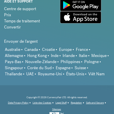
AIDE ET SUPPORT
Centre de support
Prix
Temps de traitement
Convertir
Envoyer de l'argent
Australie
Canada
Croatie
Europe
France
Allemagne
Hong Kong
Inde
Irlande
Italie
Mexique
Pays-Bas
Nouvelle-Zélande
Philippines
Pologne
Singapour
Corée du Sud
Espagne
Suisse
Thaïlande
UAE
Royaume-Uni
États-Unis
Viêt Nam
Copyright © 2026 CurrencyFair LTD. All rights reserved.
Data Privacy Policy
Liste des Cookies
Legal Stuff
Regulation
Safe and Secure
Sitemap