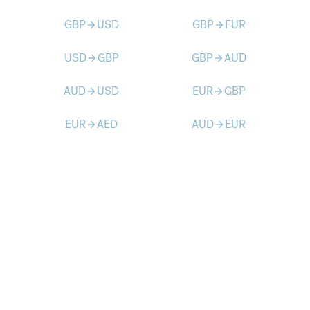
GBP
USD
GBP
EUR
arrow_forward
arrow_forward
USD
GBP
GBP
AUD
arrow_forward
arrow_forward
AUD
USD
EUR
GBP
arrow_forward
arrow_forward
EUR
AED
AUD
EUR
arrow_forward
arrow_forward