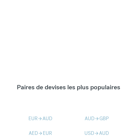
Paires de devises les plus populaires
EUR
AUD
AUD
GBP
arrow_forward
arrow_forward
AED
EUR
USD
AUD
arrow_forward
arrow_forward