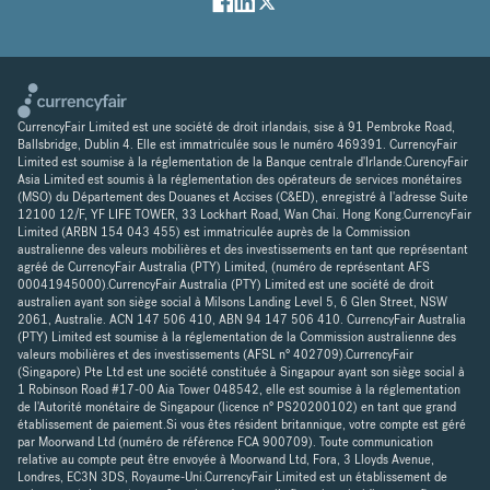
CurrencyFair Limited est une société de droit irlandais, sise à 91 Pembroke Road,
Ballsbridge, Dublin 4. Elle est immatriculée sous le numéro 469391. CurrencyFair
Limited est soumise à la réglementation de la Banque centrale d'Irlande.CurencyFair
Asia Limited est soumis à la réglementation des opérateurs de services monétaires
(MSO) du Département des Douanes et Accises (C&ED), enregistré à l'adresse Suite
12100 12/F, YF LIFE TOWER, 33 Lockhart Road, Wan Chai. Hong Kong.CurrencyFair
Limited (ARBN 154 043 455) est immatriculée auprès de la Commission
australienne des valeurs mobilières et des investissements en tant que représentant
agréé de CurrencyFair Australia (PTY) Limited, (numéro de représentant AFS
00041945000).CurrencyFair Australia (PTY) Limited est une société de droit
australien ayant son siège social à Milsons Landing Level 5, 6 Glen Street, NSW
2061, Australie. ACN 147 506 410, ABN 94 147 506 410. CurrencyFair Australia
(PTY) Limited est soumise à la réglementation de la Commission australienne des
valeurs mobilières et des investissements (AFSL n° 402709).CurrencyFair
(Singapore) Pte Ltd est une société constituée à Singapour ayant son siège social à
1 Robinson Road #17-00 Aia Tower 048542, elle est soumise à la réglementation
de l'Autorité monétaire de Singapour (licence n° PS20200102) en tant que grand
établissement de paiement.Si vous êtes résident britannique, votre compte est géré
par Moorwand Ltd (numéro de référence FCA 900709). Toute communication
relative au compte peut être envoyée à Moorwand Ltd, Fora, 3 Lloyds Avenue,
Londres, EC3N 3DS, Royaume-Uni.CurrencyFair Limited est un établissement de