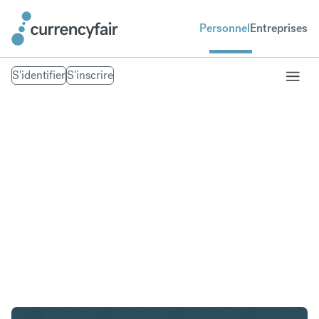
Personnel
Entreprises
S'identifier
S'inscrire
SGD en NZD
Convertir Dollar de Singapour en Dollar néo-
zélandais