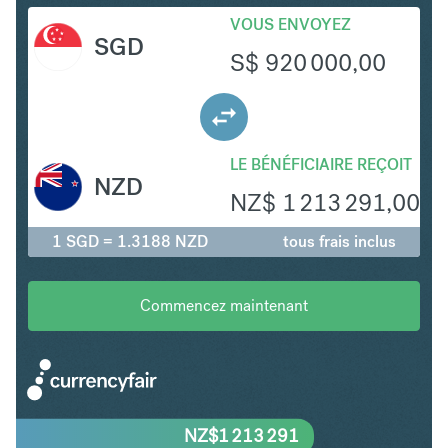
VOUS ENVOYEZ
SGD
S$
920 000,00
LE BÉNÉFICIAIRE REÇOIT
NZD
NZ$
1 213 291,00
1 SGD = 1.3188 NZD
tous frais inclus
Commencez maintenant
NZ$
1 213 291