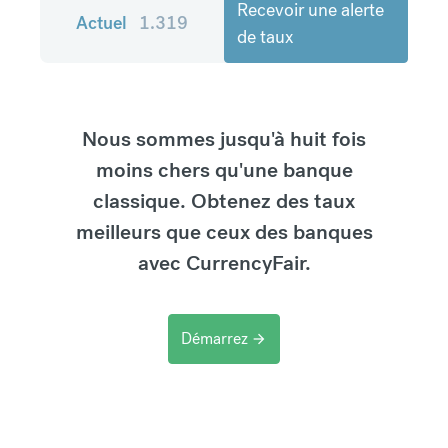
Recevoir une alerte
Actuel
1.319
de taux
Nous sommes jusqu'à huit fois
moins chers qu'une banque
classique. Obtenez des taux
meilleurs que ceux des banques
avec CurrencyFair.
Démarrez
arrow_forward