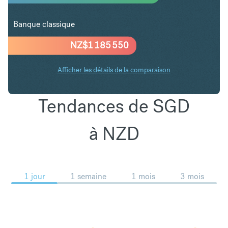
Banque classique
NZ$
1 185 550
Afficher les détails de la comparaison
Tendances de SGD
à NZD
1 jour
1 semaine
1 mois
3 mois