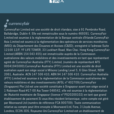
CurrencyFair Limited est une société de droit irlandais, sise à 91 Pembroke Road,
Ballsbridge, Dublin 4. Elle est immatriculée sous le numéro 469391. CurrencyFair
Limited est soumise à la réglementation de la Banque centrale d'Irlande.CurencyFair
Asia Limited est soumis à la réglementation des opérateurs de services monétaires
(MSO) du Département des Douanes et Accises (C&ED), enregistré à l'adresse Suite
12100 12/F, YF LIFE TOWER, 33 Lockhart Road, Wan Chai. Hong Kong.CurrencyFair
Limited (ARBN 154 043 455) est immatriculée auprès de la Commission
australienne des valeurs mobilières et des investissements en tant que représentant
agréé de CurrencyFair Australia (PTY) Limited, (numéro de représentant AFS
00041945000).CurrencyFair Australia (PTY) Limited est une société de droit
australien ayant son siège social à Milsons Landing Level 5, 6 Glen Street, NSW
2061, Australie. ACN 147 506 410, ABN 94 147 506 410. CurrencyFair Australia
(PTY) Limited est soumise à la réglementation de la Commission australienne des
valeurs mobilières et des investissements (AFSL n° 402709).CurrencyFair
(Singapore) Pte Ltd est une société constituée à Singapour ayant son siège social à
1 Robinson Road #17-00 Aia Tower 048542, elle est soumise à la réglementation
de l'Autorité monétaire de Singapour (licence n° PS20200102) en tant que grand
établissement de paiement.Si vous êtes résident britannique, votre compte est géré
par Moorwand Ltd (numéro de référence FCA 900709). Toute communication
relative au compte peut être envoyée à Moorwand Ltd, Fora, 3 Lloyds Avenue,
Londres, EC3N 3DS, Royaume-Uni.CurrencyFair Limited est un établissement de