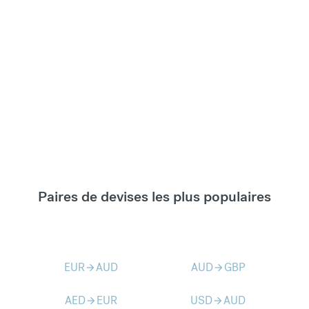
Paires de devises les plus populaires
EUR
AUD
AUD
GBP
arrow_forward
arrow_forward
AED
EUR
USD
AUD
arrow_forward
arrow_forward