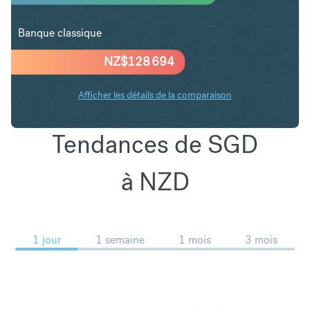
Banque classique
NZ$
128 694
Afficher les détails de la comparaison
Tendances de SGD
à NZD
1 jour
1 semaine
1 mois
3 mois