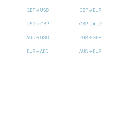
GBP
USD
GBP
EUR
arrow_forward
arrow_forward
USD
GBP
GBP
AUD
arrow_forward
arrow_forward
AUD
USD
EUR
GBP
arrow_forward
arrow_forward
EUR
AED
AUD
EUR
arrow_forward
arrow_forward