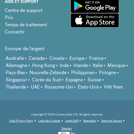
AIDE ET SUPPORT
Centre de support
Prix
Temps de traitement
Convertir
Envoyer de l'argent
Australie
Canada
Croatie
Europe
France
Allemagne
Hong Kong
Inde
Irlande
Italie
Mexique
Pays-Bas
Nouvelle-Zélande
Philippines
Pologne
Singapour
Corée du Sud
Espagne
Suisse
Thaïlande
UAE
Royaume-Uni
États-Unis
Viêt Nam
Copyright © 2026 CurrencyFair LTD. All rights reserved.
Data Privacy Policy
Liste des Cookies
Legal Stuff
Regulation
Safe and Secure
Sitemap