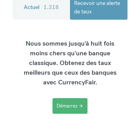
Recevoir une alerte
Actuel
1.318
de taux
Nous sommes jusqu'à huit fois
moins chers qu'une banque
classique. Obtenez des taux
meilleurs que ceux des banques
avec CurrencyFair.
Démarrez
arrow_forward