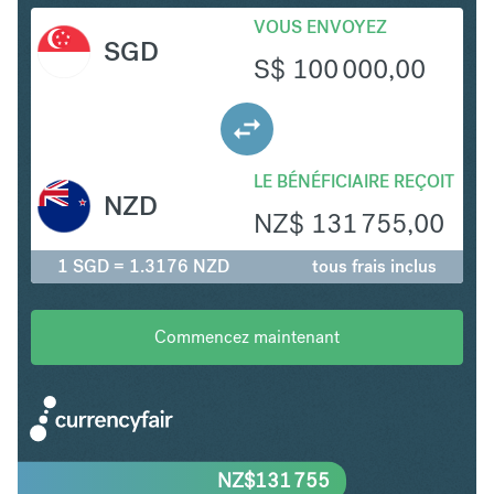
VOUS ENVOYEZ
SGD
S$
100 000,00
LE BÉNÉFICIAIRE REÇOIT
NZD
NZ$
131 755,00
1 SGD = 1.3176 NZD
tous frais inclus
Commencez maintenant
NZ$
131 755