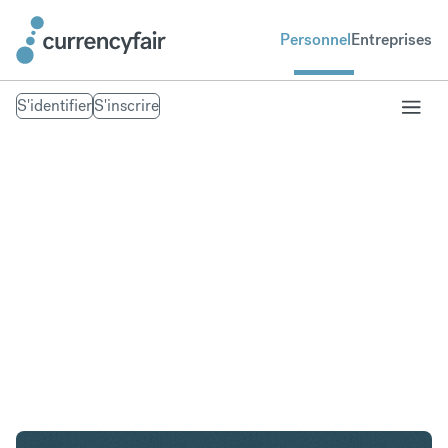
Personnel
Entreprises
S'identifier
S'inscrire
SGD en NZD
Convertir Dollar de Singapour en Dollar néo-
zélandais