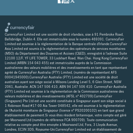
CurrencyFair Limited est une société de droit irlandais, sise à 91 Pembroke Road,
Ballsbridge, Dublin 4. Elle est immatriculée sous le numéro 469391. CurrencyFair
Limited est soumise à la réglementation de la Banque centrale d'Irlande.CurencyFair
Asia Limited est soumis à la réglementation des opérateurs de services monétaires
(MSO) du Département des Douanes et Accises (C&ED), enregistré à l'adresse Suite
12100 12/F, YF LIFE TOWER, 33 Lockhart Road, Wan Chai. Hong Kong.CurrencyFair
Limited (ARBN 154 043 455) est immatriculée auprès de la Commission
australienne des valeurs mobilières et des investissements en tant que représentant
agréé de CurrencyFair Australia (PTY) Limited, (numéro de représentant AFS
00041945000).CurrencyFair Australia (PTY) Limited est une société de droit
australien ayant son siège social à Milsons Landing Level 5, 6 Glen Street, NSW
2061, Australie. ACN 147 506 410, ABN 94 147 506 410. CurrencyFair Australia
(PTY) Limited est soumise à la réglementation de la Commission australienne des
valeurs mobilières et des investissements (AFSL n° 402709).CurrencyFair
(Singapore) Pte Ltd est une société constituée à Singapour ayant son siège social à
1 Robinson Road #17-00 Aia Tower 048542, elle est soumise à la réglementation
de l'Autorité monétaire de Singapour (licence n° PS20200102) en tant que grand
établissement de paiement.Si vous êtes résident britannique, votre compte est géré
par Moorwand Ltd (numéro de référence FCA 900709). Toute communication
relative au compte peut être envoyée à Moorwand Ltd, Fora, 3 Lloyds Avenue,
Londres, EC3N 3DS, Royaume-Uni.CurrencyFair Limited est un établissement de