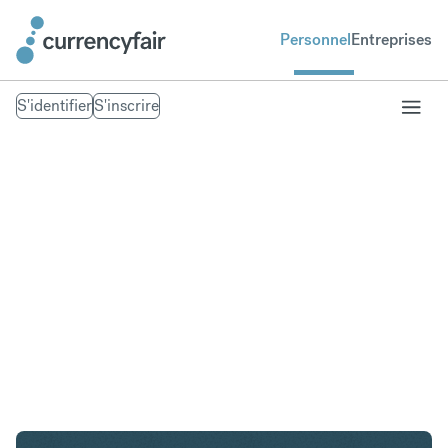
Personnel
Entreprises
S'identifier
S'inscrire
SGD en NOK
Convertir Dollar de Singapour en Couronne
norvégienne