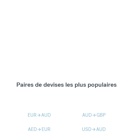
Paires de devises les plus populaires
EUR
AUD
AUD
GBP
arrow_forward
arrow_forward
AED
EUR
USD
AUD
arrow_forward
arrow_forward