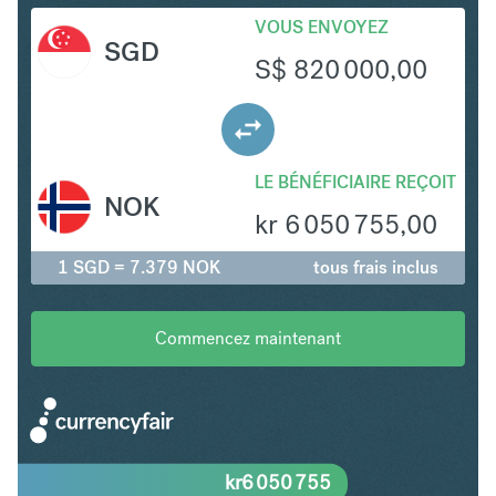
VOUS ENVOYEZ
SGD
S$
820 000,00
LE BÉNÉFICIAIRE REÇOIT
NOK
kr
6 050 755,00
1 SGD = 7.379 NOK
tous frais inclus
Commencez maintenant
kr
6 050 755