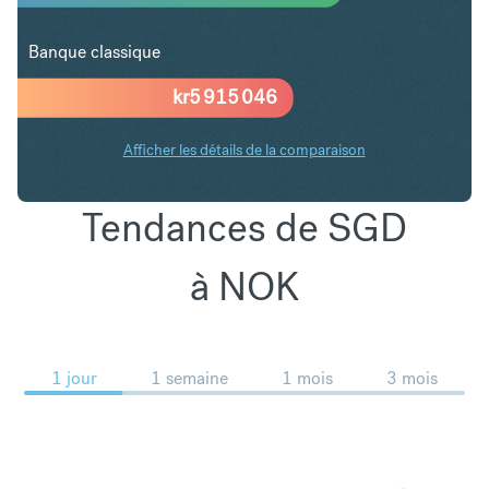
Banque classique
kr
5 915 046
Afficher les détails de la comparaison
Tendances de SGD
à NOK
1 jour
1 semaine
1 mois
3 mois