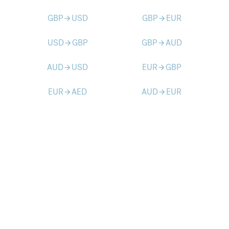
GBP
USD
GBP
EUR
arrow_forward
arrow_forward
USD
GBP
GBP
AUD
arrow_forward
arrow_forward
AUD
USD
EUR
GBP
arrow_forward
arrow_forward
EUR
AED
AUD
EUR
arrow_forward
arrow_forward