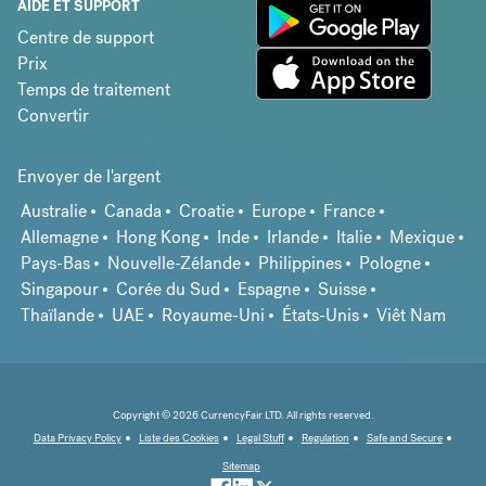
AIDE ET SUPPORT
Centre de support
Prix
Temps de traitement
Convertir
Envoyer de l'argent
Australie
Canada
Croatie
Europe
France
Allemagne
Hong Kong
Inde
Irlande
Italie
Mexique
Pays-Bas
Nouvelle-Zélande
Philippines
Pologne
Singapour
Corée du Sud
Espagne
Suisse
Thaïlande
UAE
Royaume-Uni
États-Unis
Viêt Nam
Copyright © 2026 CurrencyFair LTD. All rights reserved.
Data Privacy Policy
Liste des Cookies
Legal Stuff
Regulation
Safe and Secure
Sitemap