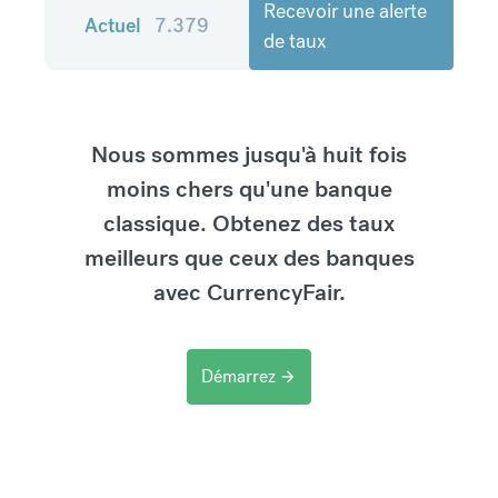
Recevoir une alerte
Actuel
7.379
de taux
Nous sommes jusqu'à huit fois
moins chers qu'une banque
classique. Obtenez des taux
meilleurs que ceux des banques
avec CurrencyFair.
Démarrez
arrow_forward