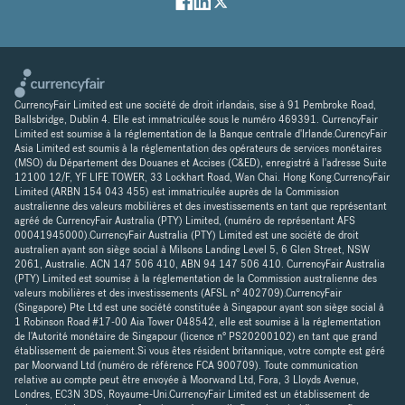
CurrencyFair Limited est une société de droit irlandais, sise à 91 Pembroke Road,
Ballsbridge, Dublin 4. Elle est immatriculée sous le numéro 469391. CurrencyFair
Limited est soumise à la réglementation de la Banque centrale d'Irlande.CurencyFair
Asia Limited est soumis à la réglementation des opérateurs de services monétaires
(MSO) du Département des Douanes et Accises (C&ED), enregistré à l'adresse Suite
12100 12/F, YF LIFE TOWER, 33 Lockhart Road, Wan Chai. Hong Kong.CurrencyFair
Limited (ARBN 154 043 455) est immatriculée auprès de la Commission
australienne des valeurs mobilières et des investissements en tant que représentant
agréé de CurrencyFair Australia (PTY) Limited, (numéro de représentant AFS
00041945000).CurrencyFair Australia (PTY) Limited est une société de droit
australien ayant son siège social à Milsons Landing Level 5, 6 Glen Street, NSW
2061, Australie. ACN 147 506 410, ABN 94 147 506 410. CurrencyFair Australia
(PTY) Limited est soumise à la réglementation de la Commission australienne des
valeurs mobilières et des investissements (AFSL n° 402709).CurrencyFair
(Singapore) Pte Ltd est une société constituée à Singapour ayant son siège social à
1 Robinson Road #17-00 Aia Tower 048542, elle est soumise à la réglementation
de l'Autorité monétaire de Singapour (licence n° PS20200102) en tant que grand
établissement de paiement.Si vous êtes résident britannique, votre compte est géré
par Moorwand Ltd (numéro de référence FCA 900709). Toute communication
relative au compte peut être envoyée à Moorwand Ltd, Fora, 3 Lloyds Avenue,
Londres, EC3N 3DS, Royaume-Uni.CurrencyFair Limited est un établissement de