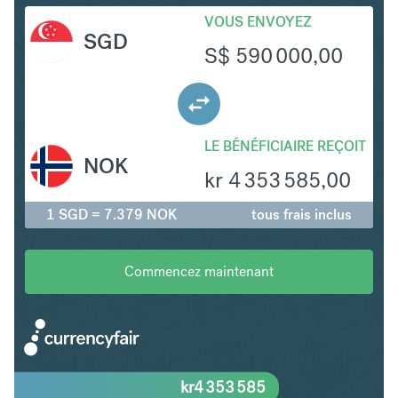
VOUS ENVOYEZ
SGD
S$
590 000,00
LE BÉNÉFICIAIRE REÇOIT
NOK
kr
4 353 585,00
1 SGD = 7.379 NOK
tous frais inclus
Commencez maintenant
kr
4 353 585