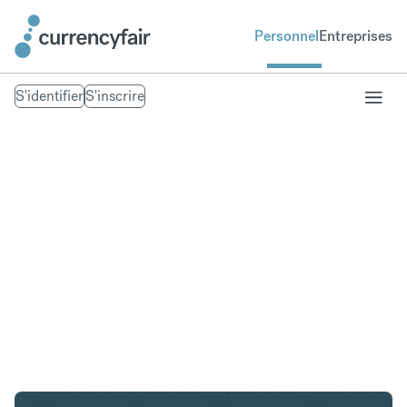
Personnel
Entreprises
S'identifier
S'inscrire
SGD en NOK
Convertir Dollar de Singapour en Couronne
norvégienne