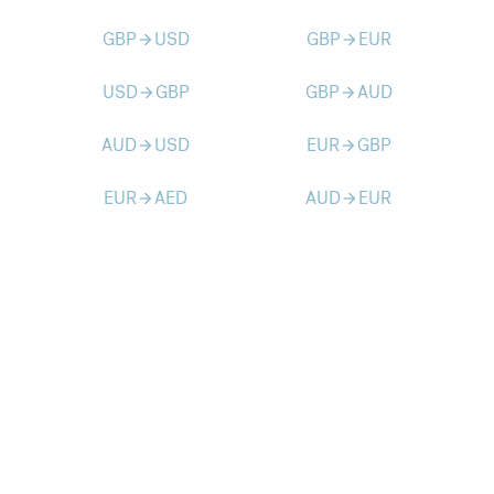
GBP
USD
GBP
EUR
arrow_forward
arrow_forward
USD
GBP
GBP
AUD
arrow_forward
arrow_forward
AUD
USD
EUR
GBP
arrow_forward
arrow_forward
EUR
AED
AUD
EUR
arrow_forward
arrow_forward