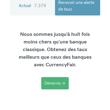
Recevoir une alerte
Actuel
7.379
de taux
Nous sommes jusqu'à huit fois
moins chers qu'une banque
classique. Obtenez des taux
meilleurs que ceux des banques
avec CurrencyFair.
Démarrez
arrow_forward