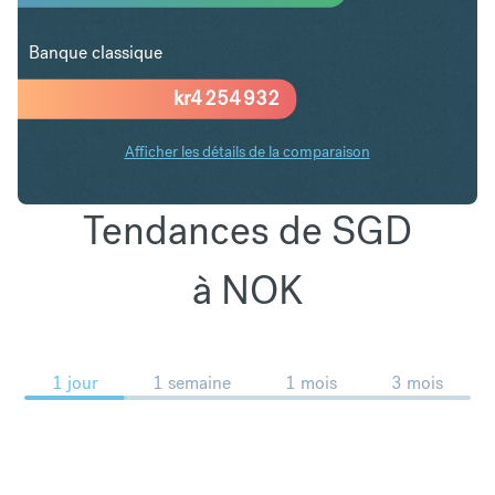
Banque classique
kr
4 254 932
Afficher les détails de la comparaison
Tendances de SGD
à NOK
1 jour
1 semaine
1 mois
3 mois