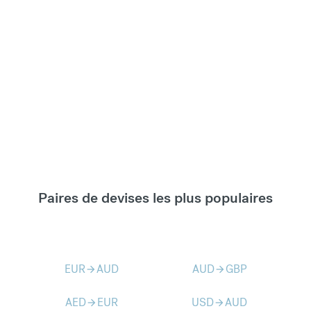
Paires de devises les plus populaires
EUR
AUD
AUD
GBP
arrow_forward
arrow_forward
AED
EUR
USD
AUD
arrow_forward
arrow_forward