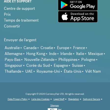
AIDE ET SUPPORT
Centre de support
Prix
Temps de traitement
Convertir
Envoyer de l'argent
Australie
Canada
Croatie
Europe
France
Allemagne
Hong Kong
Inde
Irlande
Italie
Mexique
Pays-Bas
Nouvelle-Zélande
Philippines
Pologne
Singapour
Corée du Sud
Espagne
Suisse
Thaïlande
UAE
Royaume-Uni
États-Unis
Viêt Nam
Copyright © 2026 CurrencyFair LTD. All rights reserved.
Data Privacy Policy
Liste des Cookies
Legal Stuff
Regulation
Safe and Secure
Sitemap