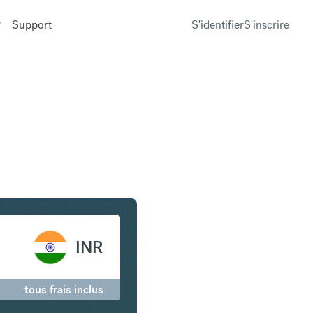
Support
S'identifier
S'inscrire
ur en Roupie indienne
INR
tous frais inclus