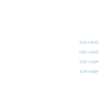
EUR
AUD
arrow_forward
USD
AUD
arrow_forward
USD
GBP
arrow_forward
EUR
GBP
arrow_forward