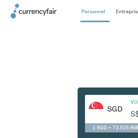
Personnel
Entrepris
SGD en I
VO
SGD
S
1 SGD = 73.925 IN