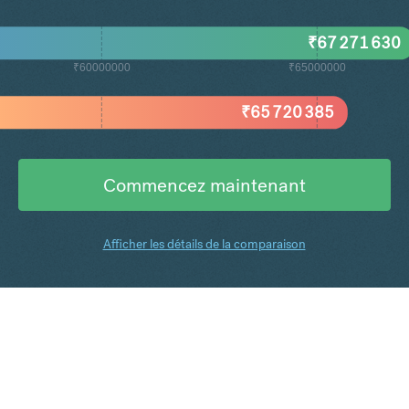
₹
67 271 630
₹60000000
₹65000000
₹
65 720 385
Commencez maintenant
Afficher les détails de la comparaison