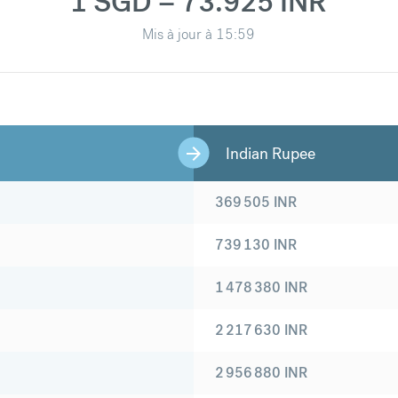
1 SGD = 73.925 INR
Mis à jour à
15:59
Indian Rupee
369 505
INR
739 130
INR
1 478 380
INR
2 217 630
INR
2 956 880
INR