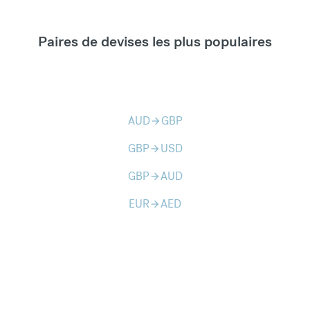
Paires de devises les plus populaires
AUD
GBP
arrow_forward
GBP
USD
arrow_forward
GBP
AUD
arrow_forward
EUR
AED
arrow_forward