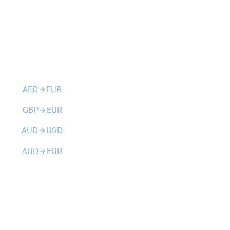
AED
EUR
arrow_forward
GBP
EUR
arrow_forward
AUD
USD
arrow_forward
AUD
EUR
arrow_forward