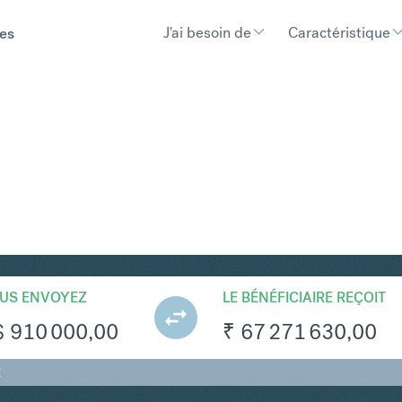
J'ai besoin de
Caractéristique
es
NR
Convertir Dollar de Singapo
US ENVOYEZ
LE BÉNÉFICIAIRE REÇOIT
$
910 000,00
₹
67 271 630,00
R