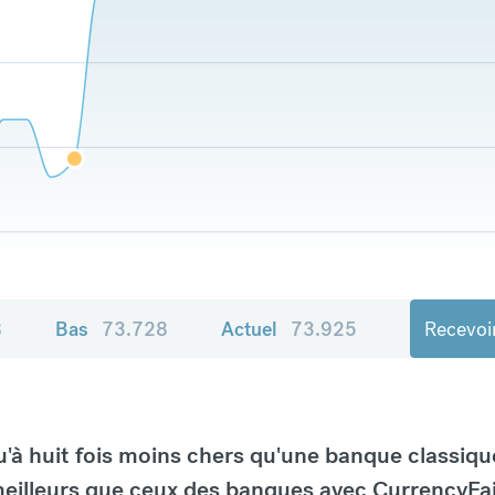
8
Bas
73.728
Actuel
73.925
Recevoir
à huit fois moins chers qu'une banque classiqu
eilleurs que ceux des banques avec CurrencyFai