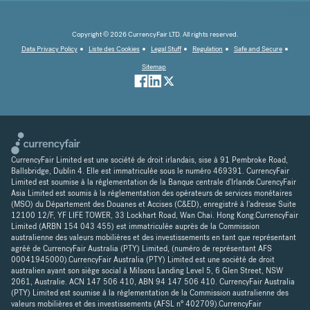
Copyright © 2026 CurrencyFair LTD. All rights reserved.
Data Privacy Policy
Liste des Cookies
Legal Stuff
Regulation
Safe and Secure
Sitemap
CurrencyFair Limited est une société de droit irlandais, sise à 91 Pembroke Road,
Ballsbridge, Dublin 4. Elle est immatriculée sous le numéro 469391. CurrencyFair
Limited est soumise à la réglementation de la Banque centrale d'Irlande.CurencyFair
Asia Limited est soumis à la réglementation des opérateurs de services monétaires
(MSO) du Département des Douanes et Accises (C&ED), enregistré à l'adresse Suite
12100 12/F, YF LIFE TOWER, 33 Lockhart Road, Wan Chai. Hong Kong.CurrencyFair
Limited (ARBN 154 043 455) est immatriculée auprès de la Commission
australienne des valeurs mobilières et des investissements en tant que représentant
agréé de CurrencyFair Australia (PTY) Limited, (numéro de représentant AFS
00041945000).CurrencyFair Australia (PTY) Limited est une société de droit
australien ayant son siège social à Milsons Landing Level 5, 6 Glen Street, NSW
2061, Australie. ACN 147 506 410, ABN 94 147 506 410. CurrencyFair Australia
(PTY) Limited est soumise à la réglementation de la Commission australienne des
valeurs mobilières et des investissements (AFSL n° 402709).CurrencyFair