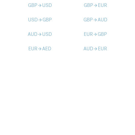
GBP
USD
GBP
EUR
arrow_forward
arrow_forward
USD
GBP
GBP
AUD
arrow_forward
arrow_forward
AUD
USD
EUR
GBP
arrow_forward
arrow_forward
EUR
AED
AUD
EUR
arrow_forward
arrow_forward