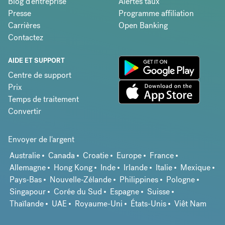
Blog d'entreprise
Alertes taux
Presse
Programme affiliation
Carrières
Open Banking
Contactez
AIDE ET SUPPORT
Centre de support
Prix
Temps de traitement
Convertir
Envoyer de l'argent
Australie
Canada
Croatie
Europe
France
Allemagne
Hong Kong
Inde
Irlande
Italie
Mexique
Pays-Bas
Nouvelle-Zélande
Philippines
Pologne
Singapour
Corée du Sud
Espagne
Suisse
Thaïlande
UAE
Royaume-Uni
États-Unis
Viêt Nam