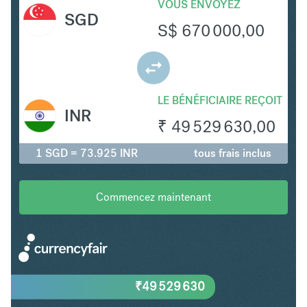
VOUS ENVOYEZ
SGD
S$
670 000,00
LE BÉNÉFICIAIRE REÇOIT
INR
₹
49 529 630,00
1 SGD = 73.925 INR
tous frais inclus
Commencez maintenant
₹
49 529 630