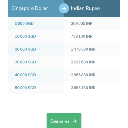
Singapore Dollar
Indian Rupee
5 000
SGD
369 505
INR
10 000
SGD
739 130
INR
20 000
SGD
1 478 380
INR
30 000
SGD
2 217 630
INR
40 000
SGD
2 956 880
INR
50 000
SGD
3 696 130
INR
Démarrez