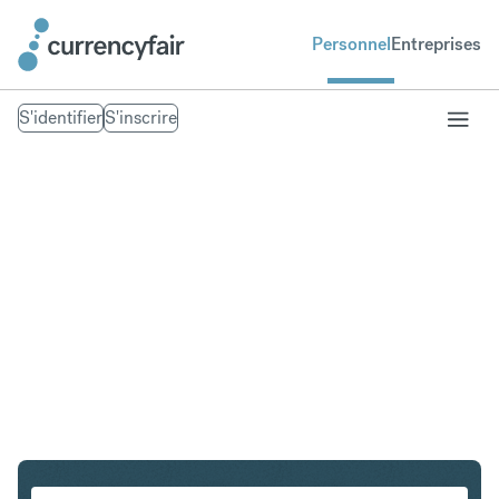
Personnel
Entreprises
S'identifier
S'inscrire
SGD en INR
Convertir Dollar de Singapour en Roupie indienne