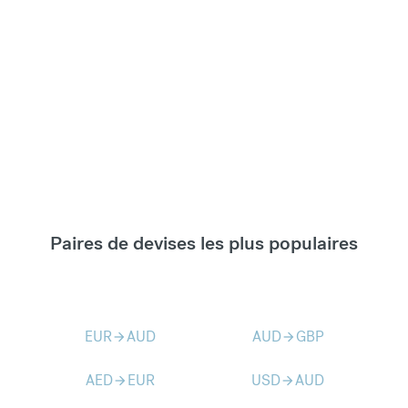
Paires de devises les plus populaires
EUR
AUD
AUD
GBP
arrow_forward
arrow_forward
AED
EUR
USD
AUD
arrow_forward
arrow_forward