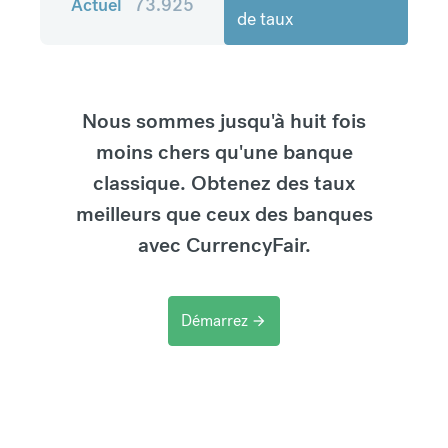
Actuel
73.925
de taux
Nous sommes jusqu'à huit fois
moins chers qu'une banque
classique. Obtenez des taux
meilleurs que ceux des banques
avec CurrencyFair.
Démarrez
arrow_forward