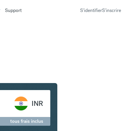
Support
S'identifier
S'inscrire
ur en Roupie indienne
INR
tous frais inclus