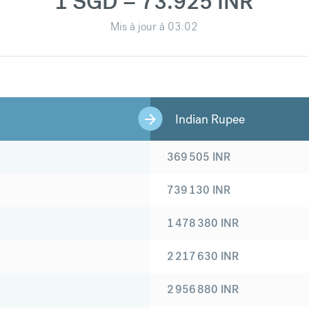
1 SGD = 73.925 INR
Mis à jour à
03:02
Indian Rupee
369 505
INR
739 130
INR
1 478 380
INR
2 217 630
INR
2 956 880
INR