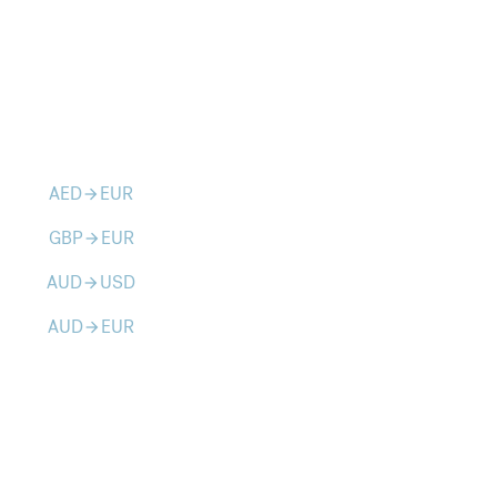
AED
EUR
arrow_forward
GBP
EUR
arrow_forward
AUD
USD
arrow_forward
AUD
EUR
arrow_forward