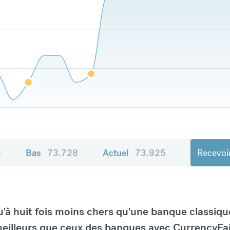
8
Bas
73.728
Actuel
73.925
Recevoir
à huit fois moins chers qu'une banque classiqu
eilleurs que ceux des banques avec CurrencyFai