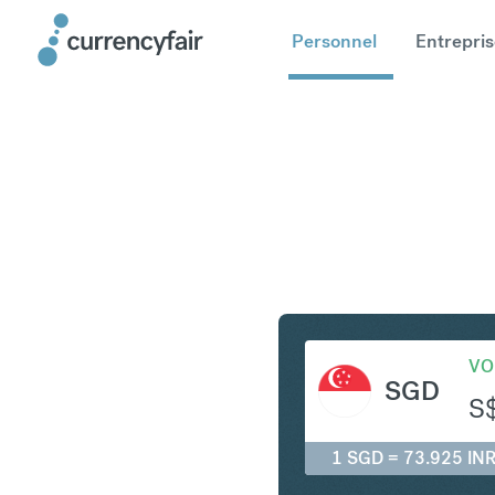
Personnel
Entrepris
SGD en I
VO
SGD
S
1 SGD = 73.925 IN