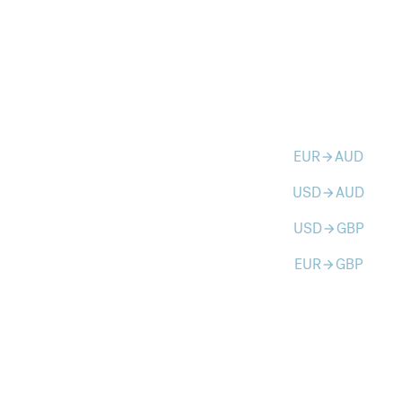
EUR
AUD
arrow_forward
USD
AUD
arrow_forward
USD
GBP
arrow_forward
EUR
GBP
arrow_forward