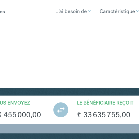
J'ai besoin de
Caractéristique
es
NR
Convertir Dollar de Singapo
US ENVOYEZ
LE BÉNÉFICIAIRE REÇOIT
$
455 000,00
₹
33 635 755,00
R