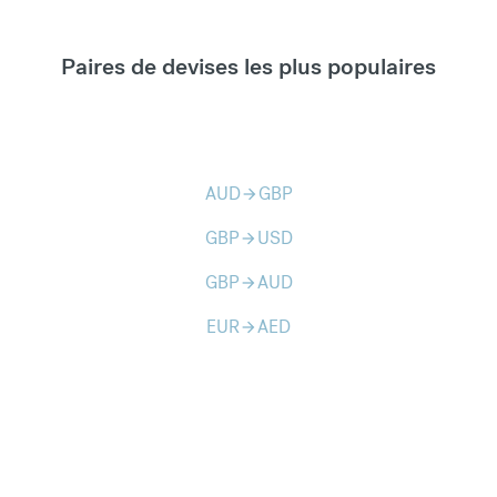
Paires de devises les plus populaires
AUD
GBP
arrow_forward
GBP
USD
arrow_forward
GBP
AUD
arrow_forward
EUR
AED
arrow_forward