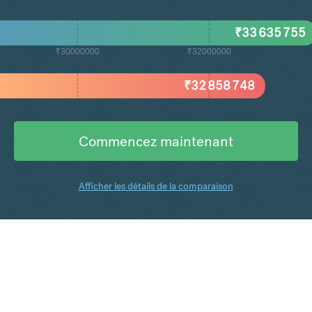
₹
33 635 755
₹30000000
₹32000000
₹
32 858 748
Commencez maintenant
Afficher les détails de la comparaison