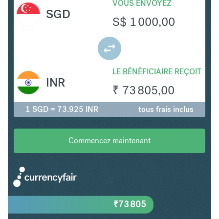
VOUS ENVOYEZ
SGD
S$
1 000,00
LE BÉNÉFICIAIRE REÇOIT
INR
₹
73 805,00
1 SGD = 73.925 INR
tous frais inclus
Commencez maintenant
₹
73 805