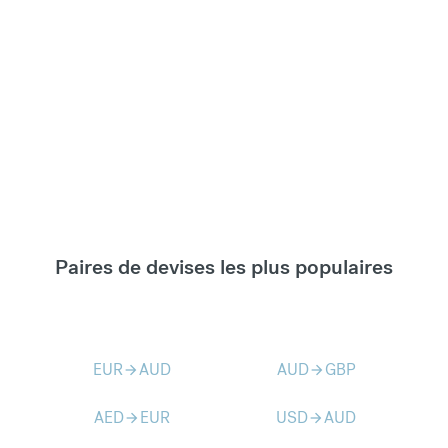
Paires de devises les plus populaires
EUR
AUD
AUD
GBP
arrow_forward
arrow_forward
AED
EUR
USD
AUD
arrow_forward
arrow_forward