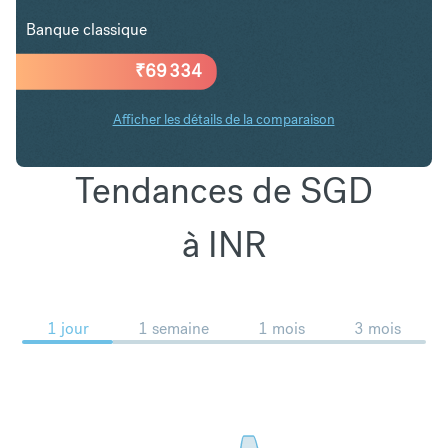
Banque classique
₹
69 334
Afficher les détails de la comparaison
Tendances de SGD
à INR
1 jour
1 semaine
1 mois
3 mois