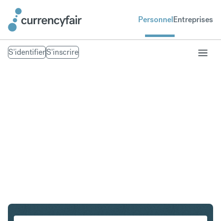
Personnel
Entreprises
S'identifier
S'inscrire
SGD en INR
Convertir Dollar de Singapour en Roupie indienne