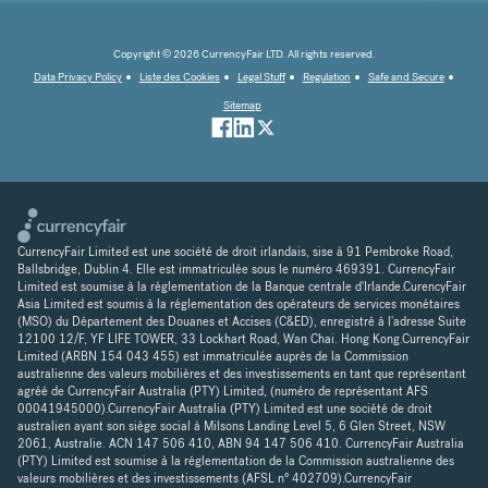
Copyright © 2026 CurrencyFair LTD. All rights reserved.
Data Privacy Policy
Liste des Cookies
Legal Stuff
Regulation
Safe and Secure
Sitemap
CurrencyFair Limited est une société de droit irlandais, sise à 91 Pembroke Road,
Ballsbridge, Dublin 4. Elle est immatriculée sous le numéro 469391. CurrencyFair
Limited est soumise à la réglementation de la Banque centrale d'Irlande.CurencyFair
Asia Limited est soumis à la réglementation des opérateurs de services monétaires
(MSO) du Département des Douanes et Accises (C&ED), enregistré à l'adresse Suite
12100 12/F, YF LIFE TOWER, 33 Lockhart Road, Wan Chai. Hong Kong.CurrencyFair
Limited (ARBN 154 043 455) est immatriculée auprès de la Commission
australienne des valeurs mobilières et des investissements en tant que représentant
agréé de CurrencyFair Australia (PTY) Limited, (numéro de représentant AFS
00041945000).CurrencyFair Australia (PTY) Limited est une société de droit
australien ayant son siège social à Milsons Landing Level 5, 6 Glen Street, NSW
2061, Australie. ACN 147 506 410, ABN 94 147 506 410. CurrencyFair Australia
(PTY) Limited est soumise à la réglementation de la Commission australienne des
valeurs mobilières et des investissements (AFSL n° 402709).CurrencyFair