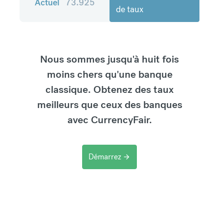
Actuel
73.925
de taux
Nous sommes jusqu'à huit fois
moins chers qu'une banque
classique. Obtenez des taux
meilleurs que ceux des banques
avec CurrencyFair.
Démarrez
arrow_forward