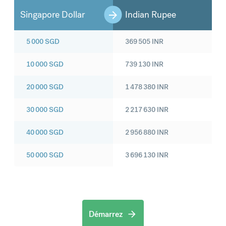
Singapore Dollar
Indian Rupee
5 000
SGD
369 505
INR
10 000
SGD
739 130
INR
20 000
SGD
1 478 380
INR
30 000
SGD
2 217 630
INR
40 000
SGD
2 956 880
INR
50 000
SGD
3 696 130
INR
Démarrez