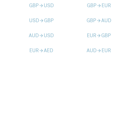
GBP
USD
GBP
EUR
arrow_forward
arrow_forward
USD
GBP
GBP
AUD
arrow_forward
arrow_forward
AUD
USD
EUR
GBP
arrow_forward
arrow_forward
EUR
AED
AUD
EUR
arrow_forward
arrow_forward