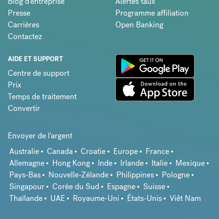
Blog d'entreprise
Alertes taux
Presse
Programme affiliation
Carrières
Open Banking
Contactez
AIDE ET SUPPORT
Centre de support
Prix
Temps de traitement
Convertir
Envoyer de l'argent
Australie
Canada
Croatie
Europe
France
Allemagne
Hong Kong
Inde
Irlande
Italie
Mexique
Pays-Bas
Nouvelle-Zélande
Philippines
Pologne
Singapour
Corée du Sud
Espagne
Suisse
Thaïlande
UAE
Royaume-Uni
États-Unis
Viêt Nam