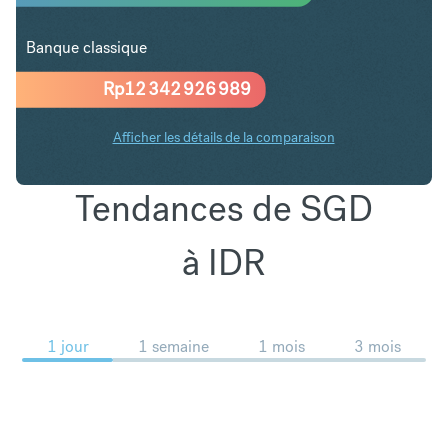
Banque classique
Rp
12 342 926 989
Afficher les détails de la comparaison
Tendances de SGD
à IDR
1 jour
1 semaine
1 mois
3 mois