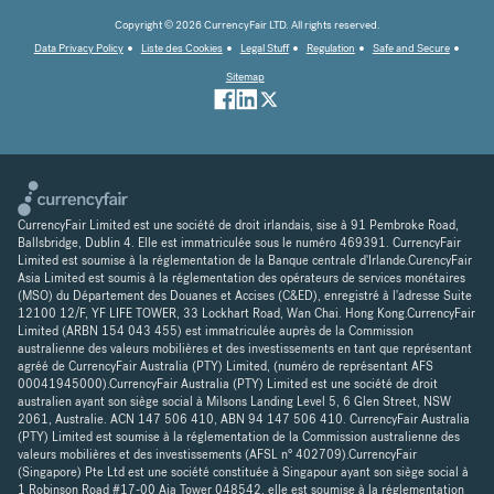
Copyright © 2026 CurrencyFair LTD. All rights reserved.
Data Privacy Policy
Liste des Cookies
Legal Stuff
Regulation
Safe and Secure
Sitemap
CurrencyFair Limited est une société de droit irlandais, sise à 91 Pembroke Road,
Ballsbridge, Dublin 4. Elle est immatriculée sous le numéro 469391. CurrencyFair
Limited est soumise à la réglementation de la Banque centrale d'Irlande.CurencyFair
Asia Limited est soumis à la réglementation des opérateurs de services monétaires
(MSO) du Département des Douanes et Accises (C&ED), enregistré à l'adresse Suite
12100 12/F, YF LIFE TOWER, 33 Lockhart Road, Wan Chai. Hong Kong.CurrencyFair
Limited (ARBN 154 043 455) est immatriculée auprès de la Commission
australienne des valeurs mobilières et des investissements en tant que représentant
agréé de CurrencyFair Australia (PTY) Limited, (numéro de représentant AFS
00041945000).CurrencyFair Australia (PTY) Limited est une société de droit
australien ayant son siège social à Milsons Landing Level 5, 6 Glen Street, NSW
2061, Australie. ACN 147 506 410, ABN 94 147 506 410. CurrencyFair Australia
(PTY) Limited est soumise à la réglementation de la Commission australienne des
valeurs mobilières et des investissements (AFSL n° 402709).CurrencyFair
(Singapore) Pte Ltd est une société constituée à Singapour ayant son siège social à
1 Robinson Road #17-00 Aia Tower 048542, elle est soumise à la réglementation