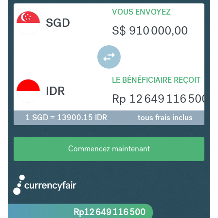
VOUS ENVOYEZ
SGD
S$
910 000,00
LE BÉNÉFICIAIRE REÇOIT
IDR
Rp
12 649 116 500
1 SGD = 13900.15 IDR
tous frais inclus
Commencez maintenant
Rp
12 649 116 500