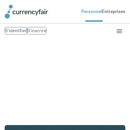
Personnel
Entreprises
S'identifier
S'inscrire
SGD en IDR
Convertir Dollar de Singapour en Roupie
indonésienne