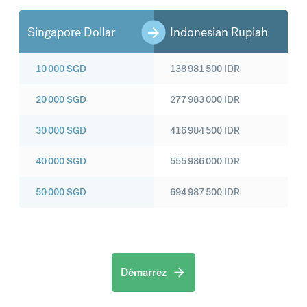
Singapore Dollar
Indonesian Rupiah
10 000
SGD
138 981 500
IDR
20 000
SGD
277 983 000
IDR
30 000
SGD
416 984 500
IDR
40 000
SGD
555 986 000
IDR
50 000
SGD
694 987 500
IDR
Démarrez