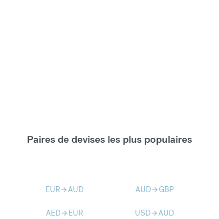
Paires de devises les plus populaires
EUR
AUD
AUD
GBP
arrow_forward
arrow_forward
AED
EUR
USD
AUD
arrow_forward
arrow_forward