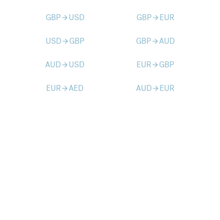
GBP
USD
GBP
EUR
arrow_forward
arrow_forward
USD
GBP
GBP
AUD
arrow_forward
arrow_forward
AUD
USD
EUR
GBP
arrow_forward
arrow_forward
EUR
AED
AUD
EUR
arrow_forward
arrow_forward