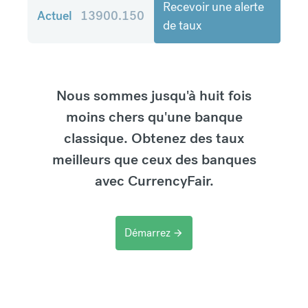
Recevoir une alerte
Actuel
13900.150
de taux
Nous sommes jusqu'à huit fois
moins chers qu'une banque
classique. Obtenez des taux
meilleurs que ceux des banques
avec CurrencyFair.
Démarrez
arrow_forward