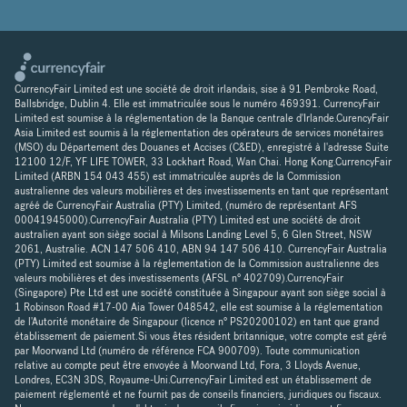
CurrencyFair Limited est une société de droit irlandais, sise à 91 Pembroke Road,
Ballsbridge, Dublin 4. Elle est immatriculée sous le numéro 469391. CurrencyFair
Limited est soumise à la réglementation de la Banque centrale d'Irlande.CurencyFair
Asia Limited est soumis à la réglementation des opérateurs de services monétaires
(MSO) du Département des Douanes et Accises (C&ED), enregistré à l'adresse Suite
12100 12/F, YF LIFE TOWER, 33 Lockhart Road, Wan Chai. Hong Kong.CurrencyFair
Limited (ARBN 154 043 455) est immatriculée auprès de la Commission
australienne des valeurs mobilières et des investissements en tant que représentant
agréé de CurrencyFair Australia (PTY) Limited, (numéro de représentant AFS
00041945000).CurrencyFair Australia (PTY) Limited est une société de droit
australien ayant son siège social à Milsons Landing Level 5, 6 Glen Street, NSW
2061, Australie. ACN 147 506 410, ABN 94 147 506 410. CurrencyFair Australia
(PTY) Limited est soumise à la réglementation de la Commission australienne des
valeurs mobilières et des investissements (AFSL n° 402709).CurrencyFair
(Singapore) Pte Ltd est une société constituée à Singapour ayant son siège social à
1 Robinson Road #17-00 Aia Tower 048542, elle est soumise à la réglementation
de l'Autorité monétaire de Singapour (licence n° PS20200102) en tant que grand
établissement de paiement.Si vous êtes résident britannique, votre compte est géré
par Moorwand Ltd (numéro de référence FCA 900709). Toute communication
relative au compte peut être envoyée à Moorwand Ltd, Fora, 3 Lloyds Avenue,
Londres, EC3N 3DS, Royaume-Uni.CurrencyFair Limited est un établissement de
paiement réglementé et ne fournit pas de conseils financiers, juridiques ou fiscaux.