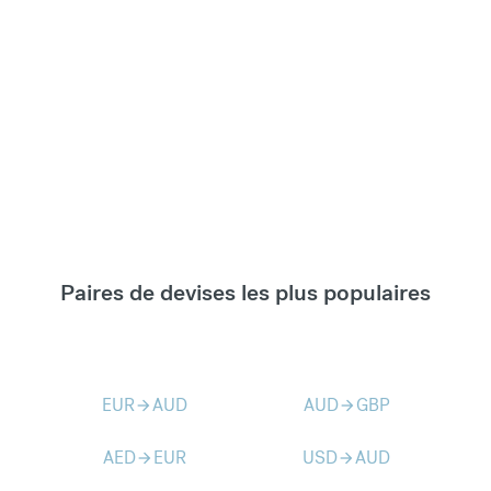
Paires de devises les plus populaires
EUR
AUD
AUD
GBP
arrow_forward
arrow_forward
AED
EUR
USD
AUD
arrow_forward
arrow_forward