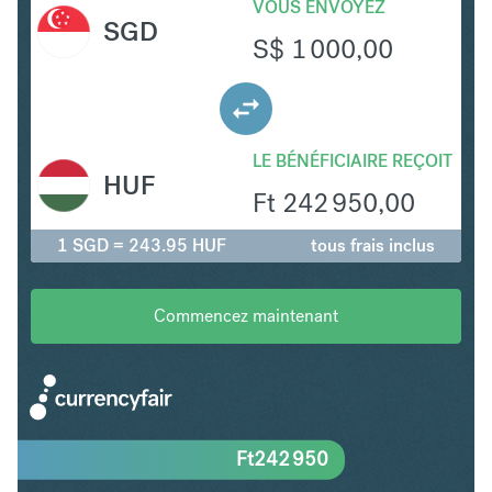
VOUS ENVOYEZ
SGD
S$
1 000,00
LE BÉNÉFICIAIRE REÇOIT
HUF
Ft
242 950,00
1 SGD = 243.95 HUF
tous frais inclus
Commencez maintenant
Ft
242 950