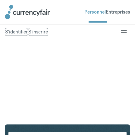
Personnel
Entreprises
S'identifier
S'inscrire
SGD en HUF
Convertir Dollar de Singapour en Forint hongrois