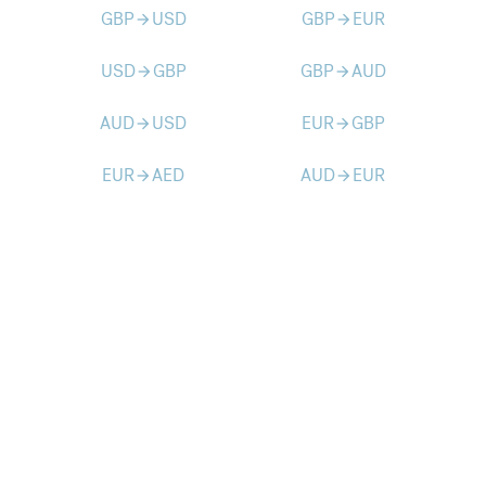
GBP
USD
GBP
EUR
arrow_forward
arrow_forward
USD
GBP
GBP
AUD
arrow_forward
arrow_forward
AUD
USD
EUR
GBP
arrow_forward
arrow_forward
EUR
AED
AUD
EUR
arrow_forward
arrow_forward