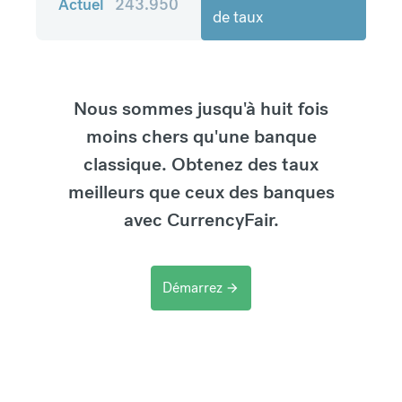
Actuel
243.950
de taux
Nous sommes jusqu'à huit fois
moins chers qu'une banque
classique. Obtenez des taux
meilleurs que ceux des banques
avec CurrencyFair.
Démarrez
arrow_forward