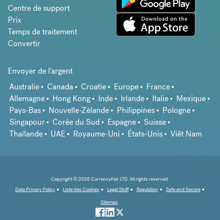
Centre de support
Prix
Temps de traitement
Convertir
Envoyer de l'argent
Australie
Canada
Croatie
Europe
France
Allemagne
Hong Kong
Inde
Irlande
Italie
Mexique
Pays-Bas
Nouvelle-Zélande
Philippines
Pologne
Singapour
Corée du Sud
Espagne
Suisse
Thaïlande
UAE
Royaume-Uni
États-Unis
Viêt Nam
Copyright © 2026 CurrencyFair LTD. All rights reserved.
Data Privacy Policy
Liste des Cookies
Legal Stuff
Regulation
Safe and Secure
Sitemap