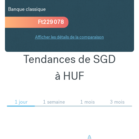
Banque classique
Ft
229 078
Afficher les détails de la comparaison
Tendances de SGD
à HUF
1 jour
1 semaine
1 mois
3 mois