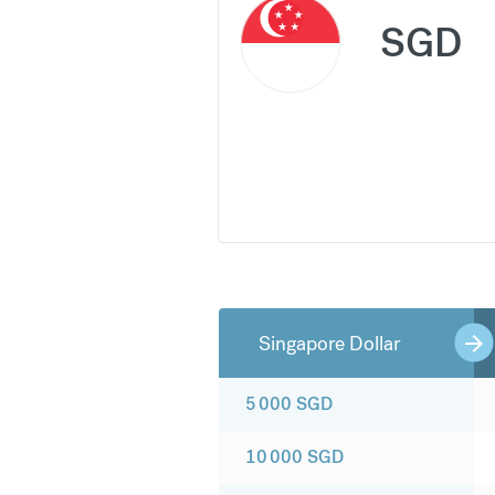
SGD
Singapore Dollar
5 000
SGD
10 000
SGD