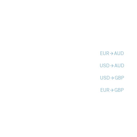
EUR
AUD
arrow_forward
USD
AUD
arrow_forward
USD
GBP
arrow_forward
EUR
GBP
arrow_forward