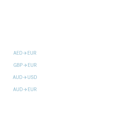
AED
EUR
arrow_forward
GBP
EUR
arrow_forward
AUD
USD
arrow_forward
AUD
EUR
arrow_forward