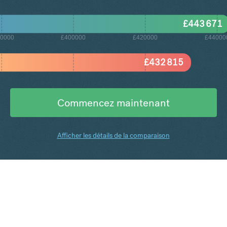
£
443 671
0000
£400000
£420000
£44000
£
432 815
Commencez maintenant
Afficher les détails de la comparaison