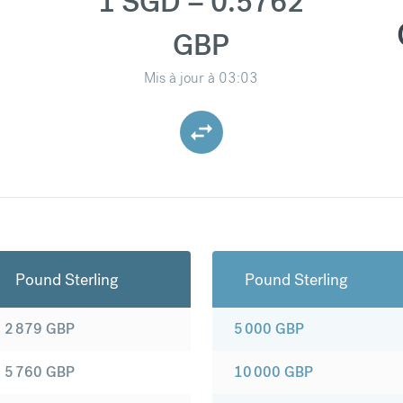
1 SGD = 0.5762
GBP
Mis à jour à
03:03
Pound Sterling
Pound Sterling
2 879
GBP
5 000
GBP
5 760
GBP
10 000
GBP