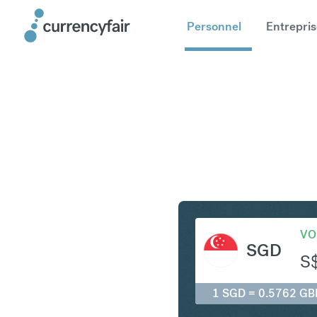
Personnel
Entrepris
SGD en G
VO
SGD
S
1 SGD = 0.5762 GB