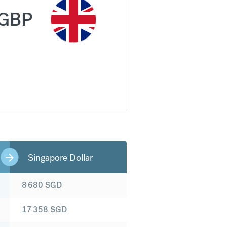
GBP
Singapore Dollar
8 680
SGD
17 358
SGD