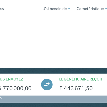
J'ai besoin de
Caractéristique
es
BP
Convertir Dollar de Singa
US ENVOYEZ
LE BÉNÉFICIAIRE REÇOIT
$
770 000,00
£
443 671,50
P