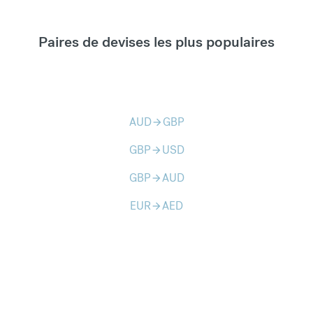
Paires de devises les plus populaires
AUD
GBP
arrow_forward
GBP
USD
arrow_forward
GBP
AUD
arrow_forward
EUR
AED
arrow_forward