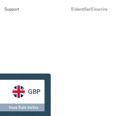
Support
S'identifier
S'inscrire
pour en Livre sterling
GBP
tous frais inclus