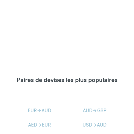
Paires de devises les plus populaires
EUR
AUD
AUD
GBP
arrow_forward
arrow_forward
AED
EUR
USD
AUD
arrow_forward
arrow_forward