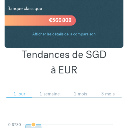
Banque classique
€
566 808
Afficher les détails de la comparaison
Tendances de SGD
à EUR
1 jour
1 semaine
1 mois
3 mois
0.6730