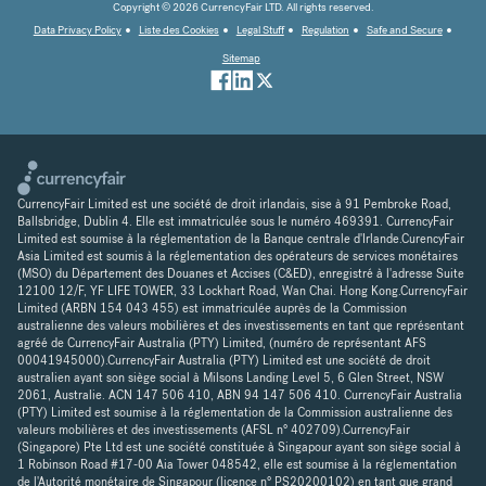
Copyright © 2026 CurrencyFair LTD. All rights reserved.
Data Privacy Policy
Liste des Cookies
Legal Stuff
Regulation
Safe and Secure
Sitemap
CurrencyFair Limited est une société de droit irlandais, sise à 91 Pembroke Road,
Ballsbridge, Dublin 4. Elle est immatriculée sous le numéro 469391. CurrencyFair
Limited est soumise à la réglementation de la Banque centrale d'Irlande.CurencyFair
Asia Limited est soumis à la réglementation des opérateurs de services monétaires
(MSO) du Département des Douanes et Accises (C&ED), enregistré à l'adresse Suite
12100 12/F, YF LIFE TOWER, 33 Lockhart Road, Wan Chai. Hong Kong.CurrencyFair
Limited (ARBN 154 043 455) est immatriculée auprès de la Commission
australienne des valeurs mobilières et des investissements en tant que représentant
agréé de CurrencyFair Australia (PTY) Limited, (numéro de représentant AFS
00041945000).CurrencyFair Australia (PTY) Limited est une société de droit
australien ayant son siège social à Milsons Landing Level 5, 6 Glen Street, NSW
2061, Australie. ACN 147 506 410, ABN 94 147 506 410. CurrencyFair Australia
(PTY) Limited est soumise à la réglementation de la Commission australienne des
valeurs mobilières et des investissements (AFSL n° 402709).CurrencyFair
(Singapore) Pte Ltd est une société constituée à Singapour ayant son siège social à
1 Robinson Road #17-00 Aia Tower 048542, elle est soumise à la réglementation
de l'Autorité monétaire de Singapour (licence n° PS20200102) en tant que grand