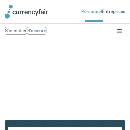
Personnel
Entreprises
S'identifier
S'inscrire
SGD en EUR
Convertir Dollar de Singapour en Euro