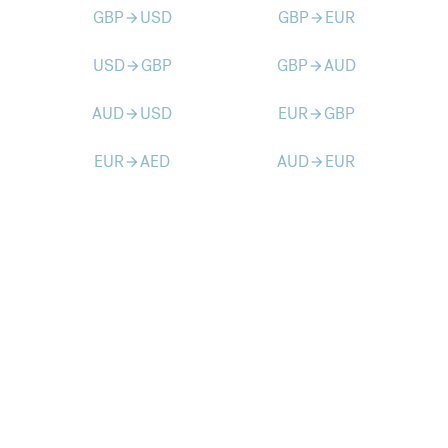
GBP
USD
GBP
EUR
arrow_forward
arrow_forward
USD
GBP
GBP
AUD
arrow_forward
arrow_forward
AUD
USD
EUR
GBP
arrow_forward
arrow_forward
EUR
AED
AUD
EUR
arrow_forward
arrow_forward