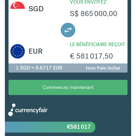
VOUS ENVOYEZ
SGD
S$
865 000,00
LE BÉNÉFICIAIRE REÇOIT
EUR
€
581 017,50
1 SGD = 0.6717 EUR
tous frais inclus
Commencez maintenant
€
581 017