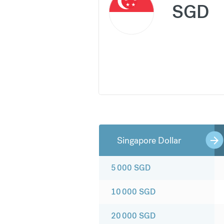
SGD
Singapore Dollar
5 000
SGD
10 000
SGD
20 000
SGD