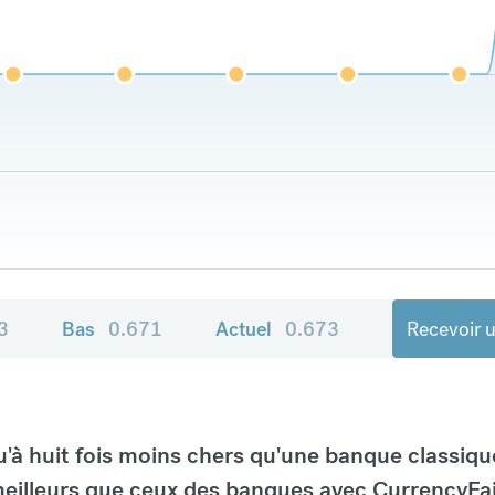
3
Bas
0.671
Actuel
0.673
Recevoir u
à huit fois moins chers qu'une banque classiqu
eilleurs que ceux des banques avec CurrencyFai