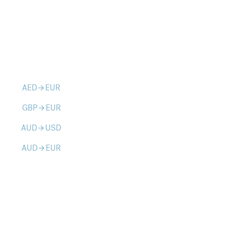
AED
EUR
arrow_forward
GBP
EUR
arrow_forward
AUD
USD
arrow_forward
AUD
EUR
arrow_forward