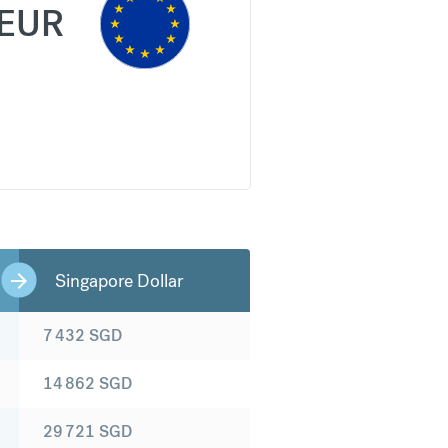
EUR
Singapore Dollar
7 432
SGD
14 862
SGD
29 721
SGD