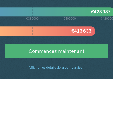
€
423 987
€380000
€400000
€42000
€
413 633
Commencez maintenant
Afficher les détails de la comparaison