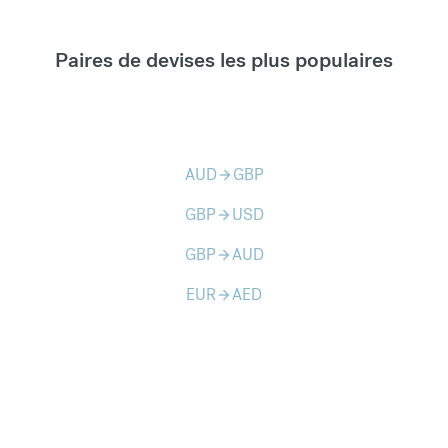
Paires de devises les plus populaires
AUD
GBP
arrow_forward
GBP
USD
arrow_forward
GBP
AUD
arrow_forward
EUR
AED
arrow_forward