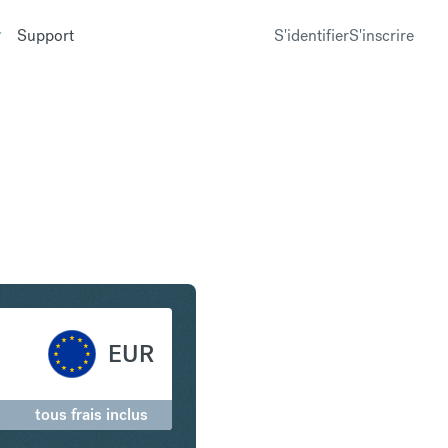
Support
S'identifier
S'inscrire
 de Singapour en Euro
EUR
tous frais inclus