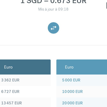
1 SGD = 0.673 EUR
Mis à jour à
09:18
Euro
Euro
3 362
EUR
5 000
EUR
6 727
EUR
10 000
EUR
13 457
EUR
20 000
EUR