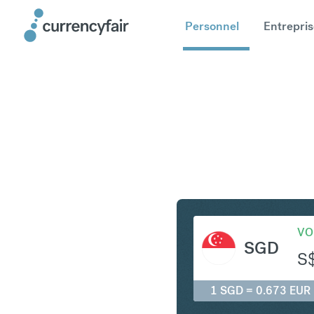
Personnel
Entrepris
SGD en E
VO
SGD
S
1 SGD = 0.673 EUR