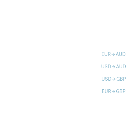
EUR
AUD
arrow_forward
USD
AUD
arrow_forward
USD
GBP
arrow_forward
EUR
GBP
arrow_forward