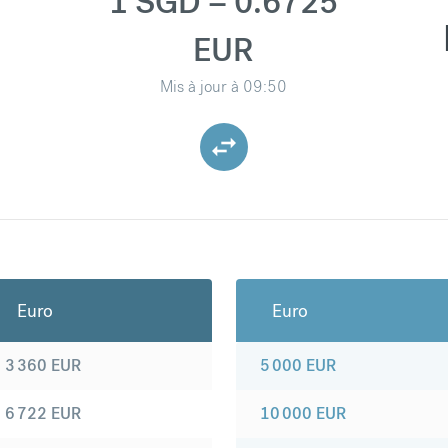
1 SGD = 0.6725
EUR
Mis à jour à
09:50
Euro
Euro
3 360
EUR
5 000
EUR
6 722
EUR
10 000
EUR