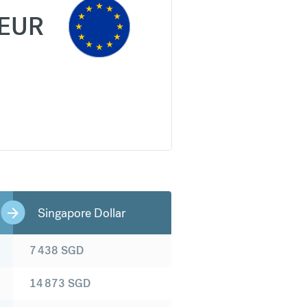
EUR
Singapore Dollar
7 438
SGD
14 873
SGD