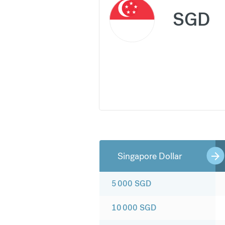
SGD
Singapore Dollar
5 000
SGD
10 000
SGD