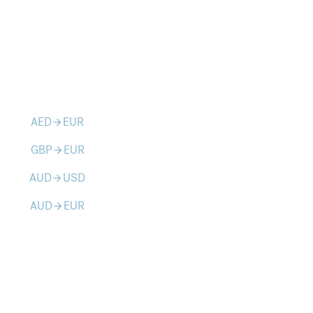
AED
EUR
arrow_forward
GBP
EUR
arrow_forward
AUD
USD
arrow_forward
AUD
EUR
arrow_forward