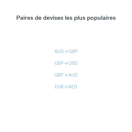
Paires de devises les plus populaires
AUD
GBP
arrow_forward
GBP
USD
arrow_forward
GBP
AUD
arrow_forward
EUR
AED
arrow_forward