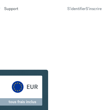
Support
S'identifier
S'inscrire
 de Singapour en Euro
EUR
tous frais inclus