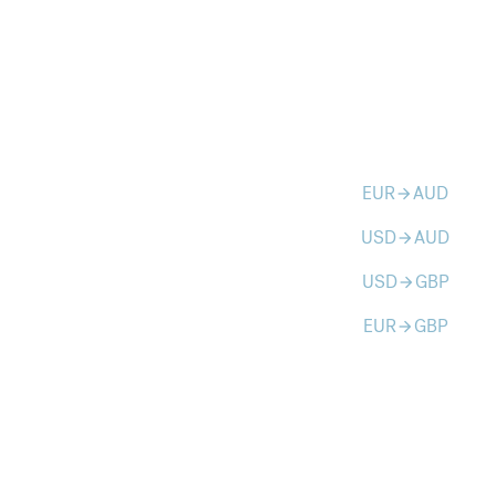
EUR
AUD
arrow_forward
USD
AUD
arrow_forward
USD
GBP
arrow_forward
EUR
GBP
arrow_forward