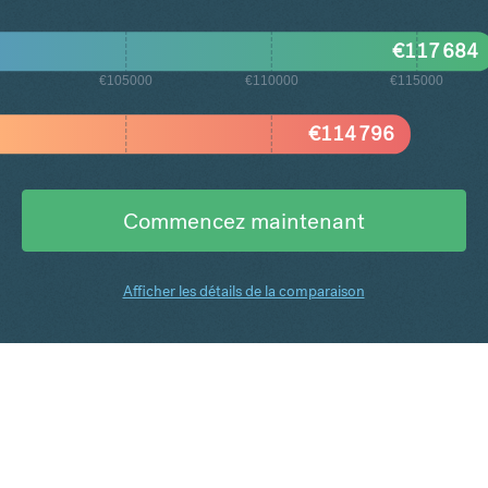
€
117 684
€105000
€110000
€115000
€
114 796
Commencez maintenant
Afficher les détails de la comparaison