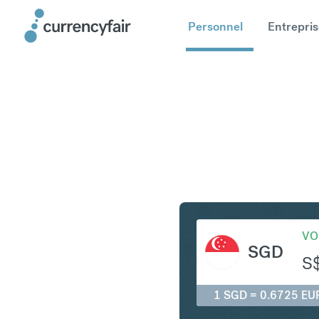
Personnel
Entrepris
SGD en E
VO
SGD
S
1 SGD = 0.6725 EU