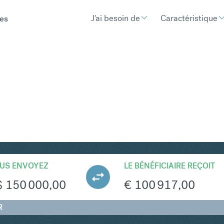
J'ai besoin de
Caractéristique
es
UR
Convertir Dollar
US ENVOYEZ
LE BÉNÉFICIAIRE REÇOIT
$
150 000,00
€
100 917,00
R