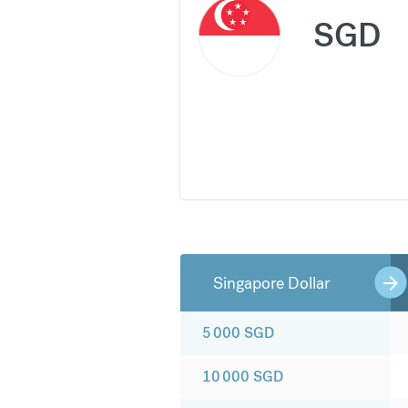
SGD
Singapore Dollar
5 000
SGD
10 000
SGD