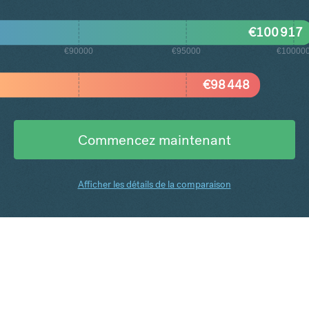
€
100 917
€90000
€95000
€10000
€
98 448
Commencez maintenant
Afficher les détails de la comparaison