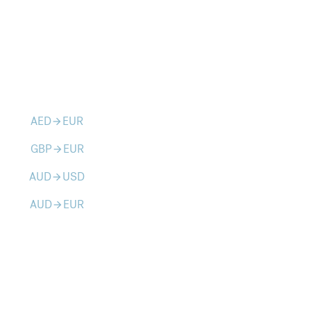
AED
EUR
arrow_forward
GBP
EUR
arrow_forward
AUD
USD
arrow_forward
AUD
EUR
arrow_forward