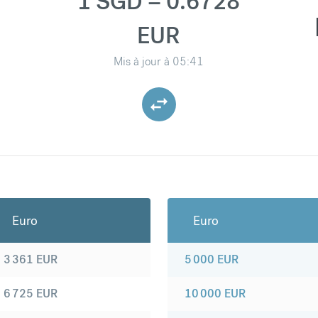
1 SGD = 0.6728
EUR
Mis à jour à
05:41
Euro
Euro
3 361
EUR
5 000
EUR
6 725
EUR
10 000
EUR