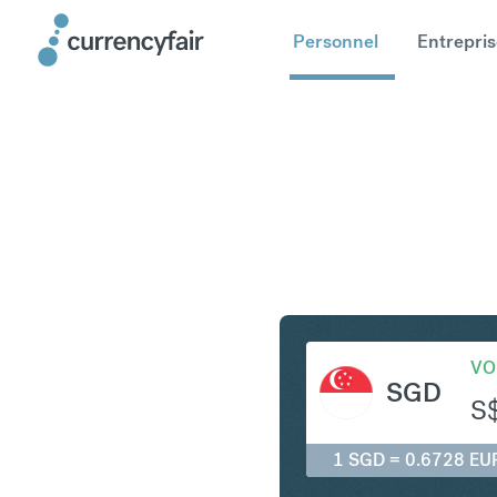
Personnel
Entrepris
SGD en E
VO
SGD
S
1 SGD = 0.6728 EU