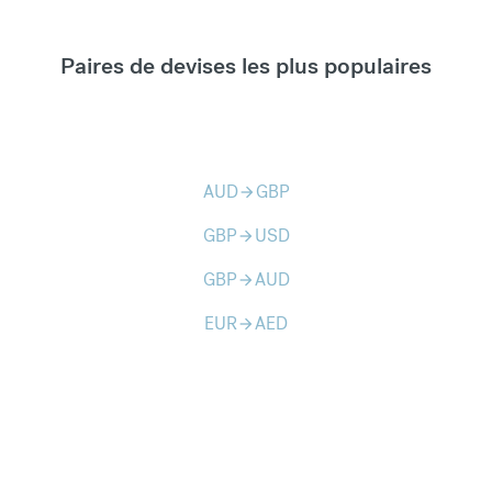
Paires de devises les plus populaires
AUD
GBP
arrow_forward
GBP
USD
arrow_forward
GBP
AUD
arrow_forward
EUR
AED
arrow_forward