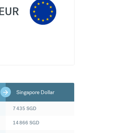
EUR
Singapore Dollar
7 435
SGD
14 866
SGD