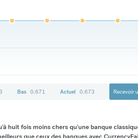
3
Bas
0.671
Actuel
0.673
Recevoir u
à huit fois moins chers qu'une banque classiqu
eilleurs que ceux des banques avec CurrencyFai