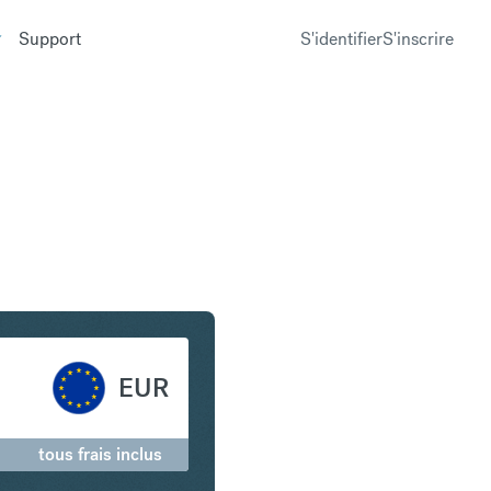
Support
S'identifier
S'inscrire
 de Singapour en Euro
EUR
tous frais inclus