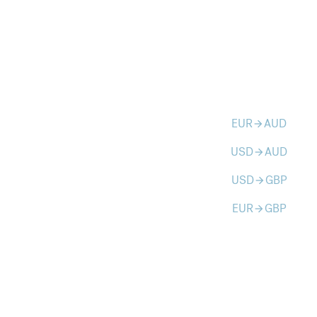
EUR
AUD
arrow_forward
USD
AUD
arrow_forward
USD
GBP
arrow_forward
EUR
GBP
arrow_forward