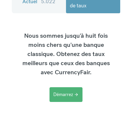
Actuel
5.022
de taux
Nous sommes jusqu'à huit fois
moins chers qu'une banque
classique. Obtenez des taux
meilleurs que ceux des banques
avec CurrencyFair.
Démarrez
arrow_forward