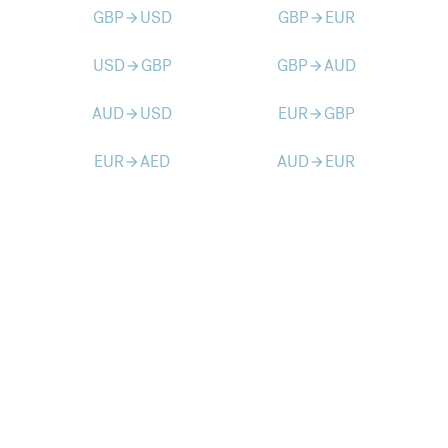
GBP
USD
GBP
EUR
arrow_forward
arrow_forward
USD
GBP
GBP
AUD
arrow_forward
arrow_forward
AUD
USD
EUR
GBP
arrow_forward
arrow_forward
EUR
AED
AUD
EUR
arrow_forward
arrow_forward