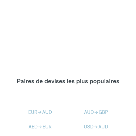
Paires de devises les plus populaires
EUR
AUD
AUD
GBP
arrow_forward
arrow_forward
AED
EUR
USD
AUD
arrow_forward
arrow_forward