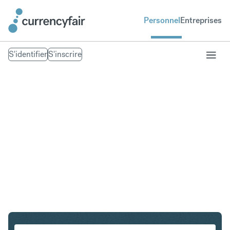
Personnel
Entreprises
S'identifier
S'inscrire
SGD en DKK
Convertir Dollar de Singapour en Couronne danoise