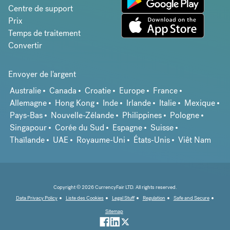
Centre de support
Prix
Temps de traitement
Convertir
Envoyer de l'argent
Australie
Canada
Croatie
Europe
France
Allemagne
Hong Kong
Inde
Irlande
Italie
Mexique
Pays-Bas
Nouvelle-Zélande
Philippines
Pologne
Singapour
Corée du Sud
Espagne
Suisse
Thaïlande
UAE
Royaume-Uni
États-Unis
Viêt Nam
Copyright © 2026 CurrencyFair LTD. All rights reserved.
Data Privacy Policy
Liste des Cookies
Legal Stuff
Regulation
Safe and Secure
Sitemap