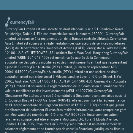
CurrencyFair Limited est une société de droit irlandais, sise à 91 Pembroke Road,
Ballsbridge, Dublin 4. Elle est immatriculée sous le numéro 469391. CurrencyFair
Limited est soumise à la réglementation de la Banque centrale d'Irlande.CurencyFair
Asia Limited est soumis à la réglementation des opérateurs de services monétaires
(MSO) du Département des Douanes et Accises (C&ED), enregistré à l'adresse Suite
12100 12/F, YF LIFE TOWER, 33 Lockhart Road, Wan Chai. Hong Kong.CurrencyFair
Limited (ARBN 154 043 455) est immatriculée auprès de la Commission
australienne des valeurs mobilières et des investissements en tant que représentant
agréé de CurrencyFair Australia (PTY) Limited, (numéro de représentant AFS
00041945000).CurrencyFair Australia (PTY) Limited est une société de droit
australien ayant son siège social à Milsons Landing Level 5, 6 Glen Street, NSW
2061, Australie. ACN 147 506 410, ABN 94 147 506 410. CurrencyFair Australia
(PTY) Limited est soumise à la réglementation de la Commission australienne des
valeurs mobilières et des investissements (AFSL n° 402709).CurrencyFair
(Singapore) Pte Ltd est une société constituée à Singapour ayant son siège social à
1 Robinson Road #17-00 Aia Tower 048542, elle est soumise à la réglementation
de l'Autorité monétaire de Singapour (licence n° PS20200102) en tant que grand
établissement de paiement.Si vous êtes résident britannique, votre compte est géré
par Moorwand Ltd (numéro de référence FCA 900709). Toute communication
relative au compte peut être envoyée à Moorwand Ltd, Fora, 3 Lloyds Avenue,
Londres, EC3N 3DS, Royaume-Uni.CurrencyFair Limited est un établissement de
paiement réglementé et ne fournit pas de conseils financiers, juridiques ou fiscaux.