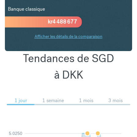
Banque classique
kr
4 488 677
Afficher les détails de la comparaison
Tendances de SGD
à DKK
1 jour
1 semaine
1 mois
3 mois
5.0250