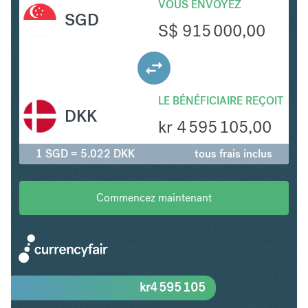
VOUS ENVOYEZ
SGD
S$
915 000,00
LE BÉNÉFICIAIRE REÇOIT
DKK
kr
4 595 105,00
1 SGD = 5.022 DKK
tous frais inclus
Commencez maintenant
kr
4 595 105