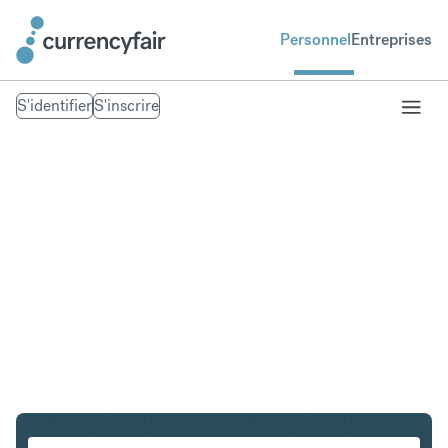
Personnel
Entreprises
S'identifier
S'inscrire
SGD en DKK
Convertir Dollar de Singapour en Couronne danoise