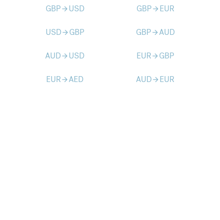
GBP
USD
GBP
EUR
arrow_forward
arrow_forward
USD
GBP
GBP
AUD
arrow_forward
arrow_forward
AUD
USD
EUR
GBP
arrow_forward
arrow_forward
EUR
AED
AUD
EUR
arrow_forward
arrow_forward