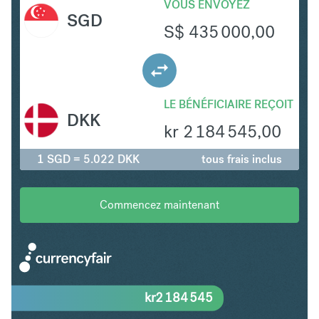
VOUS ENVOYEZ
SGD
S$
435 000,00
LE BÉNÉFICIAIRE REÇOIT
DKK
kr
2 184 545,00
1 SGD = 5.022 DKK
tous frais inclus
Commencez maintenant
kr
2 184 545