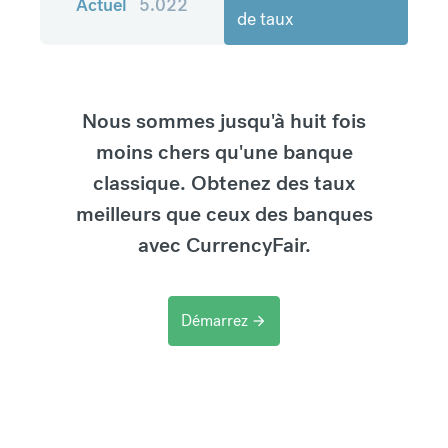
Actuel
5.022
de taux
Nous sommes jusqu'à huit fois
moins chers qu'une banque
classique. Obtenez des taux
meilleurs que ceux des banques
avec CurrencyFair.
Démarrez
arrow_forward