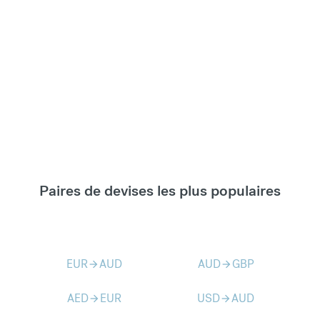
Paires de devises les plus populaires
EUR
AUD
AUD
GBP
arrow_forward
arrow_forward
AED
EUR
USD
AUD
arrow_forward
arrow_forward