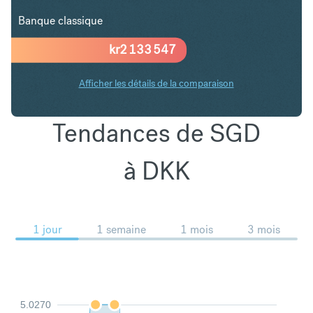
Banque classique
kr
2 133 547
Afficher les détails de la comparaison
Tendances de SGD
à DKK
1 jour
1 semaine
1 mois
3 mois
5.0270