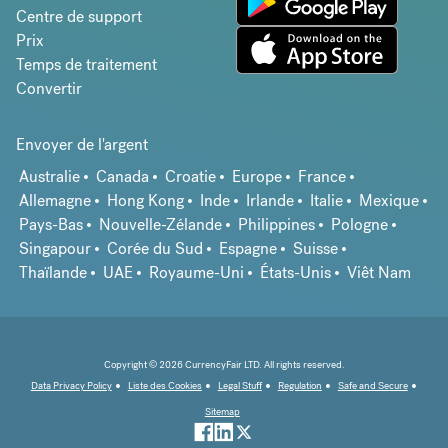
Centre de support
Prix
Temps de traitement
Convertir
Envoyer de l'argent
Australie
Canada
Croatie
Europe
France
Allemagne
Hong Kong
Inde
Irlande
Italie
Mexique
Pays-Bas
Nouvelle-Zélande
Philippines
Pologne
Singapour
Corée du Sud
Espagne
Suisse
Thaïlande
UAE
Royaume-Uni
États-Unis
Viêt Nam
Copyright © 2026 CurrencyFair LTD. All rights reserved.
Data Privacy Policy
Liste des Cookies
Legal Stuff
Regulation
Safe and Secure
Sitemap