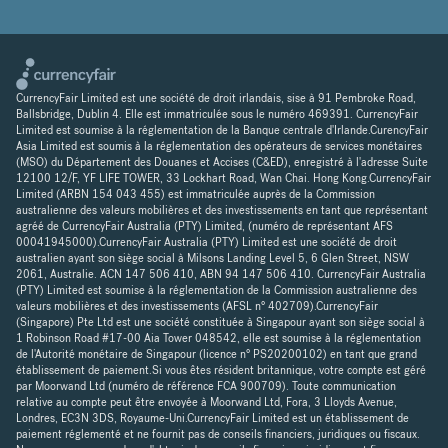
CurrencyFair Limited est une société de droit irlandais, sise à 91 Pembroke Road,
Ballsbridge, Dublin 4. Elle est immatriculée sous le numéro 469391. CurrencyFair
Limited est soumise à la réglementation de la Banque centrale d'Irlande.CurencyFair
Asia Limited est soumis à la réglementation des opérateurs de services monétaires
(MSO) du Département des Douanes et Accises (C&ED), enregistré à l'adresse Suite
12100 12/F, YF LIFE TOWER, 33 Lockhart Road, Wan Chai. Hong Kong.CurrencyFair
Limited (ARBN 154 043 455) est immatriculée auprès de la Commission
australienne des valeurs mobilières et des investissements en tant que représentant
agréé de CurrencyFair Australia (PTY) Limited, (numéro de représentant AFS
00041945000).CurrencyFair Australia (PTY) Limited est une société de droit
australien ayant son siège social à Milsons Landing Level 5, 6 Glen Street, NSW
2061, Australie. ACN 147 506 410, ABN 94 147 506 410. CurrencyFair Australia
(PTY) Limited est soumise à la réglementation de la Commission australienne des
valeurs mobilières et des investissements (AFSL n° 402709).CurrencyFair
(Singapore) Pte Ltd est une société constituée à Singapour ayant son siège social à
1 Robinson Road #17-00 Aia Tower 048542, elle est soumise à la réglementation
de l'Autorité monétaire de Singapour (licence n° PS20200102) en tant que grand
établissement de paiement.Si vous êtes résident britannique, votre compte est géré
par Moorwand Ltd (numéro de référence FCA 900709). Toute communication
relative au compte peut être envoyée à Moorwand Ltd, Fora, 3 Lloyds Avenue,
Londres, EC3N 3DS, Royaume-Uni.CurrencyFair Limited est un établissement de
paiement réglementé et ne fournit pas de conseils financiers, juridiques ou fiscaux.