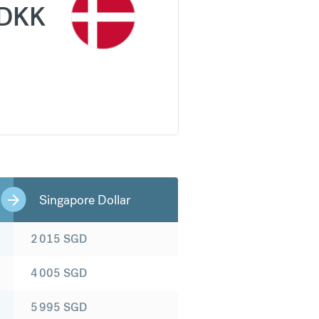
DKK
Singapore Dollar
2 015
SGD
4 005
SGD
5 995
SGD