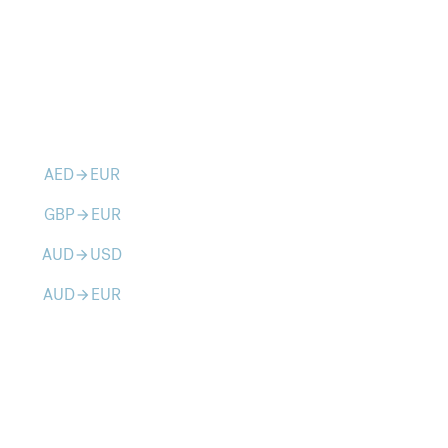
AED
EUR
arrow_forward
GBP
EUR
arrow_forward
AUD
USD
arrow_forward
AUD
EUR
arrow_forward