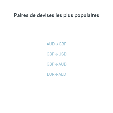
Paires de devises les plus populaires
AUD
GBP
arrow_forward
GBP
USD
arrow_forward
GBP
AUD
arrow_forward
EUR
AED
arrow_forward