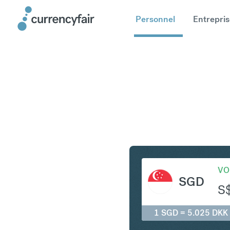
Personnel
Entrepris
SGD en D
VO
SGD
S
1 SGD = 5.025 DKK