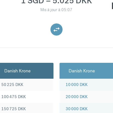
1 SGD = 5.025 DKK
Mis à jour à
05:07
Danish Krone
Danish Krone
50 225
DKK
10 000
DKK
100 475
DKK
20 000
DKK
150 725
DKK
30 000
DKK