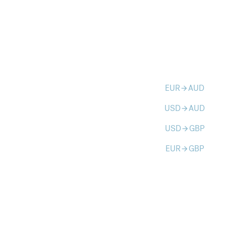
EUR
AUD
arrow_forward
USD
AUD
arrow_forward
USD
GBP
arrow_forward
EUR
GBP
arrow_forward