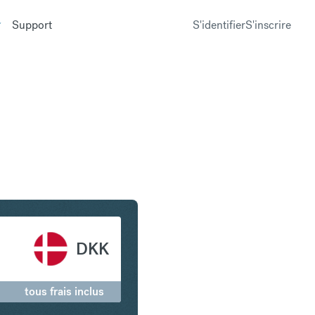
Support
S'identifier
S'inscrire
 en Couronne danoise
DKK
tous frais inclus