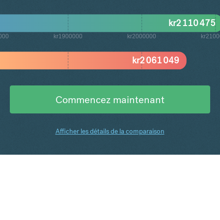
kr
2 110 475
000
kr1900000
kr2000000
kr210
kr
2 061 049
Commencez maintenant
Afficher les détails de la comparaison