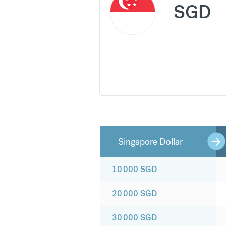
SGD
Singapore Dollar
10 000
SGD
20 000
SGD
30 000
SGD