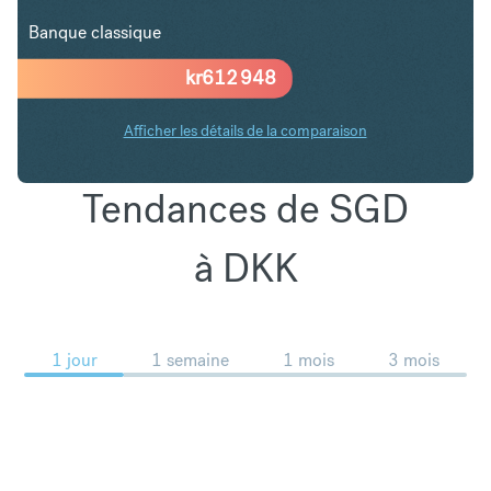
Banque classique
kr
612 948
Afficher les détails de la comparaison
Tendances de SGD
à DKK
1 jour
1 semaine
1 mois
3 mois