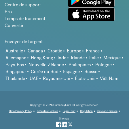
Centre de support
Prix
Temps de traitement
Convertir
Envoyer de l'argent
Australie
Canada
Croatie
Europe
France
Allemagne
Hong Kong
Inde
Irlande
Italie
Mexique
Pays-Bas
Nouvelle-Zélande
Philippines
Pologne
Singapour
Corée du Sud
Espagne
Suisse
Thaïlande
UAE
Royaume-Uni
États-Unis
Viêt Nam
Copyright © 2026 CurrencyFair LTD. All rights reserved.
Data Privacy Policy
Liste des Cookies
Legal Stuff
Regulation
Safe and Secure
Sitemap