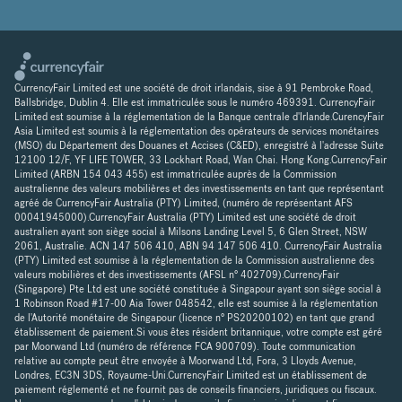
CurrencyFair Limited est une société de droit irlandais, sise à 91 Pembroke Road,
Ballsbridge, Dublin 4. Elle est immatriculée sous le numéro 469391. CurrencyFair
Limited est soumise à la réglementation de la Banque centrale d'Irlande.CurencyFair
Asia Limited est soumis à la réglementation des opérateurs de services monétaires
(MSO) du Département des Douanes et Accises (C&ED), enregistré à l'adresse Suite
12100 12/F, YF LIFE TOWER, 33 Lockhart Road, Wan Chai. Hong Kong.CurrencyFair
Limited (ARBN 154 043 455) est immatriculée auprès de la Commission
australienne des valeurs mobilières et des investissements en tant que représentant
agréé de CurrencyFair Australia (PTY) Limited, (numéro de représentant AFS
00041945000).CurrencyFair Australia (PTY) Limited est une société de droit
australien ayant son siège social à Milsons Landing Level 5, 6 Glen Street, NSW
2061, Australie. ACN 147 506 410, ABN 94 147 506 410. CurrencyFair Australia
(PTY) Limited est soumise à la réglementation de la Commission australienne des
valeurs mobilières et des investissements (AFSL n° 402709).CurrencyFair
(Singapore) Pte Ltd est une société constituée à Singapour ayant son siège social à
1 Robinson Road #17-00 Aia Tower 048542, elle est soumise à la réglementation
de l'Autorité monétaire de Singapour (licence n° PS20200102) en tant que grand
établissement de paiement.Si vous êtes résident britannique, votre compte est géré
par Moorwand Ltd (numéro de référence FCA 900709). Toute communication
relative au compte peut être envoyée à Moorwand Ltd, Fora, 3 Lloyds Avenue,
Londres, EC3N 3DS, Royaume-Uni.CurrencyFair Limited est un établissement de
paiement réglementé et ne fournit pas de conseils financiers, juridiques ou fiscaux.