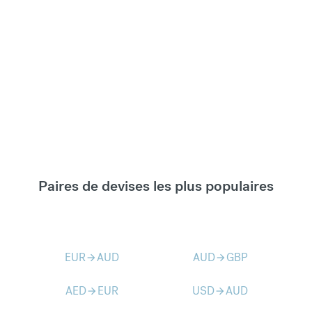
Paires de devises les plus populaires
EUR
AUD
AUD
GBP
arrow_forward
arrow_forward
AED
EUR
USD
AUD
arrow_forward
arrow_forward