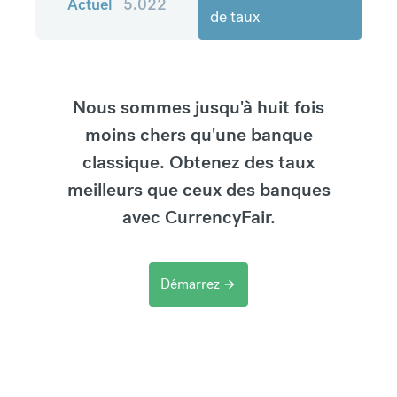
Actuel
5.022
de taux
Nous sommes jusqu'à huit fois
moins chers qu'une banque
classique. Obtenez des taux
meilleurs que ceux des banques
avec CurrencyFair.
Démarrez
arrow_forward