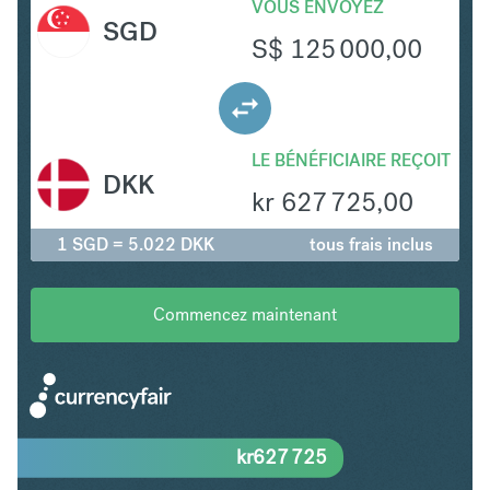
VOUS ENVOYEZ
SGD
S$
125 000,00
LE BÉNÉFICIAIRE REÇOIT
DKK
kr
627 725,00
1 SGD = 5.022 DKK
tous frais inclus
Commencez maintenant
kr
627 725