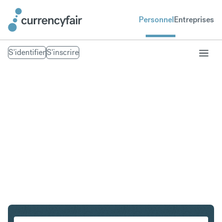
Personnel
Entreprises
S'identifier
S'inscrire
SGD en DKK
Convertir Dollar de Singapour en Couronne danoise