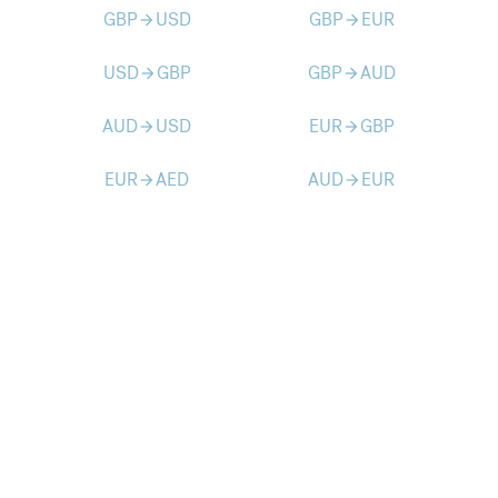
GBP
USD
GBP
EUR
arrow_forward
arrow_forward
USD
GBP
GBP
AUD
arrow_forward
arrow_forward
AUD
USD
EUR
GBP
arrow_forward
arrow_forward
EUR
AED
AUD
EUR
arrow_forward
arrow_forward