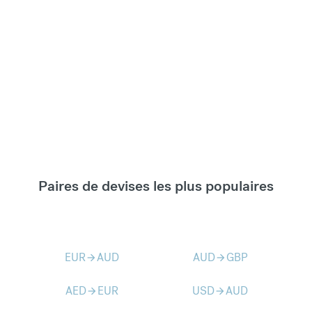
Paires de devises les plus populaires
EUR
AUD
AUD
GBP
arrow_forward
arrow_forward
AED
EUR
USD
AUD
arrow_forward
arrow_forward