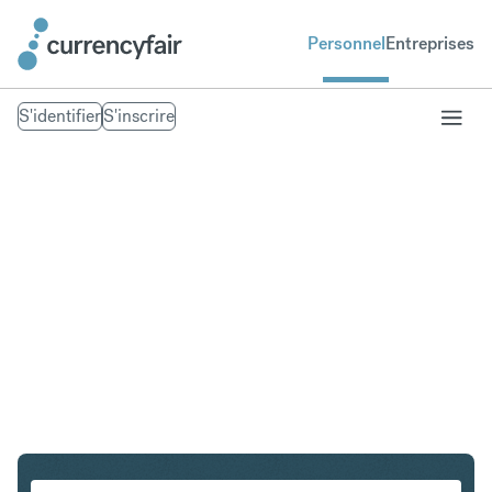
Personnel
Entreprises
S'identifier
S'inscrire
SGD en DKK
Convertir Dollar de Singapour en Couronne danoise