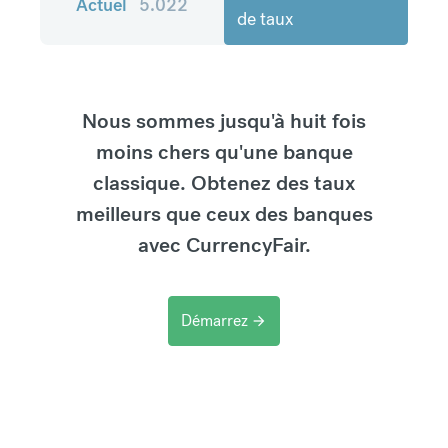
Actuel
5.022
de taux
Nous sommes jusqu'à huit fois
moins chers qu'une banque
classique. Obtenez des taux
meilleurs que ceux des banques
avec CurrencyFair.
Démarrez
arrow_forward