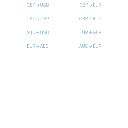
GBP
USD
GBP
EUR
arrow_forward
arrow_forward
USD
GBP
GBP
AUD
arrow_forward
arrow_forward
AUD
USD
EUR
GBP
arrow_forward
arrow_forward
EUR
AED
AUD
EUR
arrow_forward
arrow_forward