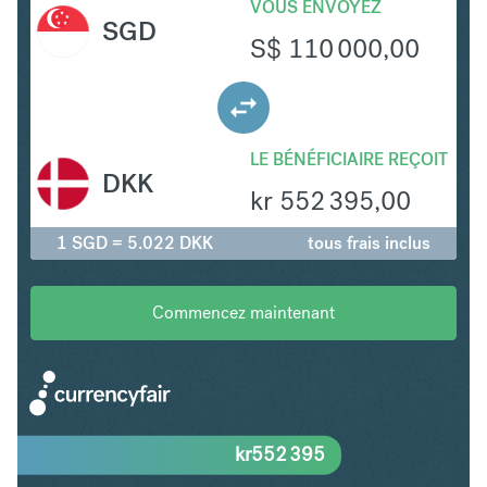
VOUS ENVOYEZ
SGD
S$
110 000,00
LE BÉNÉFICIAIRE REÇOIT
DKK
kr
552 395,00
1 SGD = 5.022 DKK
tous frais inclus
Commencez maintenant
kr
552 395