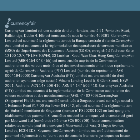
CurrencyFair Limited est une société de droit irlandais, sise à 91 Pembroke Road,
Ballsbridge, Dublin 4. Elle est immatriculée sous le numéro 469391. CurrencyFair
Limited est soumise à la réglementation de la Banque centrale d'Irlande.CurencyFair
Asia Limited est soumis à la réglementation des opérateurs de services monétaires
(MSO) du Département des Douanes et Accises (C&ED), enregistré à l'adresse Suite
12100 12/F, YF LIFE TOWER, 33 Lockhart Road, Wan Chai. Hong Kong.CurrencyFair
Limited (ARBN 154 043 455) est immatriculée auprès de la Commission
australienne des valeurs mobilières et des investissements en tant que représentant
agréé de CurrencyFair Australia (PTY) Limited, (numéro de représentant AFS
00041945000).CurrencyFair Australia (PTY) Limited est une société de droit
australien ayant son siège social à Milsons Landing Level 5, 6 Glen Street, NSW
2061, Australie. ACN 147 506 410, ABN 94 147 506 410. CurrencyFair Australia
(PTY) Limited est soumise à la réglementation de la Commission australienne des
valeurs mobilières et des investissements (AFSL n° 402709).CurrencyFair
(Singapore) Pte Ltd est une société constituée à Singapour ayant son siège social à
1 Robinson Road #17-00 Aia Tower 048542, elle est soumise à la réglementation
de l'Autorité monétaire de Singapour (licence n° PS20200102) en tant que grand
établissement de paiement.Si vous êtes résident britannique, votre compte est géré
par Moorwand Ltd (numéro de référence FCA 900709). Toute communication
relative au compte peut être envoyée à Moorwand Ltd, Fora, 3 Lloyds Avenue,
Londres, EC3N 3DS, Royaume-Uni.CurrencyFair Limited est un établissement de
paiement réglementé et ne fournit pas de conseils financiers, juridiques ou fiscaux.