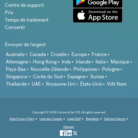
Centre de support
Prix
Temps de traitement
Convertir
Envoyer de l'argent
Australie
Canada
Croatie
Europe
France
Allemagne
Hong Kong
Inde
Irlande
Italie
Mexique
Pays-Bas
Nouvelle-Zélande
Philippines
Pologne
Singapour
Corée du Sud
Espagne
Suisse
Thaïlande
UAE
Royaume-Uni
États-Unis
Viêt Nam
Copyright © 2026 CurrencyFair LTD. All rights reserved.
Data Privacy Policy
Liste des Cookies
Legal Stuff
Regulation
Safe and Secure
Sitemap