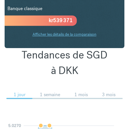
Banque classique
kr
539 371
Afficher les détails de la comparaison
Tendances de SGD
à DKK
1 jour
1 semaine
1 mois
3 mois
5.0270