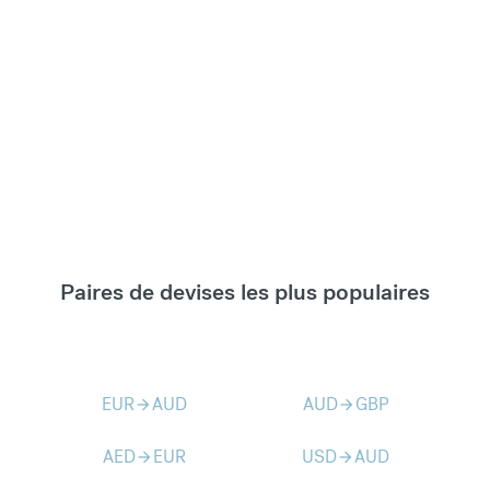
Paires de devises les plus populaires
EUR
AUD
AUD
GBP
arrow_forward
arrow_forward
AED
EUR
USD
AUD
arrow_forward
arrow_forward