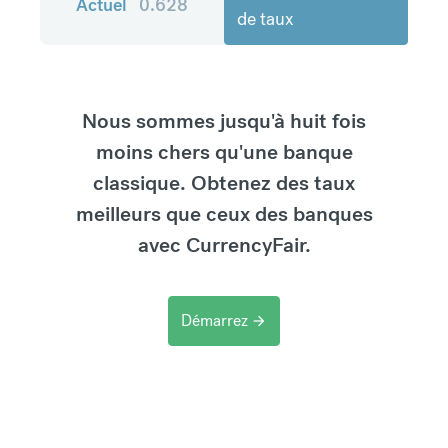
Actuel
0.628
de taux
Nous sommes jusqu'à huit fois
moins chers qu'une banque
classique. Obtenez des taux
meilleurs que ceux des banques
avec CurrencyFair.
Démarrez
arrow_forward