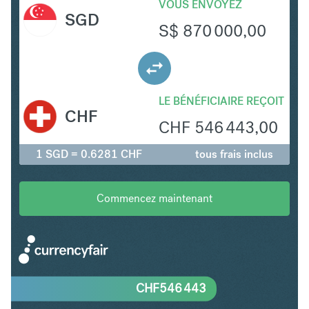
VOUS ENVOYEZ
SGD
S$
870 000,00
LE BÉNÉFICIAIRE REÇOIT
CHF
CHF
546 443,00
1 SGD = 0.6281 CHF
tous frais inclus
Commencez maintenant
CHF
546 443