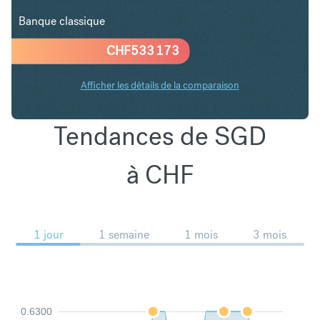
Banque classique
CHF
533 173
Afficher les détails de la comparaison
Tendances de SGD
à CHF
1 jour
1 semaine
1 mois
3 mois
0.6300