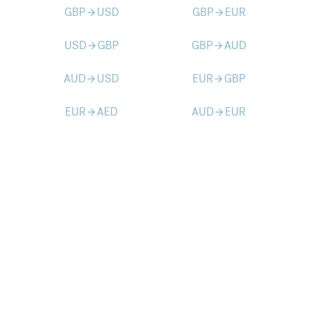
GBP
USD
GBP
EUR
arrow_forward
arrow_forward
USD
GBP
GBP
AUD
arrow_forward
arrow_forward
AUD
USD
EUR
GBP
arrow_forward
arrow_forward
EUR
AED
AUD
EUR
arrow_forward
arrow_forward