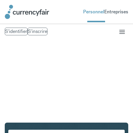
Personnel
Entreprises
S'identifier
S'inscrire
SGD en CHF
Convertir Dollar de Singapour en Franc suisse