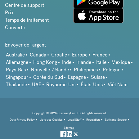
Centre de support
Prix
Temps de traitement
Convertir
Envoyer de l'argent
Australie
Canada
Croatie
Europe
France
Allemagne
Hong Kong
Inde
Irlande
Italie
Mexique
Pays-Bas
Nouvelle-Zélande
Philippines
Pologne
Singapour
Corée du Sud
Espagne
Suisse
Thaïlande
UAE
Royaume-Uni
États-Unis
Viêt Nam
Copyright © 2026 CurrencyFair LTD. All rights reserved.
Data Privacy Policy
Liste des Cookies
Legal Stuff
Regulation
Safe and Secure
Sitemap