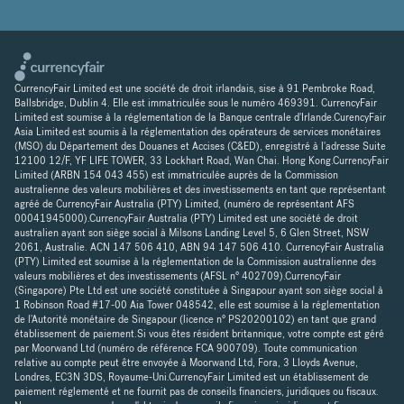
CurrencyFair Limited est une société de droit irlandais, sise à 91 Pembroke Road,
Ballsbridge, Dublin 4. Elle est immatriculée sous le numéro 469391. CurrencyFair
Limited est soumise à la réglementation de la Banque centrale d'Irlande.CurencyFair
Asia Limited est soumis à la réglementation des opérateurs de services monétaires
(MSO) du Département des Douanes et Accises (C&ED), enregistré à l'adresse Suite
12100 12/F, YF LIFE TOWER, 33 Lockhart Road, Wan Chai. Hong Kong.CurrencyFair
Limited (ARBN 154 043 455) est immatriculée auprès de la Commission
australienne des valeurs mobilières et des investissements en tant que représentant
agréé de CurrencyFair Australia (PTY) Limited, (numéro de représentant AFS
00041945000).CurrencyFair Australia (PTY) Limited est une société de droit
australien ayant son siège social à Milsons Landing Level 5, 6 Glen Street, NSW
2061, Australie. ACN 147 506 410, ABN 94 147 506 410. CurrencyFair Australia
(PTY) Limited est soumise à la réglementation de la Commission australienne des
valeurs mobilières et des investissements (AFSL n° 402709).CurrencyFair
(Singapore) Pte Ltd est une société constituée à Singapour ayant son siège social à
1 Robinson Road #17-00 Aia Tower 048542, elle est soumise à la réglementation
de l'Autorité monétaire de Singapour (licence n° PS20200102) en tant que grand
établissement de paiement.Si vous êtes résident britannique, votre compte est géré
par Moorwand Ltd (numéro de référence FCA 900709). Toute communication
relative au compte peut être envoyée à Moorwand Ltd, Fora, 3 Lloyds Avenue,
Londres, EC3N 3DS, Royaume-Uni.CurrencyFair Limited est un établissement de
paiement réglementé et ne fournit pas de conseils financiers, juridiques ou fiscaux.