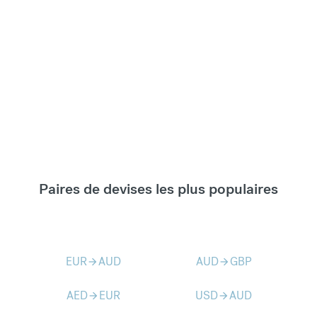
Paires de devises les plus populaires
EUR
AUD
AUD
GBP
arrow_forward
arrow_forward
AED
EUR
USD
AUD
arrow_forward
arrow_forward