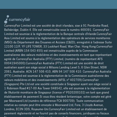
CurrencyFair Limited est une société de droit irlandais, sise à 91 Pembroke Road,
Ballsbridge, Dublin 4. Elle est immatriculée sous le numéro 469391. CurrencyFair
Limited est soumise à la réglementation de la Banque centrale d'Irlande.CurencyFair
Asia Limited est soumis à la réglementation des opérateurs de services monétaires
(MSO) du Département des Douanes et Accises (C&ED), enregistré à l'adresse Suite
12100 12/F, YF LIFE TOWER, 33 Lockhart Road, Wan Chai. Hong Kong.CurrencyFair
Limited (ARBN 154 043 455) est immatriculée auprès de la Commission
australienne des valeurs mobilières et des investissements en tant que représentant
agréé de CurrencyFair Australia (PTY) Limited, (numéro de représentant AFS
00041945000).CurrencyFair Australia (PTY) Limited est une société de droit
australien ayant son siège social à Milsons Landing Level 5, 6 Glen Street, NSW
2061, Australie. ACN 147 506 410, ABN 94 147 506 410. CurrencyFair Australia
(PTY) Limited est soumise à la réglementation de la Commission australienne des
valeurs mobilières et des investissements (AFSL n° 402709).CurrencyFair
(Singapore) Pte Ltd est une société constituée à Singapour ayant son siège social à
1 Robinson Road #17-00 Aia Tower 048542, elle est soumise à la réglementation
de l'Autorité monétaire de Singapour (licence n° PS20200102) en tant que grand
établissement de paiement.Si vous êtes résident britannique, votre compte est géré
par Moorwand Ltd (numéro de référence FCA 900709). Toute communication
relative au compte peut être envoyée à Moorwand Ltd, Fora, 3 Lloyds Avenue,
Londres, EC3N 3DS, Royaume-Uni.CurrencyFair Limited est un établissement de
paiement réglementé et ne fournit pas de conseils financiers, juridiques ou fiscaux.