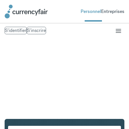
Personnel
Entreprises
S'identifier
S'inscrire
SGD en CHF
Convertir Dollar de Singapour en Franc suisse