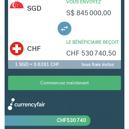
VOUS ENVOYEZ
SGD
S$
845 000,00
LE BÉNÉFICIAIRE REÇOIT
CHF
CHF
530 740,50
1 SGD = 0.6281 CHF
tous frais inclus
Commencez maintenant
CHF
530 740