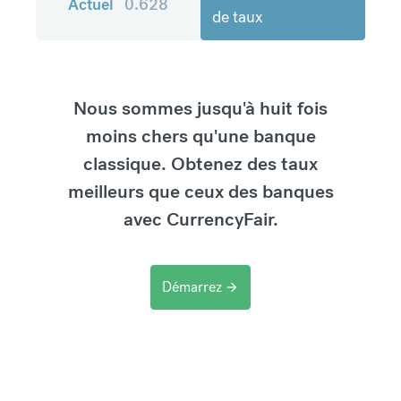
Actuel
0.628
de taux
Nous sommes jusqu'à huit fois
moins chers qu'une banque
classique. Obtenez des taux
meilleurs que ceux des banques
avec CurrencyFair.
Démarrez
arrow_forward