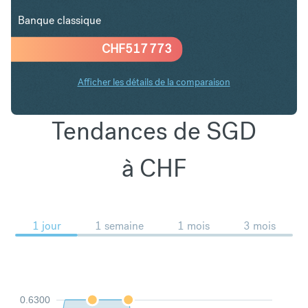
Banque classique
CHF
517 773
Afficher les détails de la comparaison
Tendances de SGD
à CHF
1 jour
1 semaine
1 mois
3 mois
0.6300