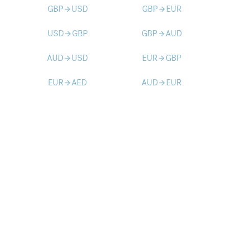
GBP
USD
GBP
EUR
arrow_forward
arrow_forward
USD
GBP
GBP
AUD
arrow_forward
arrow_forward
AUD
USD
EUR
GBP
arrow_forward
arrow_forward
EUR
AED
AUD
EUR
arrow_forward
arrow_forward