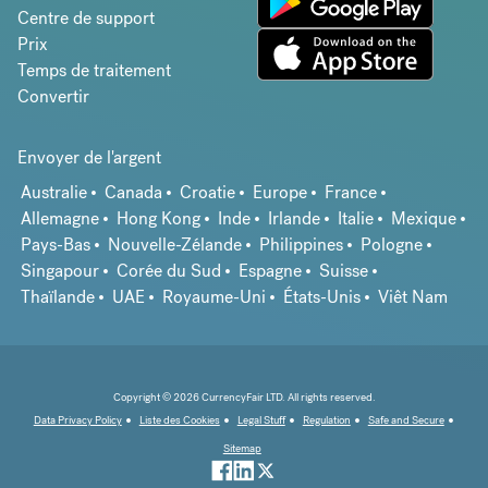
Centre de support
Prix
Temps de traitement
Convertir
Envoyer de l'argent
Australie
Canada
Croatie
Europe
France
Allemagne
Hong Kong
Inde
Irlande
Italie
Mexique
Pays-Bas
Nouvelle-Zélande
Philippines
Pologne
Singapour
Corée du Sud
Espagne
Suisse
Thaïlande
UAE
Royaume-Uni
États-Unis
Viêt Nam
Copyright © 2026 CurrencyFair LTD. All rights reserved.
Data Privacy Policy
Liste des Cookies
Legal Stuff
Regulation
Safe and Secure
Sitemap