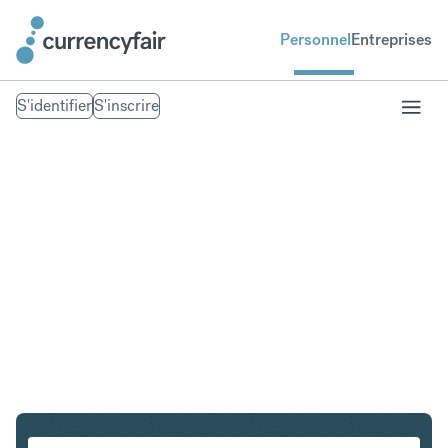
Personnel
Entreprises
S'identifier
S'inscrire
SGD en CHF
Convertir Dollar de Singapour en Franc suisse