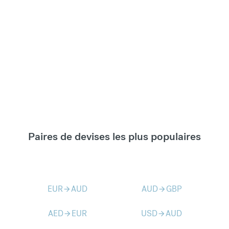
Paires de devises les plus populaires
EUR
AUD
AUD
GBP
arrow_forward
arrow_forward
AED
EUR
USD
AUD
arrow_forward
arrow_forward