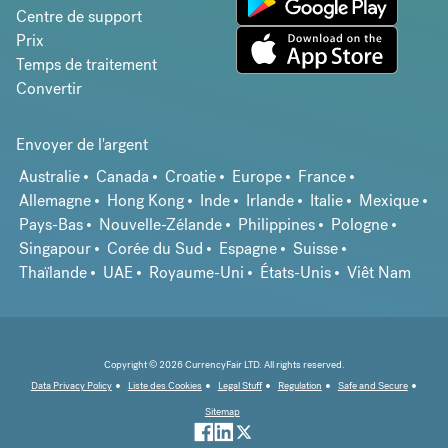
Centre de support
Prix
Temps de traitement
Convertir
Envoyer de l'argent
Australie
Canada
Croatie
Europe
France
Allemagne
Hong Kong
Inde
Irlande
Italie
Mexique
Pays-Bas
Nouvelle-Zélande
Philippines
Pologne
Singapour
Corée du Sud
Espagne
Suisse
Thaïlande
UAE
Royaume-Uni
États-Unis
Viêt Nam
Copyright © 2026 CurrencyFair LTD. All rights reserved.
Data Privacy Policy
Liste des Cookies
Legal Stuff
Regulation
Safe and Secure
Sitemap