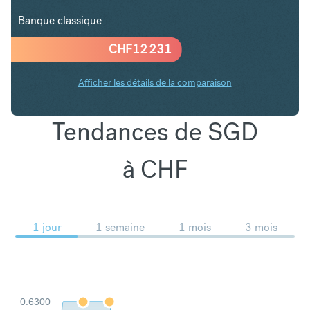
Banque classique
CHF
12 231
Afficher les détails de la comparaison
Tendances de SGD
à CHF
1 jour
1 semaine
1 mois
3 mois
0.6300