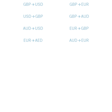
GBP
USD
GBP
EUR
arrow_forward
arrow_forward
USD
GBP
GBP
AUD
arrow_forward
arrow_forward
AUD
USD
EUR
GBP
arrow_forward
arrow_forward
EUR
AED
AUD
EUR
arrow_forward
arrow_forward