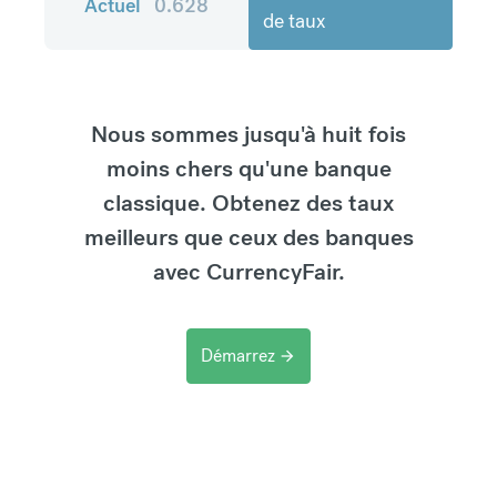
Actuel
0.628
de taux
Nous sommes jusqu'à huit fois
moins chers qu'une banque
classique. Obtenez des taux
meilleurs que ceux des banques
avec CurrencyFair.
Démarrez
arrow_forward