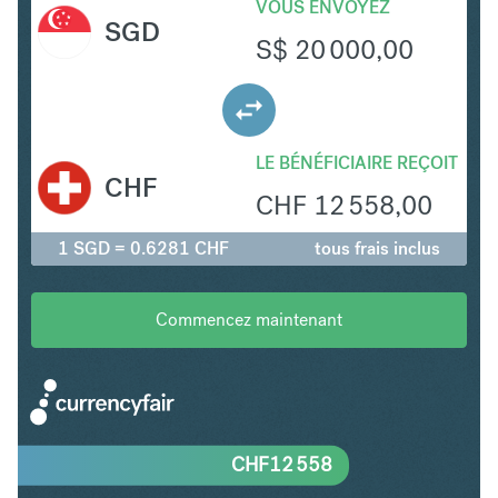
VOUS ENVOYEZ
SGD
S$
20 000,00
LE BÉNÉFICIAIRE REÇOIT
CHF
CHF
12 558,00
1 SGD = 0.6281 CHF
tous frais inclus
Commencez maintenant
CHF
12 558