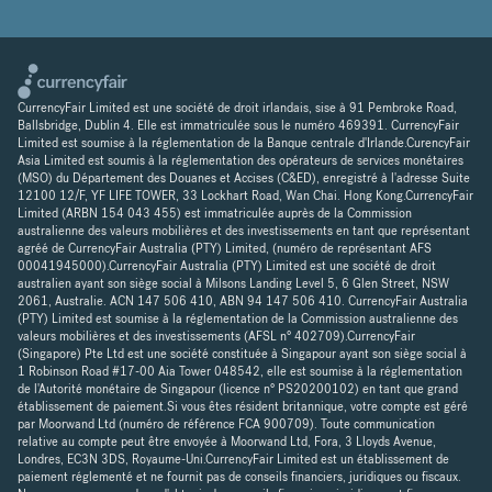
CurrencyFair Limited est une société de droit irlandais, sise à 91 Pembroke Road,
Ballsbridge, Dublin 4. Elle est immatriculée sous le numéro 469391. CurrencyFair
Limited est soumise à la réglementation de la Banque centrale d'Irlande.CurencyFair
Asia Limited est soumis à la réglementation des opérateurs de services monétaires
(MSO) du Département des Douanes et Accises (C&ED), enregistré à l'adresse Suite
12100 12/F, YF LIFE TOWER, 33 Lockhart Road, Wan Chai. Hong Kong.CurrencyFair
Limited (ARBN 154 043 455) est immatriculée auprès de la Commission
australienne des valeurs mobilières et des investissements en tant que représentant
agréé de CurrencyFair Australia (PTY) Limited, (numéro de représentant AFS
00041945000).CurrencyFair Australia (PTY) Limited est une société de droit
australien ayant son siège social à Milsons Landing Level 5, 6 Glen Street, NSW
2061, Australie. ACN 147 506 410, ABN 94 147 506 410. CurrencyFair Australia
(PTY) Limited est soumise à la réglementation de la Commission australienne des
valeurs mobilières et des investissements (AFSL n° 402709).CurrencyFair
(Singapore) Pte Ltd est une société constituée à Singapour ayant son siège social à
1 Robinson Road #17-00 Aia Tower 048542, elle est soumise à la réglementation
de l'Autorité monétaire de Singapour (licence n° PS20200102) en tant que grand
établissement de paiement.Si vous êtes résident britannique, votre compte est géré
par Moorwand Ltd (numéro de référence FCA 900709). Toute communication
relative au compte peut être envoyée à Moorwand Ltd, Fora, 3 Lloyds Avenue,
Londres, EC3N 3DS, Royaume-Uni.CurrencyFair Limited est un établissement de
paiement réglementé et ne fournit pas de conseils financiers, juridiques ou fiscaux.