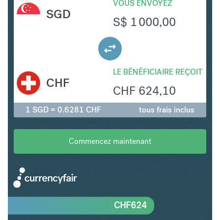
VOUS ENVOYEZ
SGD
S$
1 000,00
LE BÉNÉFICIAIRE REÇOIT
CHF
CHF
624,10
1 SGD = 0.6281 CHF
tous frais inclus
Commencez maintenant
CHF
624