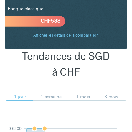
Banque classique
CHF
588
Afficher les détails de la comparaison
Tendances de SGD
à CHF
1 jour
1 semaine
1 mois
3 mois
0.6300