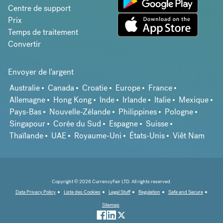
Centre de support
Prix
Temps de traitement
Convertir
Envoyer de l'argent
Australie
Canada
Croatie
Europe
France
Allemagne
Hong Kong
Inde
Irlande
Italie
Mexique
Pays-Bas
Nouvelle-Zélande
Philippines
Pologne
Singapour
Corée du Sud
Espagne
Suisse
Thaïlande
UAE
Royaume-Uni
États-Unis
Viêt Nam
Copyright © 2026 CurrencyFair LTD. All rights reserved.
Data Privacy Policy
Liste des Cookies
Legal Stuff
Regulation
Safe and Secure
Sitemap