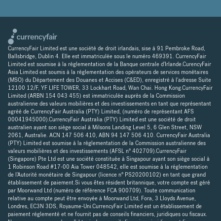
CurrencyFair Limited est une société de droit irlandais, sise à 91 Pembroke Road,
Ballsbridge, Dublin 4. Elle est immatriculée sous le numéro 469391. CurrencyFair
Limited est soumise à la réglementation de la Banque centrale d'Irlande.CurencyFair
Asia Limited est soumis à la réglementation des opérateurs de services monétaires
(MSO) du Département des Douanes et Accises (C&ED), enregistré à l'adresse Suite
12100 12/F, YF LIFE TOWER, 33 Lockhart Road, Wan Chai. Hong Kong.CurrencyFair
Limited (ARBN 154 043 455) est immatriculée auprès de la Commission
australienne des valeurs mobilières et des investissements en tant que représentant
agréé de CurrencyFair Australia (PTY) Limited, (numéro de représentant AFS
00041945000).CurrencyFair Australia (PTY) Limited est une société de droit
australien ayant son siège social à Milsons Landing Level 5, 6 Glen Street, NSW
2061, Australie. ACN 147 506 410, ABN 94 147 506 410. CurrencyFair Australia
(PTY) Limited est soumise à la réglementation de la Commission australienne des
valeurs mobilières et des investissements (AFSL n° 402709).CurrencyFair
(Singapore) Pte Ltd est une société constituée à Singapour ayant son siège social à
1 Robinson Road #17-00 Aia Tower 048542, elle est soumise à la réglementation
de l'Autorité monétaire de Singapour (licence n° PS20200102) en tant que grand
établissement de paiement.Si vous êtes résident britannique, votre compte est géré
par Moorwand Ltd (numéro de référence FCA 900709). Toute communication
relative au compte peut être envoyée à Moorwand Ltd, Fora, 3 Lloyds Avenue,
Londres, EC3N 3DS, Royaume-Uni.CurrencyFair Limited est un établissement de
paiement réglementé et ne fournit pas de conseils financiers, juridiques ou fiscaux.