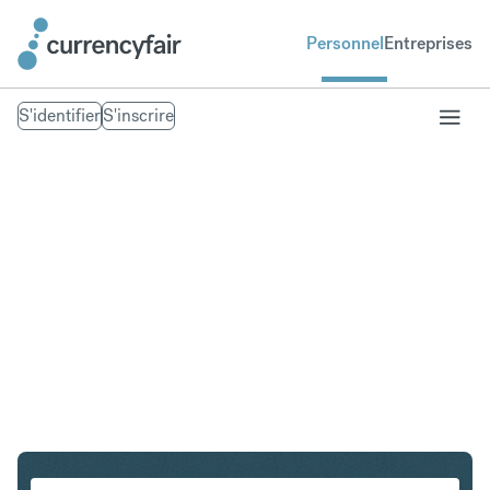
Personnel
Entreprises
S'identifier
S'inscrire
SGD en CHF
Convertir Dollar de Singapour en Franc suisse