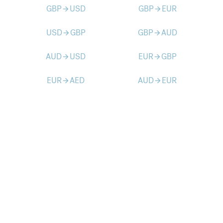
GBP
USD
GBP
EUR
arrow_forward
arrow_forward
USD
GBP
GBP
AUD
arrow_forward
arrow_forward
AUD
USD
EUR
GBP
arrow_forward
arrow_forward
EUR
AED
AUD
EUR
arrow_forward
arrow_forward