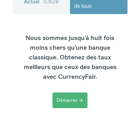
Actuel
0.628
de taux
Nous sommes jusqu'à huit fois
moins chers qu'une banque
classique. Obtenez des taux
meilleurs que ceux des banques
avec CurrencyFair.
Démarrez
arrow_forward