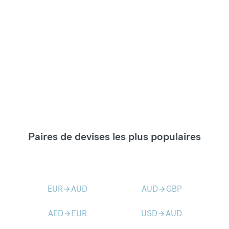
Paires de devises les plus populaires
EUR
AUD
AUD
GBP
arrow_forward
arrow_forward
AED
EUR
USD
AUD
arrow_forward
arrow_forward