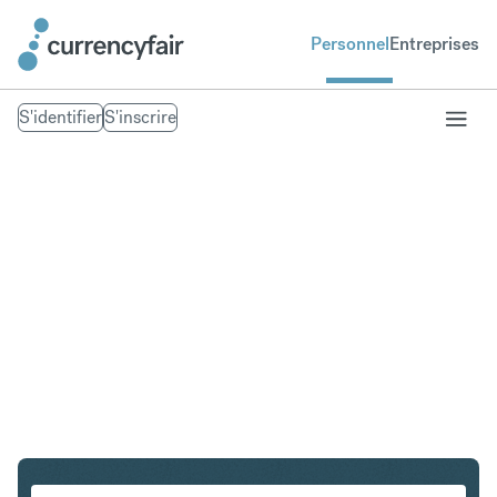
Personnel
Entreprises
S'identifier
S'inscrire
SEK en MXN
Convertir Couronne suédoise en Peso mexicain