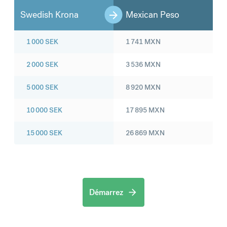
Swedish Krona
Mexican Peso
1 000
SEK
1 741
MXN
2 000
SEK
3 536
MXN
5 000
SEK
8 920
MXN
10 000
SEK
17 895
MXN
15 000
SEK
26 869
MXN
Démarrez