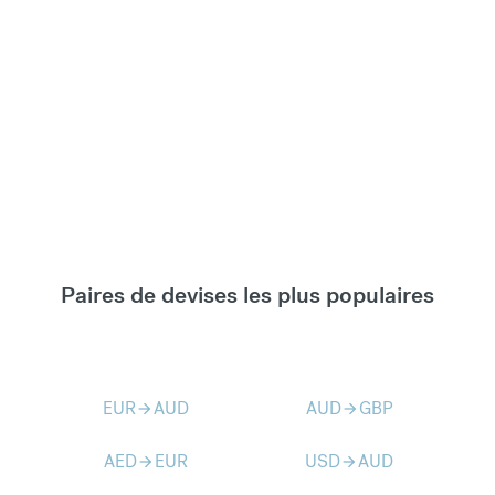
Paires de devises les plus populaires
EUR
AUD
AUD
GBP
arrow_forward
arrow_forward
AED
EUR
USD
AUD
arrow_forward
arrow_forward