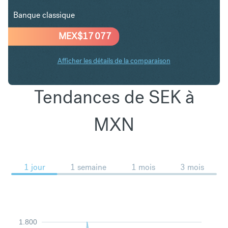
Banque classique
MEX$
17 077
Afficher les détails de la comparaison
Tendances de SEK à
MXN
1 jour
1 semaine
1 mois
3 mois
1.800