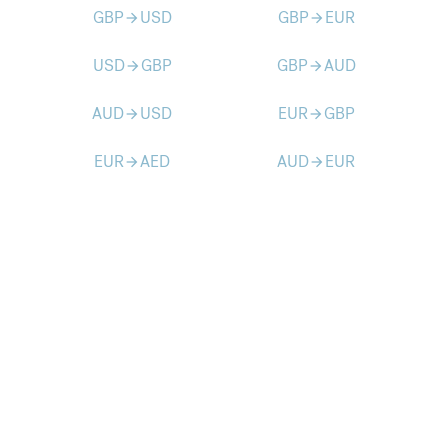
GBP
USD
GBP
EUR
arrow_forward
arrow_forward
USD
GBP
GBP
AUD
arrow_forward
arrow_forward
AUD
USD
EUR
GBP
arrow_forward
arrow_forward
EUR
AED
AUD
EUR
arrow_forward
arrow_forward