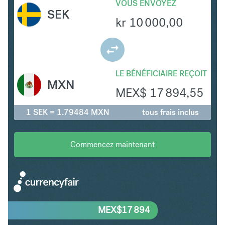
VOUS ENVOYEZ
SEK
kr
10 000,00
LE BÉNÉFICIAIRE REÇOIT
MXN
MEX$
17 894,55
1 SEK = 1.79484 MXN
tous frais inclus
Commencez maintenant
MEX$
17 894