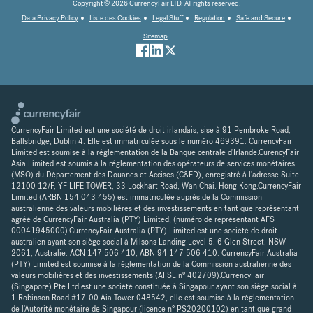
Copyright © 2026 CurrencyFair LTD. All rights reserved.
Data Privacy Policy
Liste des Cookies
Legal Stuff
Regulation
Safe and Secure
Sitemap
CurrencyFair Limited est une société de droit irlandais, sise à 91 Pembroke Road,
Ballsbridge, Dublin 4. Elle est immatriculée sous le numéro 469391. CurrencyFair
Limited est soumise à la réglementation de la Banque centrale d'Irlande.CurencyFair
Asia Limited est soumis à la réglementation des opérateurs de services monétaires
(MSO) du Département des Douanes et Accises (C&ED), enregistré à l'adresse Suite
12100 12/F, YF LIFE TOWER, 33 Lockhart Road, Wan Chai. Hong Kong.CurrencyFair
Limited (ARBN 154 043 455) est immatriculée auprès de la Commission
australienne des valeurs mobilières et des investissements en tant que représentant
agréé de CurrencyFair Australia (PTY) Limited, (numéro de représentant AFS
00041945000).CurrencyFair Australia (PTY) Limited est une société de droit
australien ayant son siège social à Milsons Landing Level 5, 6 Glen Street, NSW
2061, Australie. ACN 147 506 410, ABN 94 147 506 410. CurrencyFair Australia
(PTY) Limited est soumise à la réglementation de la Commission australienne des
valeurs mobilières et des investissements (AFSL n° 402709).CurrencyFair
(Singapore) Pte Ltd est une société constituée à Singapour ayant son siège social à
1 Robinson Road #17-00 Aia Tower 048542, elle est soumise à la réglementation
de l'Autorité monétaire de Singapour (licence n° PS20200102) en tant que grand