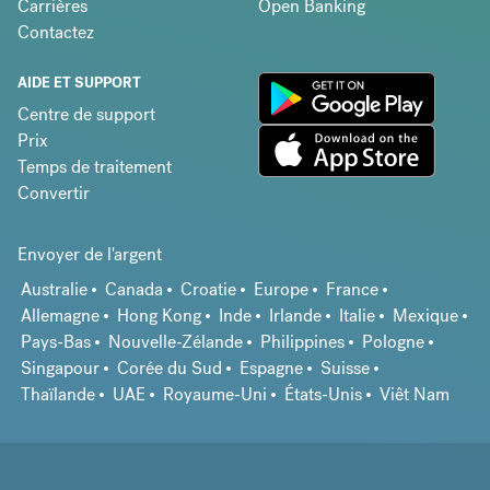
Carrières
Open Banking
Contactez
AIDE ET SUPPORT
Centre de support
Prix
Temps de traitement
Convertir
Envoyer de l'argent
Australie
Canada
Croatie
Europe
France
Allemagne
Hong Kong
Inde
Irlande
Italie
Mexique
Pays-Bas
Nouvelle-Zélande
Philippines
Pologne
Singapour
Corée du Sud
Espagne
Suisse
Thaïlande
UAE
Royaume-Uni
États-Unis
Viêt Nam