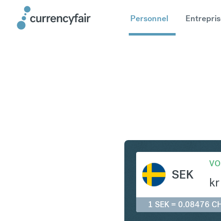
Personnel
Entrepris
SEK en C
VO
SEK
kr
1 SEK = 0.08476 C