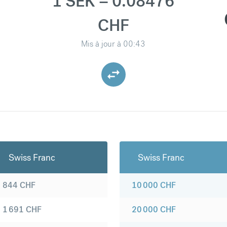
1 SEK = 0.08476
CHF
Mis à jour à
00:43
Swiss Franc
Swiss Franc
844
CHF
10 000
CHF
1 691
CHF
20 000
CHF