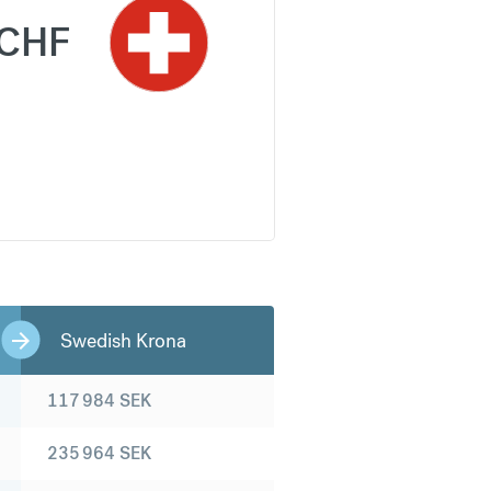
CHF
Swedish Krona
117 984
SEK
235 964
SEK