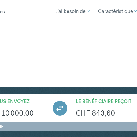
J'ai besoin de
Caractéristique
es
HF
Convertir Couronne suéd
US ENVOYEZ
LE BÉNÉFICIAIRE REÇOIT
10 000,00
CHF
843,60
HF