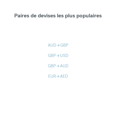
Paires de devises les plus populaires
AUD
GBP
arrow_forward
GBP
USD
arrow_forward
GBP
AUD
arrow_forward
EUR
AED
arrow_forward