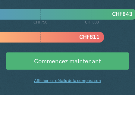
CHF
843
CHF750
CHF800
CHF
811
Commencez maintenant
Afficher les détails de la comparaison