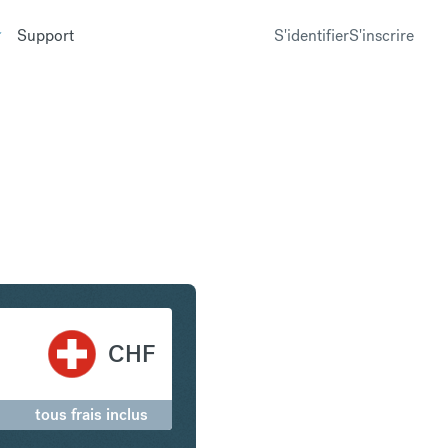
Support
S'identifier
S'inscrire
oise en Franc suisse
CHF
tous frais inclus