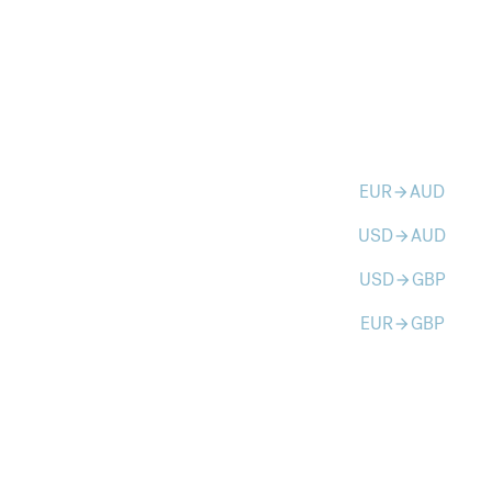
EUR
AUD
arrow_forward
USD
AUD
arrow_forward
USD
GBP
arrow_forward
EUR
GBP
arrow_forward