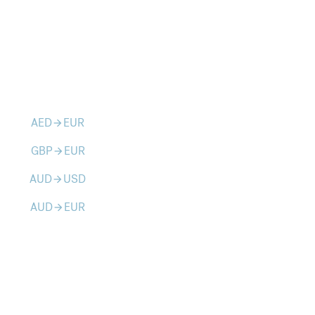
AED
EUR
arrow_forward
GBP
EUR
arrow_forward
AUD
USD
arrow_forward
AUD
EUR
arrow_forward