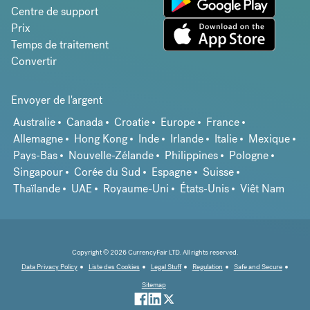
Centre de support
Prix
Temps de traitement
Convertir
Envoyer de l'argent
Australie
Canada
Croatie
Europe
France
Allemagne
Hong Kong
Inde
Irlande
Italie
Mexique
Pays-Bas
Nouvelle-Zélande
Philippines
Pologne
Singapour
Corée du Sud
Espagne
Suisse
Thaïlande
UAE
Royaume-Uni
États-Unis
Viêt Nam
Copyright © 2026 CurrencyFair LTD. All rights reserved.
Data Privacy Policy
Liste des Cookies
Legal Stuff
Regulation
Safe and Secure
Sitemap