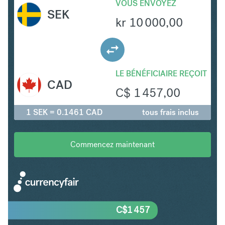
VOUS ENVOYEZ
SEK
kr
10 000,00
LE BÉNÉFICIAIRE REÇOIT
CAD
C$
1 457,00
1 SEK = 0.1461 CAD
tous frais inclus
Commencez maintenant
C$
1 457