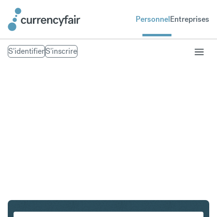
Personnel
Entreprises
S'identifier
S'inscrire
SEK en CAD
Convertir Couronne suédoise en Dollar canadien