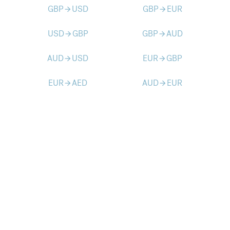
GBP
USD
GBP
EUR
arrow_forward
arrow_forward
USD
GBP
GBP
AUD
arrow_forward
arrow_forward
AUD
USD
EUR
GBP
arrow_forward
arrow_forward
EUR
AED
AUD
EUR
arrow_forward
arrow_forward