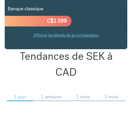
Banque classique
C$
1 399
Afficher les détails de la comparaison
Tendances de SEK à
CAD
1 jour
1 semaine
1 mois
3 mois