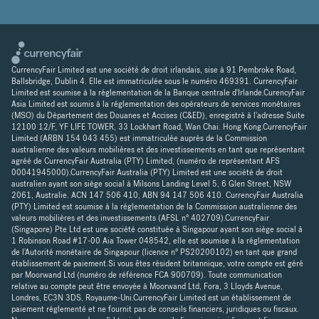
CurrencyFair Limited est une société de droit irlandais, sise à 91 Pembroke Road,
Ballsbridge, Dublin 4. Elle est immatriculée sous le numéro 469391. CurrencyFair
Limited est soumise à la réglementation de la Banque centrale d'Irlande.CurencyFair
Asia Limited est soumis à la réglementation des opérateurs de services monétaires
(MSO) du Département des Douanes et Accises (C&ED), enregistré à l'adresse Suite
12100 12/F, YF LIFE TOWER, 33 Lockhart Road, Wan Chai. Hong Kong.CurrencyFair
Limited (ARBN 154 043 455) est immatriculée auprès de la Commission
australienne des valeurs mobilières et des investissements en tant que représentant
agréé de CurrencyFair Australia (PTY) Limited, (numéro de représentant AFS
00041945000).CurrencyFair Australia (PTY) Limited est une société de droit
australien ayant son siège social à Milsons Landing Level 5, 6 Glen Street, NSW
2061, Australie. ACN 147 506 410, ABN 94 147 506 410. CurrencyFair Australia
(PTY) Limited est soumise à la réglementation de la Commission australienne des
valeurs mobilières et des investissements (AFSL n° 402709).CurrencyFair
(Singapore) Pte Ltd est une société constituée à Singapour ayant son siège social à
1 Robinson Road #17-00 Aia Tower 048542, elle est soumise à la réglementation
de l'Autorité monétaire de Singapour (licence n° PS20200102) en tant que grand
établissement de paiement.Si vous êtes résident britannique, votre compte est géré
par Moorwand Ltd (numéro de référence FCA 900709). Toute communication
relative au compte peut être envoyée à Moorwand Ltd, Fora, 3 Lloyds Avenue,
Londres, EC3N 3DS, Royaume-Uni.CurrencyFair Limited est un établissement de
paiement réglementé et ne fournit pas de conseils financiers, juridiques ou fiscaux.