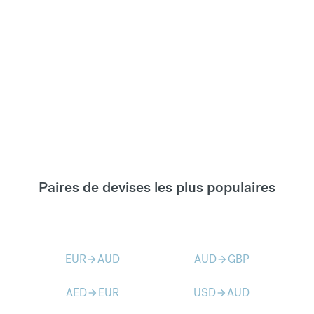
Paires de devises les plus populaires
EUR
AUD
AUD
GBP
arrow_forward
arrow_forward
AED
EUR
USD
AUD
arrow_forward
arrow_forward