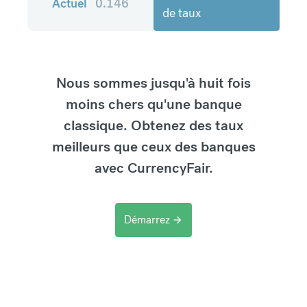
Actuel
0.146
de taux
Nous sommes jusqu'à huit fois
moins chers qu'une banque
classique. Obtenez des taux
meilleurs que ceux des banques
avec CurrencyFair.
Démarrez
arrow_forward