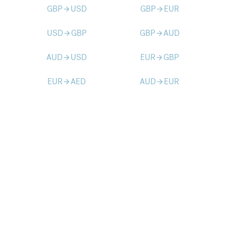
GBP
USD
GBP
EUR
arrow_forward
arrow_forward
USD
GBP
GBP
AUD
arrow_forward
arrow_forward
AUD
USD
EUR
GBP
arrow_forward
arrow_forward
EUR
AED
AUD
EUR
arrow_forward
arrow_forward