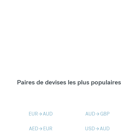
Paires de devises les plus populaires
EUR
AUD
AUD
GBP
arrow_forward
arrow_forward
AED
EUR
USD
AUD
arrow_forward
arrow_forward