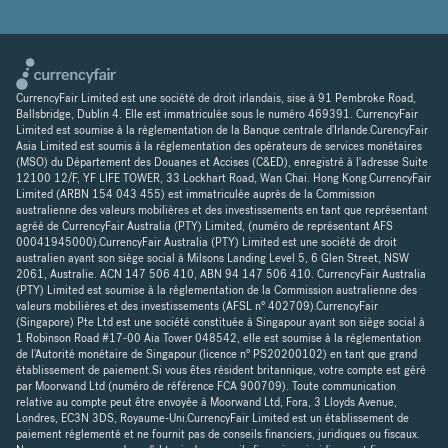
CurrencyFair Limited est une société de droit irlandais, sise à 91 Pembroke Road,
Ballsbridge, Dublin 4. Elle est immatriculée sous le numéro 469391. CurrencyFair
Limited est soumise à la réglementation de la Banque centrale d'Irlande.CurencyFair
Asia Limited est soumis à la réglementation des opérateurs de services monétaires
(MSO) du Département des Douanes et Accises (C&ED), enregistré à l'adresse Suite
12100 12/F, YF LIFE TOWER, 33 Lockhart Road, Wan Chai. Hong Kong.CurrencyFair
Limited (ARBN 154 043 455) est immatriculée auprès de la Commission
australienne des valeurs mobilières et des investissements en tant que représentant
agréé de CurrencyFair Australia (PTY) Limited, (numéro de représentant AFS
00041945000).CurrencyFair Australia (PTY) Limited est une société de droit
australien ayant son siège social à Milsons Landing Level 5, 6 Glen Street, NSW
2061, Australie. ACN 147 506 410, ABN 94 147 506 410. CurrencyFair Australia
(PTY) Limited est soumise à la réglementation de la Commission australienne des
valeurs mobilières et des investissements (AFSL n° 402709).CurrencyFair
(Singapore) Pte Ltd est une société constituée à Singapour ayant son siège social à
1 Robinson Road #17-00 Aia Tower 048542, elle est soumise à la réglementation
de l'Autorité monétaire de Singapour (licence n° PS20200102) en tant que grand
établissement de paiement.Si vous êtes résident britannique, votre compte est géré
par Moorwand Ltd (numéro de référence FCA 900709). Toute communication
relative au compte peut être envoyée à Moorwand Ltd, Fora, 3 Lloyds Avenue,
Londres, EC3N 3DS, Royaume-Uni.CurrencyFair Limited est un établissement de
paiement réglementé et ne fournit pas de conseils financiers, juridiques ou fiscaux.