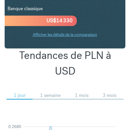
Banque classique
US$
14 330
Afficher les détails de la comparaison
Tendances de PLN à
USD
1 jour
1 semaine
1 mois
3 mois
0.2680