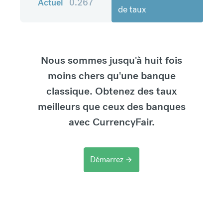
Actuel
0.267
de taux
Nous sommes jusqu'à huit fois
moins chers qu'une banque
classique. Obtenez des taux
meilleurs que ceux des banques
avec CurrencyFair.
Démarrez
arrow_forward