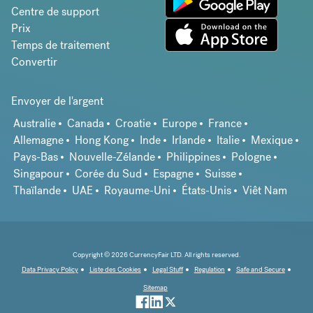
Centre de support
Prix
Temps de traitement
Convertir
Envoyer de l'argent
Australie
Canada
Croatie
Europe
France
Allemagne
Hong Kong
Inde
Irlande
Italie
Mexique
Pays-Bas
Nouvelle-Zélande
Philippines
Pologne
Singapour
Corée du Sud
Espagne
Suisse
Thaïlande
UAE
Royaume-Uni
États-Unis
Viêt Nam
Copyright © 2026 CurrencyFair LTD. All rights reserved.
Data Privacy Policy
Liste des Cookies
Legal Stuff
Regulation
Safe and Secure
Sitemap