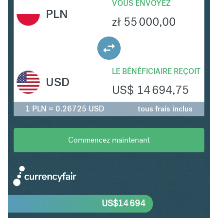
VOUS ENVOYEZ
PLN
zł
55 000,00
LE BÉNÉFICIAIRE REÇOIT
USD
US$
14 694,75
1 PLN = 0.26725 USD
tous frais inclus
Commencez maintenant
US$
14 694