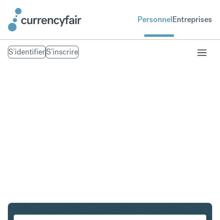
Personnel
Entreprises
S'identifier
S'inscrire
PLN en USD
Convertir Złoty polonais en Dollar américain