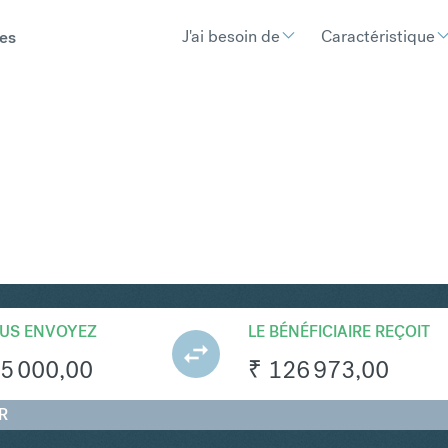
J'ai besoin de
Caractéristique
es
R
Convertir Złoty polona
US ENVOYEZ
LE BÉNÉFICIAIRE REÇOIT
5 000,00
₹
126 973,00
R