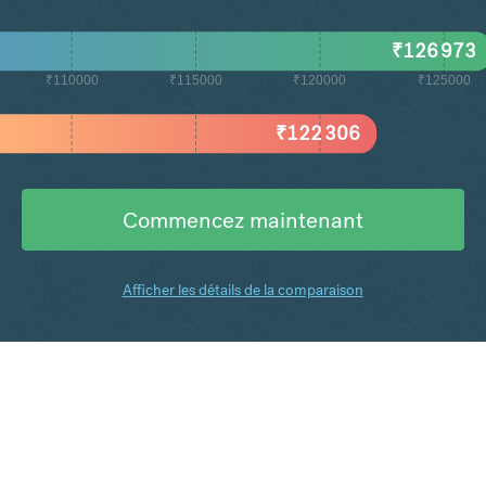
₹
126 973
₹110000
₹115000
₹120000
₹125000
₹
122 306
Commencez maintenant
Afficher les détails de la comparaison