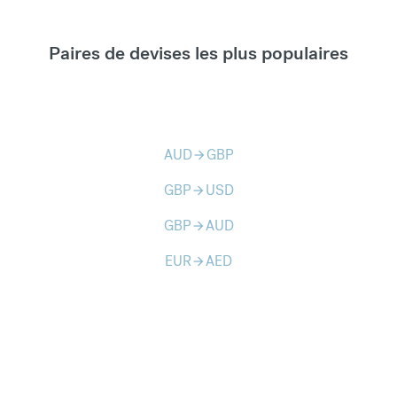
Paires de devises les plus populaires
AUD
GBP
arrow_forward
GBP
USD
arrow_forward
GBP
AUD
arrow_forward
EUR
AED
arrow_forward