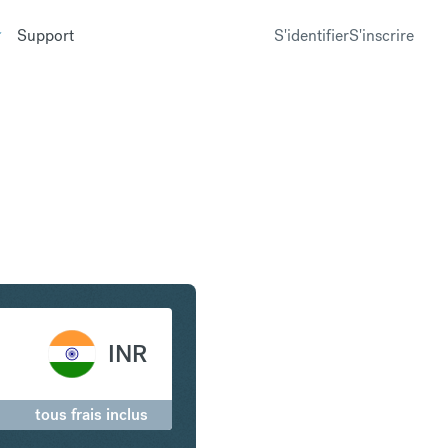
Support
S'identifier
S'inscrire
is en Roupie indienne
INR
tous frais inclus