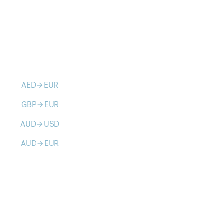
AED
EUR
arrow_forward
GBP
EUR
arrow_forward
AUD
USD
arrow_forward
AUD
EUR
arrow_forward