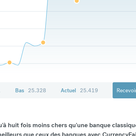
1
Bas
25.328
Actuel
25.419
Recevoir
à huit fois moins chers qu'une banque classiqu
eilleurs que ceux des banques avec CurrencyFai