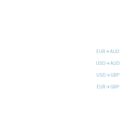
EUR
AUD
arrow_forward
USD
AUD
arrow_forward
USD
GBP
arrow_forward
EUR
GBP
arrow_forward