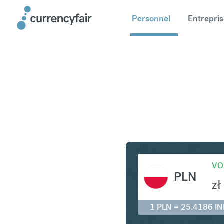
Personnel
Entrepris
PLN en IN
VO
PLN
zł
1 PLN = 25.4186 IN