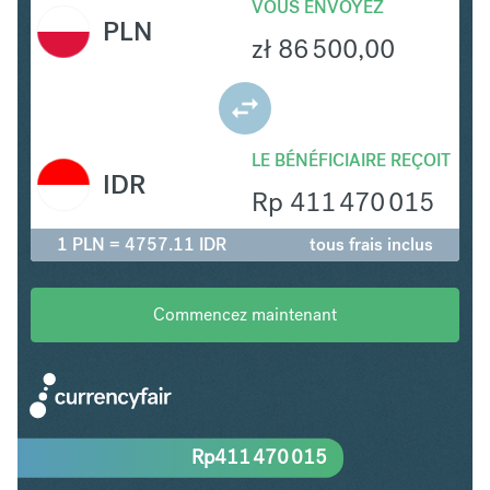
VOUS ENVOYEZ
PLN
zł
86 500,00
LE BÉNÉFICIAIRE REÇOIT
IDR
Rp
411 470 015
1 PLN = 4757.11 IDR
tous frais inclus
Commencez maintenant
Rp
411 470 015