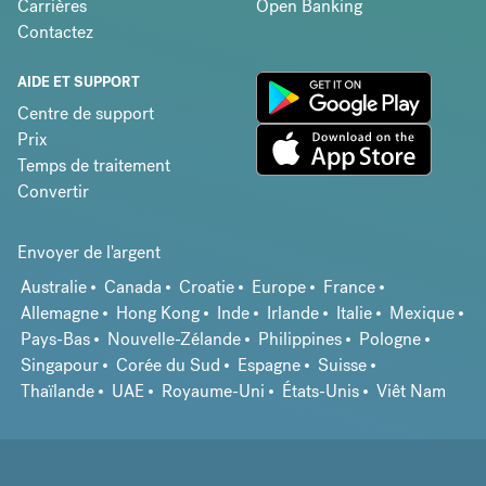
Carrières
Open Banking
Contactez
AIDE ET SUPPORT
Centre de support
Prix
Temps de traitement
Convertir
Envoyer de l'argent
Australie
Canada
Croatie
Europe
France
Allemagne
Hong Kong
Inde
Irlande
Italie
Mexique
Pays-Bas
Nouvelle-Zélande
Philippines
Pologne
Singapour
Corée du Sud
Espagne
Suisse
Thaïlande
UAE
Royaume-Uni
États-Unis
Viêt Nam