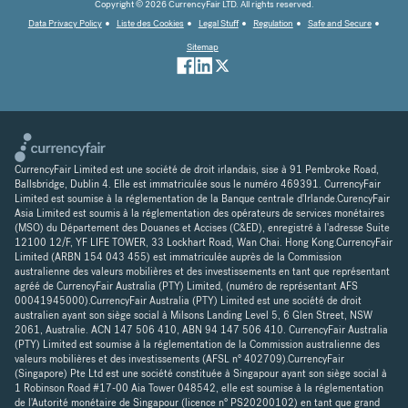
Copyright © 2026 CurrencyFair LTD. All rights reserved.
Data Privacy Policy
Liste des Cookies
Legal Stuff
Regulation
Safe and Secure
Sitemap
CurrencyFair Limited est une société de droit irlandais, sise à 91 Pembroke Road,
Ballsbridge, Dublin 4. Elle est immatriculée sous le numéro 469391. CurrencyFair
Limited est soumise à la réglementation de la Banque centrale d'Irlande.CurencyFair
Asia Limited est soumis à la réglementation des opérateurs de services monétaires
(MSO) du Département des Douanes et Accises (C&ED), enregistré à l'adresse Suite
12100 12/F, YF LIFE TOWER, 33 Lockhart Road, Wan Chai. Hong Kong.CurrencyFair
Limited (ARBN 154 043 455) est immatriculée auprès de la Commission
australienne des valeurs mobilières et des investissements en tant que représentant
agréé de CurrencyFair Australia (PTY) Limited, (numéro de représentant AFS
00041945000).CurrencyFair Australia (PTY) Limited est une société de droit
australien ayant son siège social à Milsons Landing Level 5, 6 Glen Street, NSW
2061, Australie. ACN 147 506 410, ABN 94 147 506 410. CurrencyFair Australia
(PTY) Limited est soumise à la réglementation de la Commission australienne des
valeurs mobilières et des investissements (AFSL n° 402709).CurrencyFair
(Singapore) Pte Ltd est une société constituée à Singapour ayant son siège social à
1 Robinson Road #17-00 Aia Tower 048542, elle est soumise à la réglementation
de l'Autorité monétaire de Singapour (licence n° PS20200102) en tant que grand