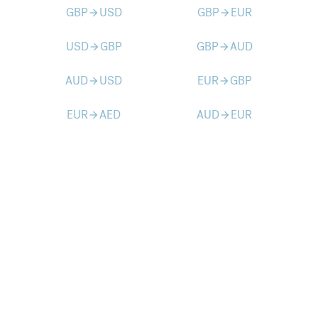
GBP
USD
GBP
EUR
arrow_forward
arrow_forward
USD
GBP
GBP
AUD
arrow_forward
arrow_forward
AUD
USD
EUR
GBP
arrow_forward
arrow_forward
EUR
AED
AUD
EUR
arrow_forward
arrow_forward