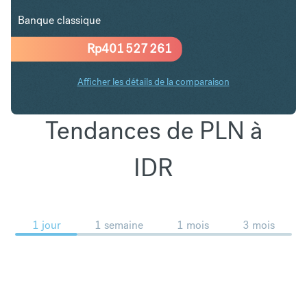
Banque classique
Rp
401 527 261
Afficher les détails de la comparaison
Tendances de PLN à
IDR
1 jour
1 semaine
1 mois
3 mois