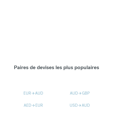
Paires de devises les plus populaires
EUR
AUD
AUD
GBP
arrow_forward
arrow_forward
AED
EUR
USD
AUD
arrow_forward
arrow_forward