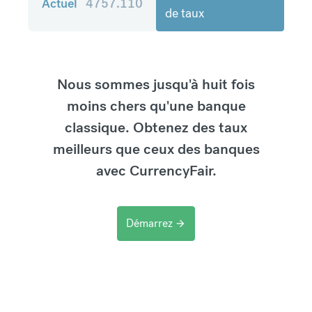
Actuel
4757.110
de taux
Nous sommes jusqu'à huit fois
moins chers qu'une banque
classique. Obtenez des taux
meilleurs que ceux des banques
avec CurrencyFair.
Démarrez
arrow_forward