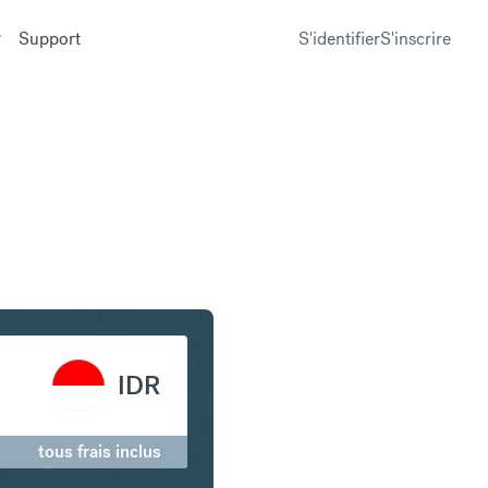
Support
S'identifier
S'inscrire
n Roupie indonésienne
IDR
tous frais inclus