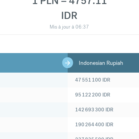
1 PLN = 4757.11
IDR
Mis à jour à
06:37
Indonesian Rupiah
47 551 100
IDR
95 122 200
IDR
142 693 300
IDR
190 264 400
IDR