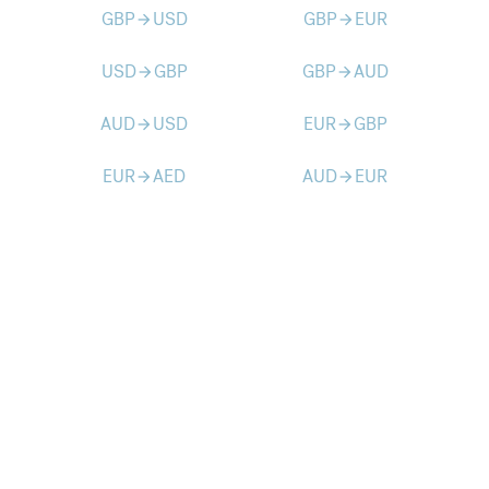
GBP
USD
GBP
EUR
arrow_forward
arrow_forward
USD
GBP
GBP
AUD
arrow_forward
arrow_forward
AUD
USD
EUR
GBP
arrow_forward
arrow_forward
EUR
AED
AUD
EUR
arrow_forward
arrow_forward