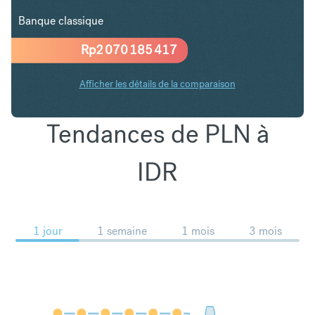
Banque classique
Rp
2 070 185 417
Afficher les détails de la comparaison
Tendances de PLN à
IDR
1 jour
1 semaine
1 mois
3 mois