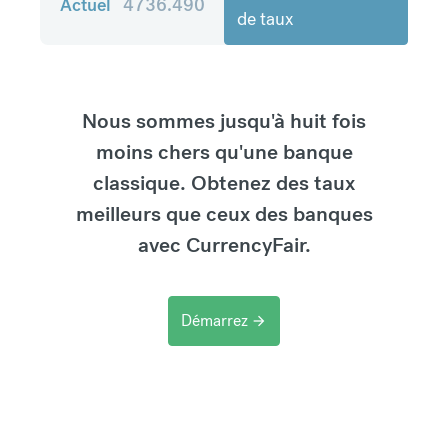
Actuel
4736.490
de taux
Nous sommes jusqu'à huit fois
moins chers qu'une banque
classique. Obtenez des taux
meilleurs que ceux des banques
avec CurrencyFair.
Démarrez
arrow_forward