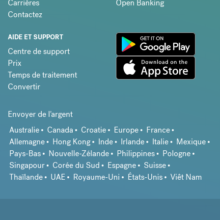
Carrières
Open Banking
Contactez
AIDE ET SUPPORT
Centre de support
Prix
Temps de traitement
Convertir
Envoyer de l'argent
Australie
Canada
Croatie
Europe
France
Allemagne
Hong Kong
Inde
Irlande
Italie
Mexique
Pays-Bas
Nouvelle-Zélande
Philippines
Pologne
Singapour
Corée du Sud
Espagne
Suisse
Thaïlande
UAE
Royaume-Uni
États-Unis
Viêt Nam