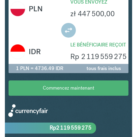
VOUS ENVOYEZ
PLN
zł
447 500,00
LE BÉNÉFICIAIRE REÇOIT
IDR
Rp
2 119 559 275
1 PLN = 4736.49 IDR
tous frais inclus
Commencez maintenant
Rp
2 119 559 275