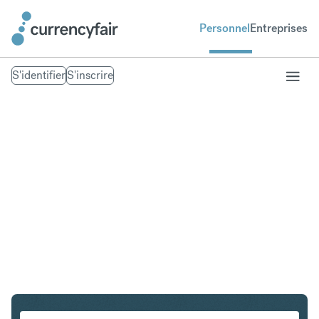
Personnel
Entreprises
S'identifier
S'inscrire
PLN en IDR
Convertir Złoty polonais en Roupie indonésienne