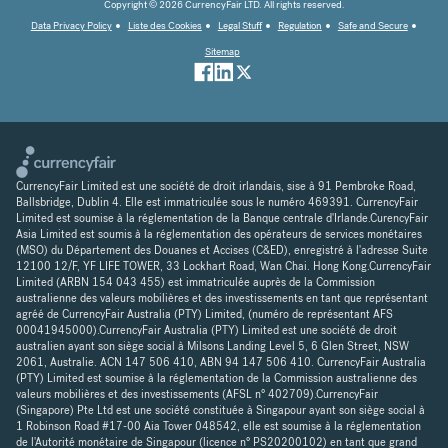
Copyright © 2026 CurrencyFair LTD. All rights reserved.
Data Privacy Policy
Liste des Cookies
Legal Stuff
Regulation
Safe and Secure
Sitemap
CurrencyFair Limited est une société de droit irlandais, sise à 91 Pembroke Road,
Ballsbridge, Dublin 4. Elle est immatriculée sous le numéro 469391. CurrencyFair
Limited est soumise à la réglementation de la Banque centrale d'Irlande.CurencyFair
Asia Limited est soumis à la réglementation des opérateurs de services monétaires
(MSO) du Département des Douanes et Accises (C&ED), enregistré à l'adresse Suite
12100 12/F, YF LIFE TOWER, 33 Lockhart Road, Wan Chai. Hong Kong.CurrencyFair
Limited (ARBN 154 043 455) est immatriculée auprès de la Commission
australienne des valeurs mobilières et des investissements en tant que représentant
agréé de CurrencyFair Australia (PTY) Limited, (numéro de représentant AFS
00041945000).CurrencyFair Australia (PTY) Limited est une société de droit
australien ayant son siège social à Milsons Landing Level 5, 6 Glen Street, NSW
2061, Australie. ACN 147 506 410, ABN 94 147 506 410. CurrencyFair Australia
(PTY) Limited est soumise à la réglementation de la Commission australienne des
valeurs mobilières et des investissements (AFSL n° 402709).CurrencyFair
(Singapore) Pte Ltd est une société constituée à Singapour ayant son siège social à
1 Robinson Road #17-00 Aia Tower 048542, elle est soumise à la réglementation
de l'Autorité monétaire de Singapour (licence n° PS20200102) en tant que grand