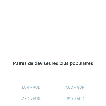
Paires de devises les plus populaires
EUR
AUD
AUD
GBP
arrow_forward
arrow_forward
AED
EUR
USD
AUD
arrow_forward
arrow_forward