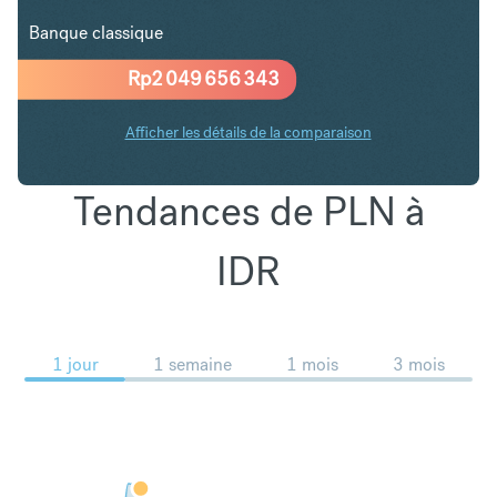
Banque classique
Rp
2 049 656 343
Afficher les détails de la comparaison
Tendances de PLN à
IDR
1 jour
1 semaine
1 mois
3 mois