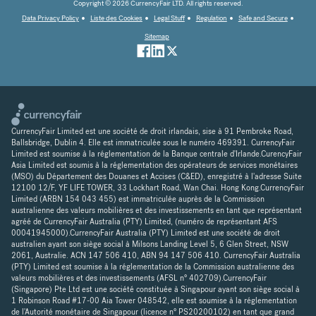
Copyright © 2026 CurrencyFair LTD. All rights reserved.
Data Privacy Policy
Liste des Cookies
Legal Stuff
Regulation
Safe and Secure
Sitemap
CurrencyFair Limited est une société de droit irlandais, sise à 91 Pembroke Road,
Ballsbridge, Dublin 4. Elle est immatriculée sous le numéro 469391. CurrencyFair
Limited est soumise à la réglementation de la Banque centrale d'Irlande.CurencyFair
Asia Limited est soumis à la réglementation des opérateurs de services monétaires
(MSO) du Département des Douanes et Accises (C&ED), enregistré à l'adresse Suite
12100 12/F, YF LIFE TOWER, 33 Lockhart Road, Wan Chai. Hong Kong.CurrencyFair
Limited (ARBN 154 043 455) est immatriculée auprès de la Commission
australienne des valeurs mobilières et des investissements en tant que représentant
agréé de CurrencyFair Australia (PTY) Limited, (numéro de représentant AFS
00041945000).CurrencyFair Australia (PTY) Limited est une société de droit
australien ayant son siège social à Milsons Landing Level 5, 6 Glen Street, NSW
2061, Australie. ACN 147 506 410, ABN 94 147 506 410. CurrencyFair Australia
(PTY) Limited est soumise à la réglementation de la Commission australienne des
valeurs mobilières et des investissements (AFSL n° 402709).CurrencyFair
(Singapore) Pte Ltd est une société constituée à Singapour ayant son siège social à
1 Robinson Road #17-00 Aia Tower 048542, elle est soumise à la réglementation
de l'Autorité monétaire de Singapour (licence n° PS20200102) en tant que grand