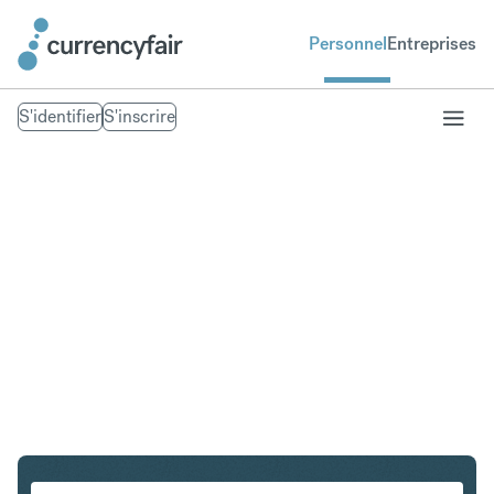
Personnel
Entreprises
S'identifier
S'inscrire
PLN en IDR
Convertir Złoty polonais en Roupie indonésienne