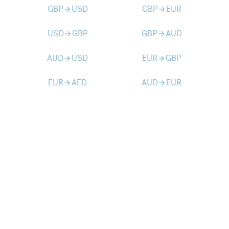
GBP
USD
GBP
EUR
arrow_forward
arrow_forward
USD
GBP
GBP
AUD
arrow_forward
arrow_forward
AUD
USD
EUR
GBP
arrow_forward
arrow_forward
EUR
AED
AUD
EUR
arrow_forward
arrow_forward