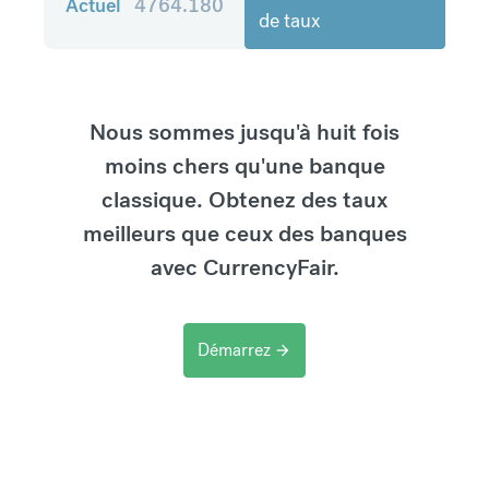
Actuel
4764.180
de taux
Nous sommes jusqu'à huit fois
moins chers qu'une banque
classique. Obtenez des taux
meilleurs que ceux des banques
avec CurrencyFair.
Démarrez
arrow_forward