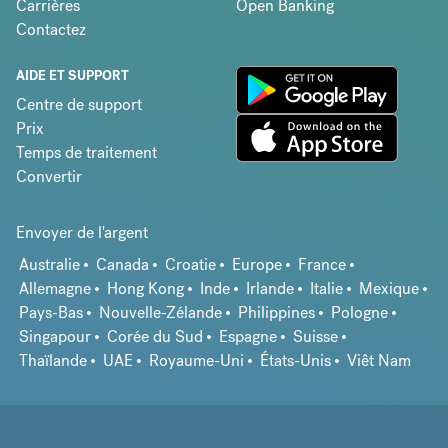
Carrières
Open Banking
Contactez
AIDE ET SUPPORT
Centre de support
Prix
Temps de traitement
Convertir
Envoyer de l'argent
Australie
Canada
Croatie
Europe
France
Allemagne
Hong Kong
Inde
Irlande
Italie
Mexique
Pays-Bas
Nouvelle-Zélande
Philippines
Pologne
Singapour
Corée du Sud
Espagne
Suisse
Thaïlande
UAE
Royaume-Uni
États-Unis
Viêt Nam