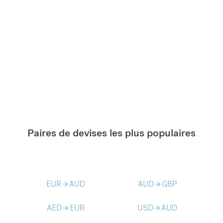
Paires de devises les plus populaires
EUR
AUD
AUD
GBP
arrow_forward
arrow_forward
AED
EUR
USD
AUD
arrow_forward
arrow_forward