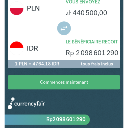
VOUS ENVOYEZ
PLN
zł
440 500,00
LE BÉNÉFICIAIRE REÇOIT
IDR
Rp
2 098 601 290
1 PLN = 4764.18 IDR
tous frais inclus
Commencez maintenant
Rp
2 098 601 290