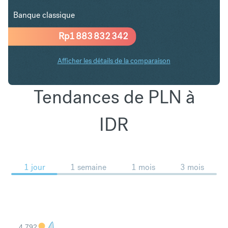
Banque classique
Rp
1 883 832 342
Afficher les détails de la comparaison
Tendances de PLN à
IDR
1 jour
1 semaine
1 mois
3 mois
4,792