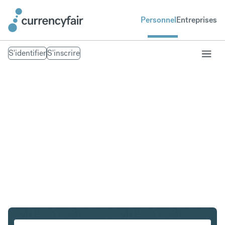
Personnel
Entreprises
S'identifier
S'inscrire
PLN en IDR
Convertir Złoty polonais en Roupie indonésienne