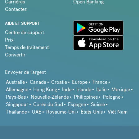
Carrières
Open Banking
Contactez
AIDE ET SUPPORT
Centre de support
Prix
Temps de traitement
Convertir
Envoyer de l'argent
Australie
Canada
Croatie
Europe
France
Allemagne
Hong Kong
Inde
Irlande
Italie
Mexique
Pays-Bas
Nouvelle-Zélande
Philippines
Pologne
Singapour
Corée du Sud
Espagne
Suisse
Thaïlande
UAE
Royaume-Uni
États-Unis
Viêt Nam