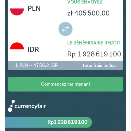
VOUS ENVOYEZ
PLN
zł
405 500,00
LE BÉNÉFICIAIRE REÇOIT
IDR
Rp
1 928 619 100
1 PLN = 4756.2 IDR
tous frais inclus
Commencez maintenant
Rp
1 928 619 100