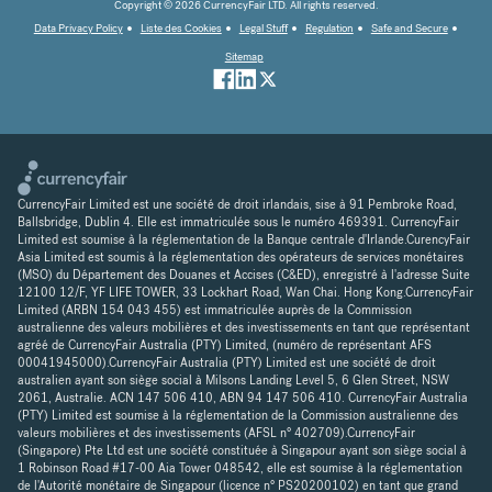
Copyright © 2026 CurrencyFair LTD. All rights reserved.
Data Privacy Policy
Liste des Cookies
Legal Stuff
Regulation
Safe and Secure
Sitemap
CurrencyFair Limited est une société de droit irlandais, sise à 91 Pembroke Road,
Ballsbridge, Dublin 4. Elle est immatriculée sous le numéro 469391. CurrencyFair
Limited est soumise à la réglementation de la Banque centrale d'Irlande.CurencyFair
Asia Limited est soumis à la réglementation des opérateurs de services monétaires
(MSO) du Département des Douanes et Accises (C&ED), enregistré à l'adresse Suite
12100 12/F, YF LIFE TOWER, 33 Lockhart Road, Wan Chai. Hong Kong.CurrencyFair
Limited (ARBN 154 043 455) est immatriculée auprès de la Commission
australienne des valeurs mobilières et des investissements en tant que représentant
agréé de CurrencyFair Australia (PTY) Limited, (numéro de représentant AFS
00041945000).CurrencyFair Australia (PTY) Limited est une société de droit
australien ayant son siège social à Milsons Landing Level 5, 6 Glen Street, NSW
2061, Australie. ACN 147 506 410, ABN 94 147 506 410. CurrencyFair Australia
(PTY) Limited est soumise à la réglementation de la Commission australienne des
valeurs mobilières et des investissements (AFSL n° 402709).CurrencyFair
(Singapore) Pte Ltd est une société constituée à Singapour ayant son siège social à
1 Robinson Road #17-00 Aia Tower 048542, elle est soumise à la réglementation
de l'Autorité monétaire de Singapour (licence n° PS20200102) en tant que grand