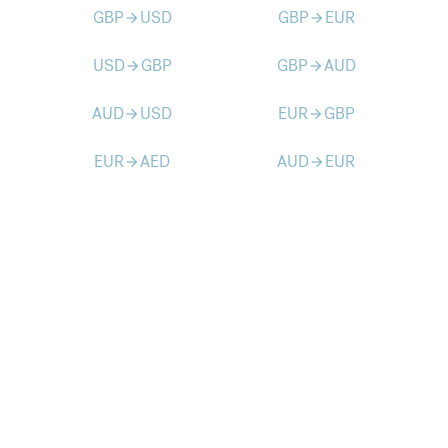
GBP
USD
GBP
EUR
arrow_forward
arrow_forward
USD
GBP
GBP
AUD
arrow_forward
arrow_forward
AUD
USD
EUR
GBP
arrow_forward
arrow_forward
EUR
AED
AUD
EUR
arrow_forward
arrow_forward