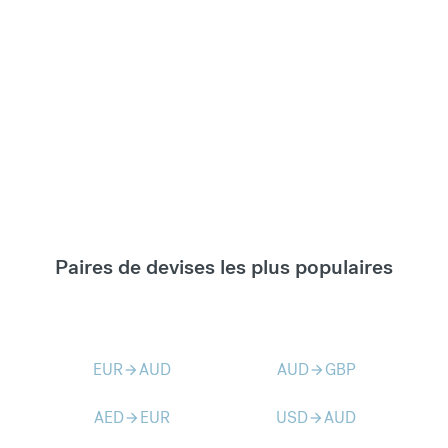
Paires de devises les plus populaires
EUR
AUD
AUD
GBP
arrow_forward
arrow_forward
AED
EUR
USD
AUD
arrow_forward
arrow_forward