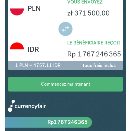
VOUS ENVOYEZ
PLN
zł
371 500,00
LE BÉNÉFICIAIRE REÇOIT
IDR
Rp
1 767 246 365
1 PLN = 4757.11 IDR
tous frais inclus
Commencez maintenant
Rp
1 767 246 365