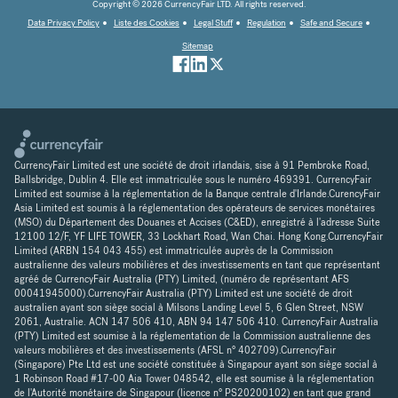
Copyright © 2026 CurrencyFair LTD. All rights reserved.
Data Privacy Policy
Liste des Cookies
Legal Stuff
Regulation
Safe and Secure
Sitemap
CurrencyFair Limited est une société de droit irlandais, sise à 91 Pembroke Road,
Ballsbridge, Dublin 4. Elle est immatriculée sous le numéro 469391. CurrencyFair
Limited est soumise à la réglementation de la Banque centrale d'Irlande.CurencyFair
Asia Limited est soumis à la réglementation des opérateurs de services monétaires
(MSO) du Département des Douanes et Accises (C&ED), enregistré à l'adresse Suite
12100 12/F, YF LIFE TOWER, 33 Lockhart Road, Wan Chai. Hong Kong.CurrencyFair
Limited (ARBN 154 043 455) est immatriculée auprès de la Commission
australienne des valeurs mobilières et des investissements en tant que représentant
agréé de CurrencyFair Australia (PTY) Limited, (numéro de représentant AFS
00041945000).CurrencyFair Australia (PTY) Limited est une société de droit
australien ayant son siège social à Milsons Landing Level 5, 6 Glen Street, NSW
2061, Australie. ACN 147 506 410, ABN 94 147 506 410. CurrencyFair Australia
(PTY) Limited est soumise à la réglementation de la Commission australienne des
valeurs mobilières et des investissements (AFSL n° 402709).CurrencyFair
(Singapore) Pte Ltd est une société constituée à Singapour ayant son siège social à
1 Robinson Road #17-00 Aia Tower 048542, elle est soumise à la réglementation
de l'Autorité monétaire de Singapour (licence n° PS20200102) en tant que grand