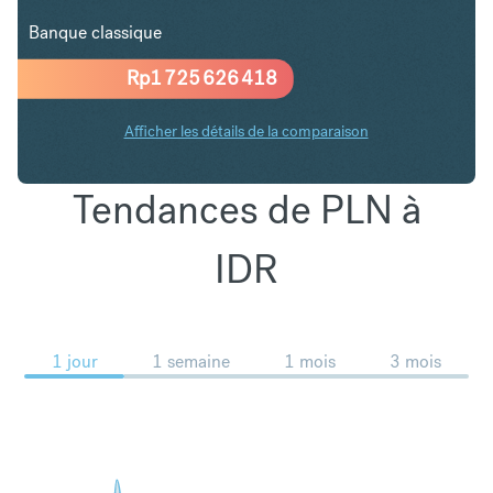
Banque classique
Rp
1 725 626 418
Afficher les détails de la comparaison
Tendances de PLN à
IDR
1 jour
1 semaine
1 mois
3 mois