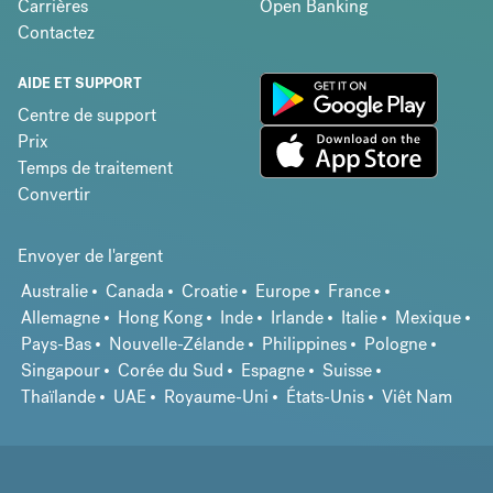
Carrières
Open Banking
Contactez
AIDE ET SUPPORT
Centre de support
Prix
Temps de traitement
Convertir
Envoyer de l'argent
Australie
Canada
Croatie
Europe
France
Allemagne
Hong Kong
Inde
Irlande
Italie
Mexique
Pays-Bas
Nouvelle-Zélande
Philippines
Pologne
Singapour
Corée du Sud
Espagne
Suisse
Thaïlande
UAE
Royaume-Uni
États-Unis
Viêt Nam