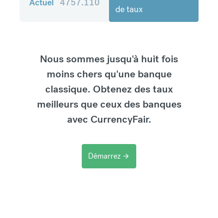
Actuel
4757.110
de taux
Nous sommes jusqu'à huit fois
moins chers qu'une banque
classique. Obtenez des taux
meilleurs que ceux des banques
avec CurrencyFair.
Démarrez
arrow_forward