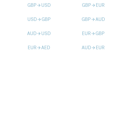
GBP
USD
GBP
EUR
arrow_forward
arrow_forward
USD
GBP
GBP
AUD
arrow_forward
arrow_forward
AUD
USD
EUR
GBP
arrow_forward
arrow_forward
EUR
AED
AUD
EUR
arrow_forward
arrow_forward