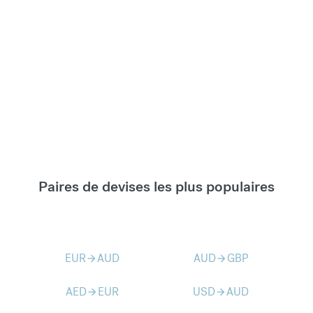
Paires de devises les plus populaires
EUR
AUD
AUD
GBP
arrow_forward
arrow_forward
AED
EUR
USD
AUD
arrow_forward
arrow_forward