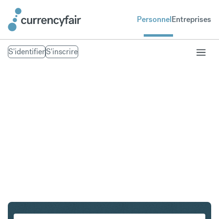
Personnel
Entreprises
S'identifier
S'inscrire
PLN en IDR
Convertir Złoty polonais en Roupie indonésienne