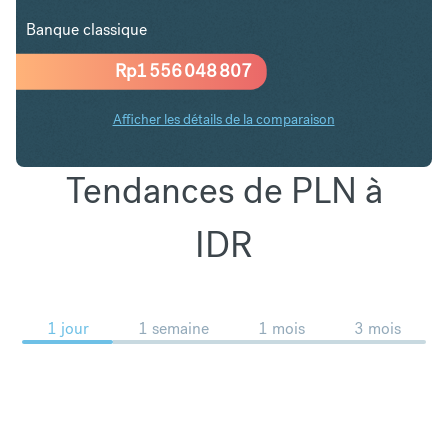
Banque classique
Rp
1 556 048 807
Afficher les détails de la comparaison
Tendances de PLN à
IDR
1 jour
1 semaine
1 mois
3 mois