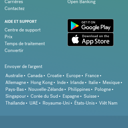
Carrières
Open Banking
Contactez
AIDE ET SUPPORT
Centre de support
Prix
Temps de traitement
Convertir
Envoyer de l'argent
Australie
Canada
Croatie
Europe
France
Allemagne
Hong Kong
Inde
Irlande
Italie
Mexique
Pays-Bas
Nouvelle-Zélande
Philippines
Pologne
Singapour
Corée du Sud
Espagne
Suisse
Thaïlande
UAE
Royaume-Uni
États-Unis
Viêt Nam