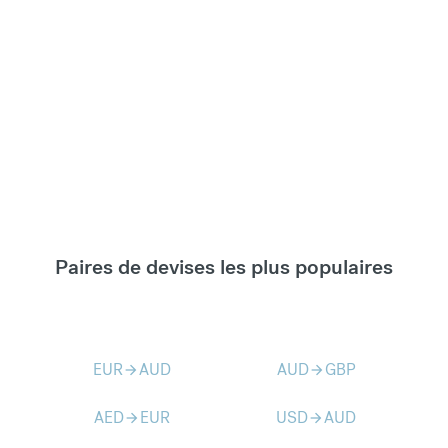
Paires de devises les plus populaires
EUR
AUD
AUD
GBP
arrow_forward
arrow_forward
AED
EUR
USD
AUD
arrow_forward
arrow_forward