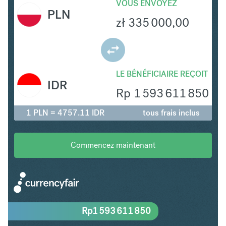
VOUS ENVOYEZ
PLN
zł
335 000,00
LE BÉNÉFICIAIRE REÇOIT
IDR
Rp
1 593 611 850
1 PLN = 4757.11 IDR
tous frais inclus
Commencez maintenant
Rp
1 593 611 850