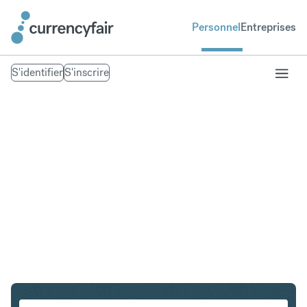
Personnel
Entreprises
S'identifier
S'inscrire
PLN en IDR
Convertir Złoty polonais en Roupie indonésienne