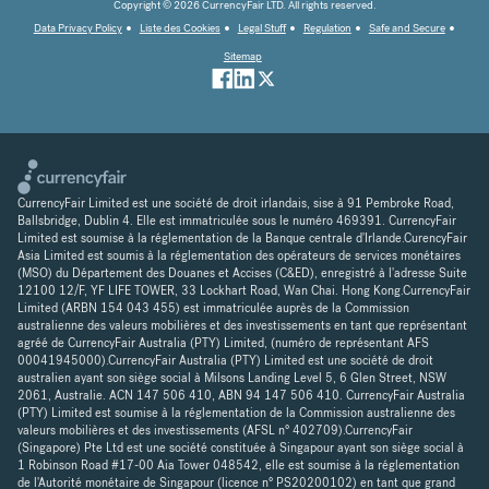
Copyright © 2026 CurrencyFair LTD. All rights reserved.
Data Privacy Policy
Liste des Cookies
Legal Stuff
Regulation
Safe and Secure
Sitemap
CurrencyFair Limited est une société de droit irlandais, sise à 91 Pembroke Road,
Ballsbridge, Dublin 4. Elle est immatriculée sous le numéro 469391. CurrencyFair
Limited est soumise à la réglementation de la Banque centrale d'Irlande.CurencyFair
Asia Limited est soumis à la réglementation des opérateurs de services monétaires
(MSO) du Département des Douanes et Accises (C&ED), enregistré à l'adresse Suite
12100 12/F, YF LIFE TOWER, 33 Lockhart Road, Wan Chai. Hong Kong.CurrencyFair
Limited (ARBN 154 043 455) est immatriculée auprès de la Commission
australienne des valeurs mobilières et des investissements en tant que représentant
agréé de CurrencyFair Australia (PTY) Limited, (numéro de représentant AFS
00041945000).CurrencyFair Australia (PTY) Limited est une société de droit
australien ayant son siège social à Milsons Landing Level 5, 6 Glen Street, NSW
2061, Australie. ACN 147 506 410, ABN 94 147 506 410. CurrencyFair Australia
(PTY) Limited est soumise à la réglementation de la Commission australienne des
valeurs mobilières et des investissements (AFSL n° 402709).CurrencyFair
(Singapore) Pte Ltd est une société constituée à Singapour ayant son siège social à
1 Robinson Road #17-00 Aia Tower 048542, elle est soumise à la réglementation
de l'Autorité monétaire de Singapour (licence n° PS20200102) en tant que grand