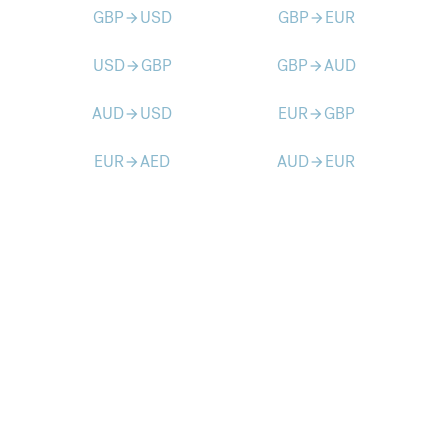
GBP
USD
GBP
EUR
arrow_forward
arrow_forward
USD
GBP
GBP
AUD
arrow_forward
arrow_forward
AUD
USD
EUR
GBP
arrow_forward
arrow_forward
EUR
AED
AUD
EUR
arrow_forward
arrow_forward