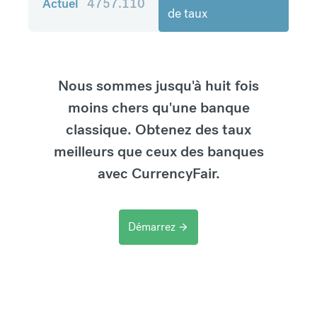
Actuel
4757.110
de taux
Nous sommes jusqu'à huit fois
moins chers qu'une banque
classique. Obtenez des taux
meilleurs que ceux des banques
avec CurrencyFair.
Démarrez
arrow_forward