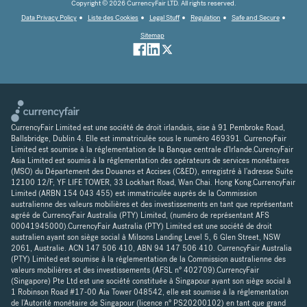
Copyright © 2026 CurrencyFair LTD. All rights reserved.
Data Privacy Policy
Liste des Cookies
Legal Stuff
Regulation
Safe and Secure
Sitemap
CurrencyFair Limited est une société de droit irlandais, sise à 91 Pembroke Road,
Ballsbridge, Dublin 4. Elle est immatriculée sous le numéro 469391. CurrencyFair
Limited est soumise à la réglementation de la Banque centrale d'Irlande.CurencyFair
Asia Limited est soumis à la réglementation des opérateurs de services monétaires
(MSO) du Département des Douanes et Accises (C&ED), enregistré à l'adresse Suite
12100 12/F, YF LIFE TOWER, 33 Lockhart Road, Wan Chai. Hong Kong.CurrencyFair
Limited (ARBN 154 043 455) est immatriculée auprès de la Commission
australienne des valeurs mobilières et des investissements en tant que représentant
agréé de CurrencyFair Australia (PTY) Limited, (numéro de représentant AFS
00041945000).CurrencyFair Australia (PTY) Limited est une société de droit
australien ayant son siège social à Milsons Landing Level 5, 6 Glen Street, NSW
2061, Australie. ACN 147 506 410, ABN 94 147 506 410. CurrencyFair Australia
(PTY) Limited est soumise à la réglementation de la Commission australienne des
valeurs mobilières et des investissements (AFSL n° 402709).CurrencyFair
(Singapore) Pte Ltd est une société constituée à Singapour ayant son siège social à
1 Robinson Road #17-00 Aia Tower 048542, elle est soumise à la réglementation
de l'Autorité monétaire de Singapour (licence n° PS20200102) en tant que grand