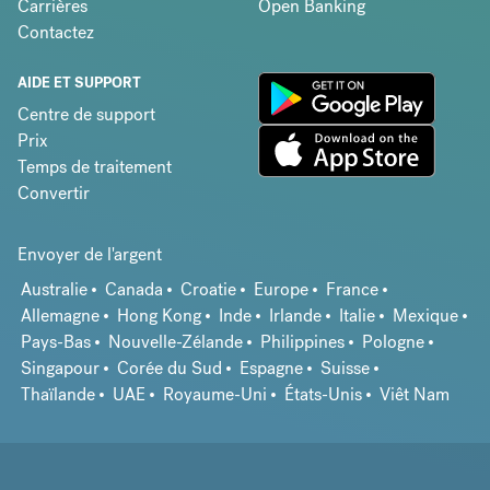
Carrières
Open Banking
Contactez
AIDE ET SUPPORT
Centre de support
Prix
Temps de traitement
Convertir
Envoyer de l'argent
Australie
Canada
Croatie
Europe
France
Allemagne
Hong Kong
Inde
Irlande
Italie
Mexique
Pays-Bas
Nouvelle-Zélande
Philippines
Pologne
Singapour
Corée du Sud
Espagne
Suisse
Thaïlande
UAE
Royaume-Uni
États-Unis
Viêt Nam