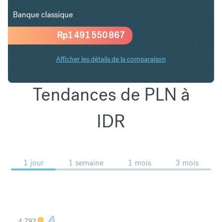
Banque classique
Rp
1 491 550 867
Afficher les détails de la comparaison
Tendances de PLN à
IDR
1 jour
1 semaine
1 mois
3 mois
4,792