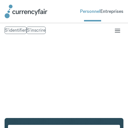
Personnel
Entreprises
S'identifier
S'inscrire
PLN en IDR
Convertir Złoty polonais en Roupie indonésienne