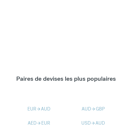
Paires de devises les plus populaires
EUR
AUD
AUD
GBP
arrow_forward
arrow_forward
AED
EUR
USD
AUD
arrow_forward
arrow_forward