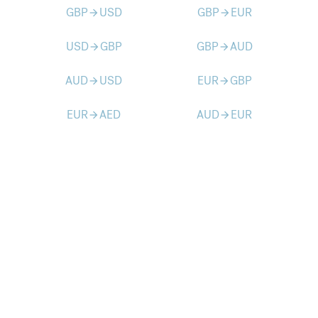
GBP
USD
GBP
EUR
arrow_forward
arrow_forward
USD
GBP
GBP
AUD
arrow_forward
arrow_forward
AUD
USD
EUR
GBP
arrow_forward
arrow_forward
EUR
AED
AUD
EUR
arrow_forward
arrow_forward