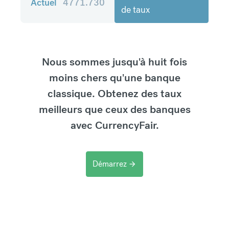
Actuel
4771.730
de taux
Nous sommes jusqu'à huit fois
moins chers qu'une banque
classique. Obtenez des taux
meilleurs que ceux des banques
avec CurrencyFair.
Démarrez
arrow_forward