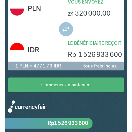
VOUS ENVOYEZ
PLN
zł
320 000,00
LE BÉNÉFICIAIRE REÇOIT
IDR
Rp
1 526 933 600
1 PLN = 4771.73 IDR
tous frais inclus
Commencez maintenant
Rp
1 526 933 600