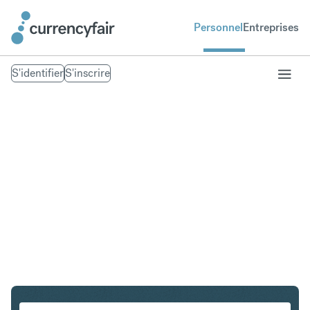
Personnel
Entreprises
S'identifier
S'inscrire
PLN en IDR
Convertir Złoty polonais en Roupie indonésienne