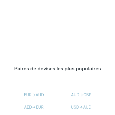
Paires de devises les plus populaires
EUR
AUD
AUD
GBP
arrow_forward
arrow_forward
AED
EUR
USD
AUD
arrow_forward
arrow_forward