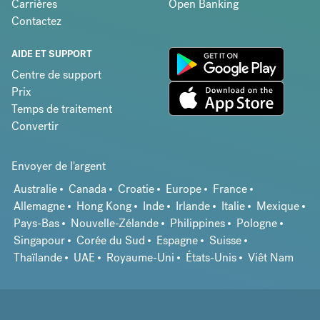
Carrières
Open Banking
Contactez
AIDE ET SUPPORT
Centre de support
Prix
Temps de traitement
Convertir
Envoyer de l'argent
Australie
Canada
Croatie
Europe
France
Allemagne
Hong Kong
Inde
Irlande
Italie
Mexique
Pays-Bas
Nouvelle-Zélande
Philippines
Pologne
Singapour
Corée du Sud
Espagne
Suisse
Thaïlande
UAE
Royaume-Uni
États-Unis
Viêt Nam