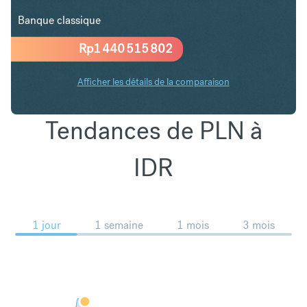
Banque classique
Rp
1 440 515 802
Afficher les détails de la comparaison
Tendances de PLN à
IDR
1 jour
1 semaine
1 mois
3 mois