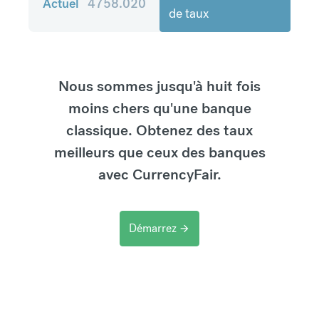
Actuel
4758.020
de taux
Nous sommes jusqu'à huit fois
moins chers qu'une banque
classique. Obtenez des taux
meilleurs que ceux des banques
avec CurrencyFair.
Démarrez
arrow_forward