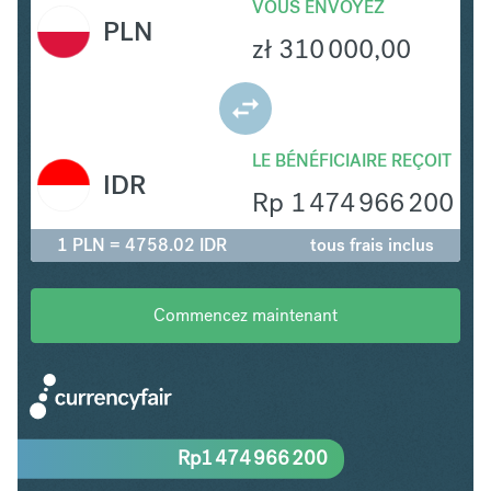
VOUS ENVOYEZ
PLN
zł
310 000,00
LE BÉNÉFICIAIRE REÇOIT
IDR
Rp
1 474 966 200
1 PLN = 4758.02 IDR
tous frais inclus
Commencez maintenant
Rp
1 474 966 200