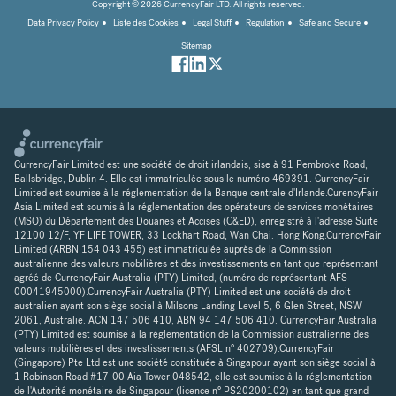
Copyright © 2026 CurrencyFair LTD. All rights reserved.
Data Privacy Policy
Liste des Cookies
Legal Stuff
Regulation
Safe and Secure
Sitemap
CurrencyFair Limited est une société de droit irlandais, sise à 91 Pembroke Road,
Ballsbridge, Dublin 4. Elle est immatriculée sous le numéro 469391. CurrencyFair
Limited est soumise à la réglementation de la Banque centrale d'Irlande.CurencyFair
Asia Limited est soumis à la réglementation des opérateurs de services monétaires
(MSO) du Département des Douanes et Accises (C&ED), enregistré à l'adresse Suite
12100 12/F, YF LIFE TOWER, 33 Lockhart Road, Wan Chai. Hong Kong.CurrencyFair
Limited (ARBN 154 043 455) est immatriculée auprès de la Commission
australienne des valeurs mobilières et des investissements en tant que représentant
agréé de CurrencyFair Australia (PTY) Limited, (numéro de représentant AFS
00041945000).CurrencyFair Australia (PTY) Limited est une société de droit
australien ayant son siège social à Milsons Landing Level 5, 6 Glen Street, NSW
2061, Australie. ACN 147 506 410, ABN 94 147 506 410. CurrencyFair Australia
(PTY) Limited est soumise à la réglementation de la Commission australienne des
valeurs mobilières et des investissements (AFSL n° 402709).CurrencyFair
(Singapore) Pte Ltd est une société constituée à Singapour ayant son siège social à
1 Robinson Road #17-00 Aia Tower 048542, elle est soumise à la réglementation
de l'Autorité monétaire de Singapour (licence n° PS20200102) en tant que grand