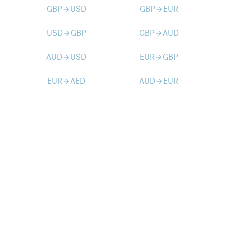
GBP
USD
GBP
EUR
arrow_forward
arrow_forward
USD
GBP
GBP
AUD
arrow_forward
arrow_forward
AUD
USD
EUR
GBP
arrow_forward
arrow_forward
EUR
AED
AUD
EUR
arrow_forward
arrow_forward