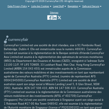
Copyright © 2026 CurrencyFair LTD. All rights reserved.
Data Privacy Policy
Liste des Cookies
Legal Stuff
Regulation
Safe and Secure
Sitemap
CurrencyFair Limited est une société de droit irlandais, sise à 91 Pembroke Road,
Ballsbridge, Dublin 4. Elle est immatriculée sous le numéro 469391. CurrencyFair
Limited est soumise à la réglementation de la Banque centrale d'Irlande.CurencyFair
Asia Limited est soumis à la réglementation des opérateurs de services monétaires
(MSO) du Département des Douanes et Accises (C&ED), enregistré à l'adresse Suite
12100 12/F, YF LIFE TOWER, 33 Lockhart Road, Wan Chai. Hong Kong.CurrencyFair
Limited (ARBN 154 043 455) est immatriculée auprès de la Commission
australienne des valeurs mobilières et des investissements en tant que représentant
agréé de CurrencyFair Australia (PTY) Limited, (numéro de représentant AFS
00041945000).CurrencyFair Australia (PTY) Limited est une société de droit
australien ayant son siège social à Milsons Landing Level 5, 6 Glen Street, NSW
2061, Australie. ACN 147 506 410, ABN 94 147 506 410. CurrencyFair Australia
(PTY) Limited est soumise à la réglementation de la Commission australienne des
valeurs mobilières et des investissements (AFSL n° 402709).CurrencyFair
(Singapore) Pte Ltd est une société constituée à Singapour ayant son siège social à
1 Robinson Road #17-00 Aia Tower 048542, elle est soumise à la réglementation
de l'Autorité monétaire de Singapour (licence n° PS20200102) en tant que grand