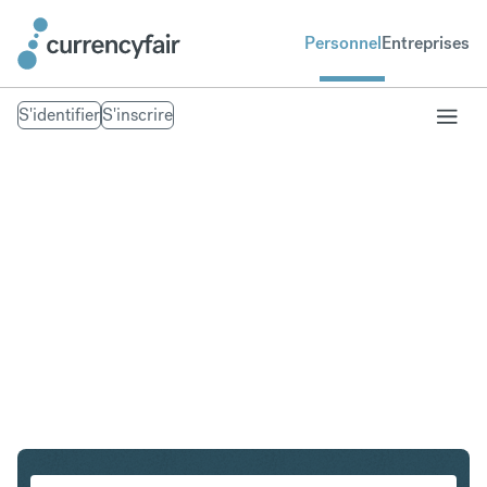
Personnel
Entreprises
S'identifier
S'inscrire
PLN en IDR
Convertir Złoty polonais en Roupie indonésienne