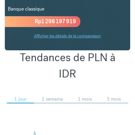
Banque classique
Rp
1 298 197 919
Afficher les détails de la comparaison
Tendances de PLN à
IDR
1 jour
1 semaine
1 mois
3 mois