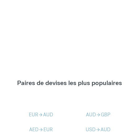
Paires de devises les plus populaires
EUR
AUD
AUD
GBP
arrow_forward
arrow_forward
AED
EUR
USD
AUD
arrow_forward
arrow_forward