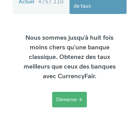
Actuel
4757.110
de taux
Nous sommes jusqu'à huit fois
moins chers qu'une banque
classique. Obtenez des taux
meilleurs que ceux des banques
avec CurrencyFair.
Démarrez
arrow_forward