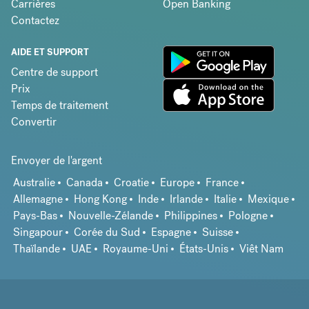
Carrières
Open Banking
Contactez
AIDE ET SUPPORT
Centre de support
Prix
Temps de traitement
Convertir
Envoyer de l'argent
Australie
Canada
Croatie
Europe
France
Allemagne
Hong Kong
Inde
Irlande
Italie
Mexique
Pays-Bas
Nouvelle-Zélande
Philippines
Pologne
Singapour
Corée du Sud
Espagne
Suisse
Thaïlande
UAE
Royaume-Uni
États-Unis
Viêt Nam