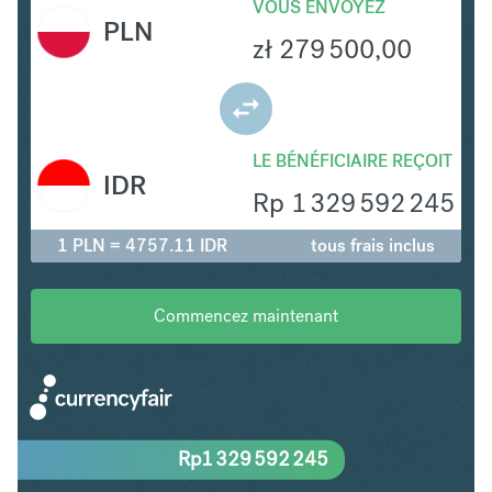
VOUS ENVOYEZ
PLN
zł
279 500,00
LE BÉNÉFICIAIRE REÇOIT
IDR
Rp
1 329 592 245
1 PLN = 4757.11 IDR
tous frais inclus
Commencez maintenant
Rp
1 329 592 245