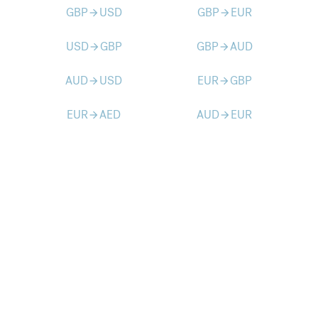
GBP
USD
GBP
EUR
arrow_forward
arrow_forward
USD
GBP
GBP
AUD
arrow_forward
arrow_forward
AUD
USD
EUR
GBP
arrow_forward
arrow_forward
EUR
AED
AUD
EUR
arrow_forward
arrow_forward