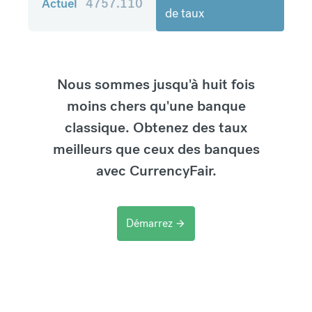
Actuel
4757.110
de taux
Nous sommes jusqu'à huit fois
moins chers qu'une banque
classique. Obtenez des taux
meilleurs que ceux des banques
avec CurrencyFair.
Démarrez
arrow_forward