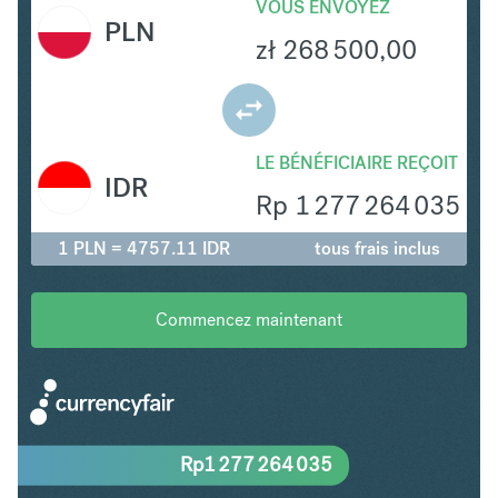
VOUS ENVOYEZ
PLN
zł
268 500,00
LE BÉNÉFICIAIRE REÇOIT
IDR
Rp
1 277 264 035
1 PLN = 4757.11 IDR
tous frais inclus
Commencez maintenant
Rp
1 277 264 035