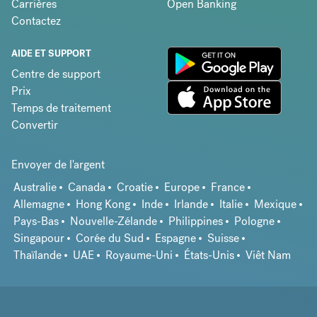
Carrières
Open Banking
Contactez
AIDE ET SUPPORT
Centre de support
Prix
Temps de traitement
Convertir
Envoyer de l'argent
Australie
Canada
Croatie
Europe
France
Allemagne
Hong Kong
Inde
Irlande
Italie
Mexique
Pays-Bas
Nouvelle-Zélande
Philippines
Pologne
Singapour
Corée du Sud
Espagne
Suisse
Thaïlande
UAE
Royaume-Uni
États-Unis
Viêt Nam