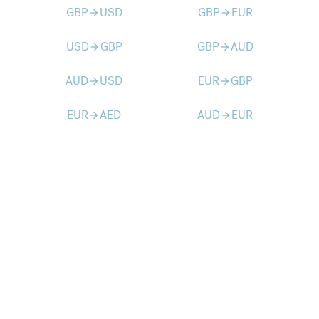
GBP
USD
GBP
EUR
arrow_forward
arrow_forward
USD
GBP
GBP
AUD
arrow_forward
arrow_forward
AUD
USD
EUR
GBP
arrow_forward
arrow_forward
EUR
AED
AUD
EUR
arrow_forward
arrow_forward