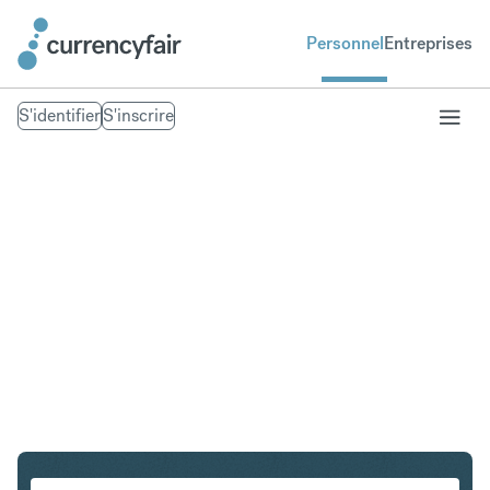
Personnel
Entreprises
S'identifier
S'inscrire
PLN en IDR
Convertir Złoty polonais en Roupie indonésienne