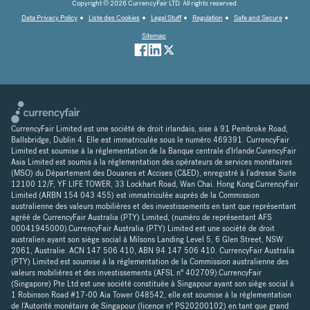
Copyright © 2026 CurrencyFair LTD. All rights reserved.
Data Privacy Policy
Liste des Cookies
Legal Stuff
Regulation
Safe and Secure
Sitemap
CurrencyFair Limited est une société de droit irlandais, sise à 91 Pembroke Road,
Ballsbridge, Dublin 4. Elle est immatriculée sous le numéro 469391. CurrencyFair
Limited est soumise à la réglementation de la Banque centrale d'Irlande.CurencyFair
Asia Limited est soumis à la réglementation des opérateurs de services monétaires
(MSO) du Département des Douanes et Accises (C&ED), enregistré à l'adresse Suite
12100 12/F, YF LIFE TOWER, 33 Lockhart Road, Wan Chai. Hong Kong.CurrencyFair
Limited (ARBN 154 043 455) est immatriculée auprès de la Commission
australienne des valeurs mobilières et des investissements en tant que représentant
agréé de CurrencyFair Australia (PTY) Limited, (numéro de représentant AFS
00041945000).CurrencyFair Australia (PTY) Limited est une société de droit
australien ayant son siège social à Milsons Landing Level 5, 6 Glen Street, NSW
2061, Australie. ACN 147 506 410, ABN 94 147 506 410. CurrencyFair Australia
(PTY) Limited est soumise à la réglementation de la Commission australienne des
valeurs mobilières et des investissements (AFSL n° 402709).CurrencyFair
(Singapore) Pte Ltd est une société constituée à Singapour ayant son siège social à
1 Robinson Road #17-00 Aia Tower 048542, elle est soumise à la réglementation
de l'Autorité monétaire de Singapour (licence n° PS20200102) en tant que grand