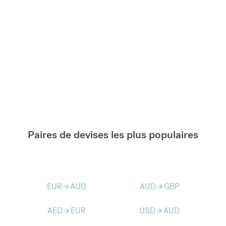
Paires de devises les plus populaires
EUR
AUD
AUD
GBP
arrow_forward
arrow_forward
AED
EUR
USD
AUD
arrow_forward
arrow_forward