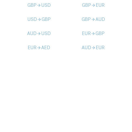
GBP
USD
GBP
EUR
arrow_forward
arrow_forward
USD
GBP
GBP
AUD
arrow_forward
arrow_forward
AUD
USD
EUR
GBP
arrow_forward
arrow_forward
EUR
AED
AUD
EUR
arrow_forward
arrow_forward