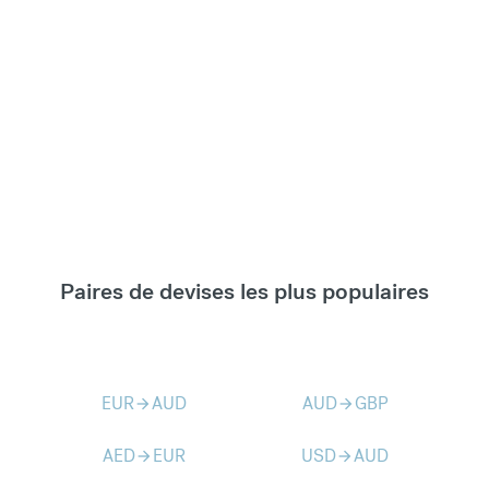
Paires de devises les plus populaires
EUR
AUD
AUD
GBP
arrow_forward
arrow_forward
AED
EUR
USD
AUD
arrow_forward
arrow_forward