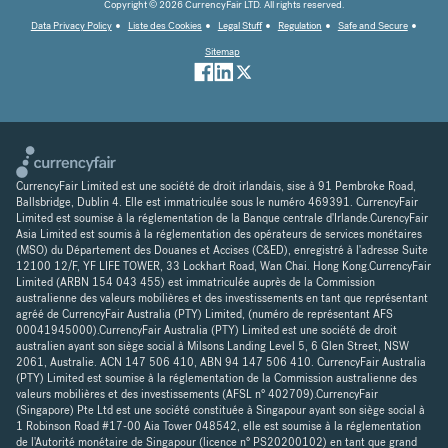
Copyright © 2026 CurrencyFair LTD. All rights reserved.
Data Privacy Policy
Liste des Cookies
Legal Stuff
Regulation
Safe and Secure
Sitemap
CurrencyFair Limited est une société de droit irlandais, sise à 91 Pembroke Road,
Ballsbridge, Dublin 4. Elle est immatriculée sous le numéro 469391. CurrencyFair
Limited est soumise à la réglementation de la Banque centrale d'Irlande.CurencyFair
Asia Limited est soumis à la réglementation des opérateurs de services monétaires
(MSO) du Département des Douanes et Accises (C&ED), enregistré à l'adresse Suite
12100 12/F, YF LIFE TOWER, 33 Lockhart Road, Wan Chai. Hong Kong.CurrencyFair
Limited (ARBN 154 043 455) est immatriculée auprès de la Commission
australienne des valeurs mobilières et des investissements en tant que représentant
agréé de CurrencyFair Australia (PTY) Limited, (numéro de représentant AFS
00041945000).CurrencyFair Australia (PTY) Limited est une société de droit
australien ayant son siège social à Milsons Landing Level 5, 6 Glen Street, NSW
2061, Australie. ACN 147 506 410, ABN 94 147 506 410. CurrencyFair Australia
(PTY) Limited est soumise à la réglementation de la Commission australienne des
valeurs mobilières et des investissements (AFSL n° 402709).CurrencyFair
(Singapore) Pte Ltd est une société constituée à Singapour ayant son siège social à
1 Robinson Road #17-00 Aia Tower 048542, elle est soumise à la réglementation
de l'Autorité monétaire de Singapour (licence n° PS20200102) en tant que grand