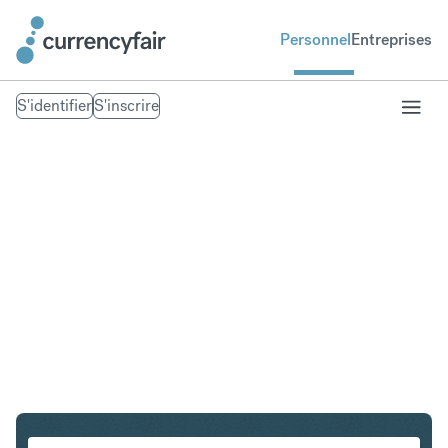
Personnel
Entreprises
S'identifier
S'inscrire
PLN en IDR
Convertir Złoty polonais en Roupie indonésienne