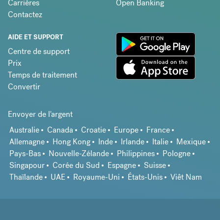
Carrières
Open Banking
Contactez
AIDE ET SUPPORT
Centre de support
Prix
Temps de traitement
Convertir
Envoyer de l'argent
Australie
Canada
Croatie
Europe
France
Allemagne
Hong Kong
Inde
Irlande
Italie
Mexique
Pays-Bas
Nouvelle-Zélande
Philippines
Pologne
Singapour
Corée du Sud
Espagne
Suisse
Thaïlande
UAE
Royaume-Uni
États-Unis
Viêt Nam