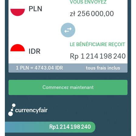
VOUS ENVOYEZ
PLN
zł
256 000,00
LE BÉNÉFICIAIRE REÇOIT
IDR
Rp
1 214 198 240
1 PLN = 4743.04 IDR
tous frais inclus
Commencez maintenant
Rp
1 214 198 240