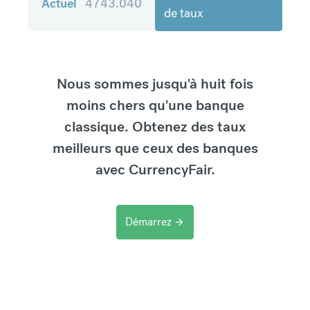
Actuel
4743.040
de taux
Nous sommes jusqu'à huit fois
moins chers qu'une banque
classique. Obtenez des taux
meilleurs que ceux des banques
avec CurrencyFair.
Démarrez
arrow_forward