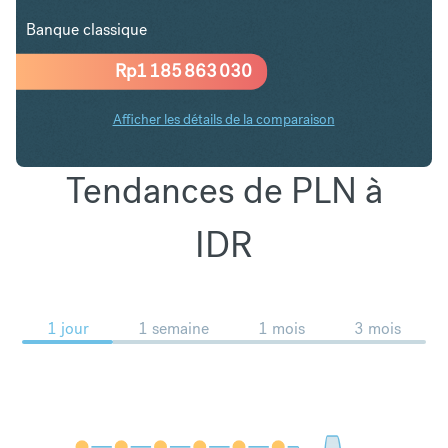
Banque classique
Rp
1 185 863 030
Afficher les détails de la comparaison
Tendances de PLN à
IDR
1 jour
1 semaine
1 mois
3 mois