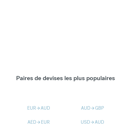
Paires de devises les plus populaires
EUR
AUD
AUD
GBP
arrow_forward
arrow_forward
AED
EUR
USD
AUD
arrow_forward
arrow_forward