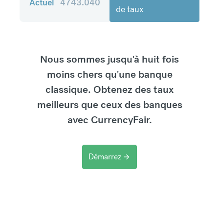
Actuel
4743.040
de taux
Nous sommes jusqu'à huit fois
moins chers qu'une banque
classique. Obtenez des taux
meilleurs que ceux des banques
avec CurrencyFair.
Démarrez
arrow_forward