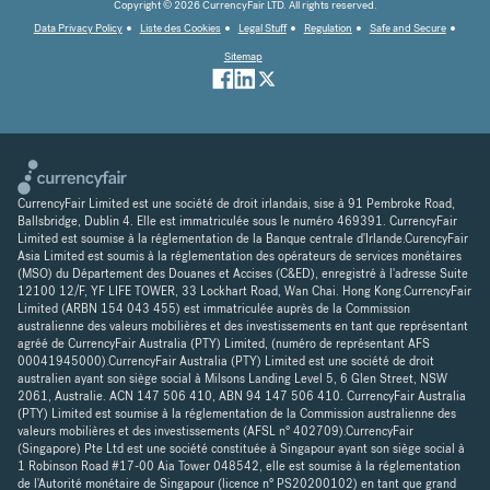
Copyright © 2026 CurrencyFair LTD. All rights reserved.
Data Privacy Policy
Liste des Cookies
Legal Stuff
Regulation
Safe and Secure
Sitemap
CurrencyFair Limited est une société de droit irlandais, sise à 91 Pembroke Road,
Ballsbridge, Dublin 4. Elle est immatriculée sous le numéro 469391. CurrencyFair
Limited est soumise à la réglementation de la Banque centrale d'Irlande.CurencyFair
Asia Limited est soumis à la réglementation des opérateurs de services monétaires
(MSO) du Département des Douanes et Accises (C&ED), enregistré à l'adresse Suite
12100 12/F, YF LIFE TOWER, 33 Lockhart Road, Wan Chai. Hong Kong.CurrencyFair
Limited (ARBN 154 043 455) est immatriculée auprès de la Commission
australienne des valeurs mobilières et des investissements en tant que représentant
agréé de CurrencyFair Australia (PTY) Limited, (numéro de représentant AFS
00041945000).CurrencyFair Australia (PTY) Limited est une société de droit
australien ayant son siège social à Milsons Landing Level 5, 6 Glen Street, NSW
2061, Australie. ACN 147 506 410, ABN 94 147 506 410. CurrencyFair Australia
(PTY) Limited est soumise à la réglementation de la Commission australienne des
valeurs mobilières et des investissements (AFSL n° 402709).CurrencyFair
(Singapore) Pte Ltd est une société constituée à Singapour ayant son siège social à
1 Robinson Road #17-00 Aia Tower 048542, elle est soumise à la réglementation
de l'Autorité monétaire de Singapour (licence n° PS20200102) en tant que grand