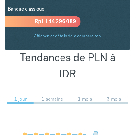
Banque classique
Rp
1 144 296 089
Afficher les détails de la comparaison
Tendances de PLN à
IDR
1 jour
1 semaine
1 mois
3 mois