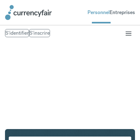
Personnel
Entreprises
S'identifier
S'inscrire
PLN en IDR
Convertir Złoty polonais en Roupie indonésienne