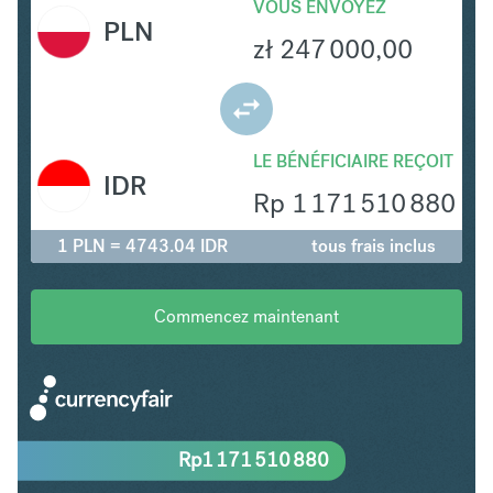
VOUS ENVOYEZ
PLN
zł
247 000,00
LE BÉNÉFICIAIRE REÇOIT
IDR
Rp
1 171 510 880
1 PLN = 4743.04 IDR
tous frais inclus
Commencez maintenant
Rp
1 171 510 880