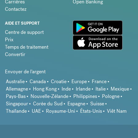
Carrières
Open Banking
Contactez
AIDE ET SUPPORT
Centre de support
Prix
Temps de traitement
Convertir
Envoyer de l'argent
Australie
Canada
Croatie
Europe
France
Allemagne
Hong Kong
Inde
Irlande
Italie
Mexique
Pays-Bas
Nouvelle-Zélande
Philippines
Pologne
Singapour
Corée du Sud
Espagne
Suisse
Thaïlande
UAE
Royaume-Uni
États-Unis
Viêt Nam