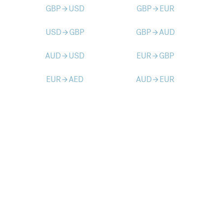
GBP
USD
GBP
EUR
arrow_forward
arrow_forward
USD
GBP
GBP
AUD
arrow_forward
arrow_forward
AUD
USD
EUR
GBP
arrow_forward
arrow_forward
EUR
AED
AUD
EUR
arrow_forward
arrow_forward